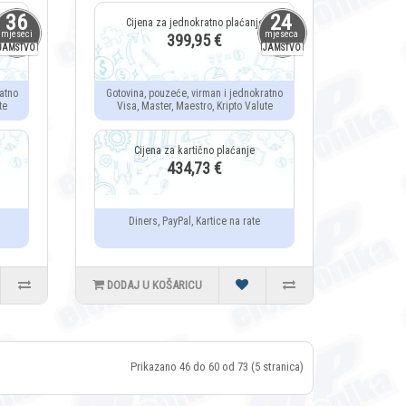
36
24
mjeseci
mjeseca
399,95 €
JAMSTVO
JAMSTVO
atno
Gotovina, pouzeće, virman i jednokratno
te
Visa, Master, Maestro, Kripto Valute
434,73 €
Diners, PayPal, Kartice na rate
DODAJ U KOŠARICU
Prikazano 46 do 60 od 73 (5 stranica)