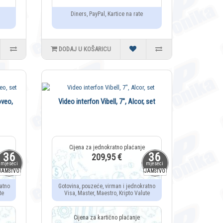
Diners, PayPal, Kartice na rate
DODAJ U KOŠARICU
oveo,
Video interfon Vibell, 7", Alcor, set
36
36
209,95 €
mjeseci
mjeseci
JAMSTVO
JAMSTVO
atno
Gotovina, pouzeće, virman i jednokratno
te
Visa, Master, Maestro, Kripto Valute