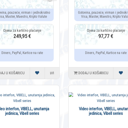
ovina, pouzeće, virman i jednokratno
Gotovina, pouzeće, virman i jednokr
isa, Master, Maestro, Kripto Valute
Visa, Master, Maestro, Kripto Valu
249,95 €
97,77 €
Diners, PayPal, Kartice na rate
Diners, PayPal, Kartice na rate
DAJ U KOŠARICU
DODAJ U KOŠARICU
deo interfon, VIBELL, unutarnja
Video interfon, VIBELL, unutar
jedinica, Vibell series
jedinica, Vibell series