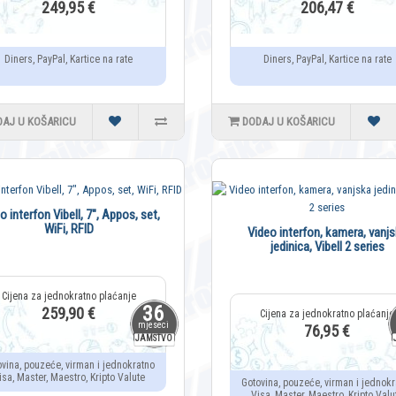
249,95 €
206,47 €
Diners, PayPal, Kartice na rate
Diners, PayPal, Kartice na rate
DAJ U KOŠARICU
DODAJ U KOŠARICU
o interfon Vibell, 7", Appos, set,
WiFi, RFID
Video interfon, kamera, vanj
jedinica, Vibell 2 series
36
259,90 €
mjeseci
76,95 €
JAMSTVO
ovina, pouzeće, virman i jednokratno
isa, Master, Maestro, Kripto Valute
Gotovina, pouzeće, virman i jednokr
Visa, Master, Maestro, Kripto Valu