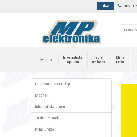
Blog
+385 91 7
Informatička
Tablet
Klima
T
Mobiteli
oprema
netbook
uređaji
Poslovni klima uređaji
Mobiteli
Informatička oprema
Tablet-netbook
Klima uređaji