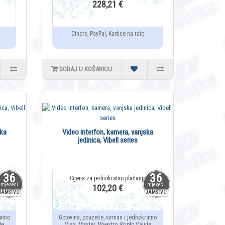
228,21 €
Diners, PayPal, Kartice na rate
DODAJ U KOŠARICU
ska
Video interfon, kamera, vanjska
jedinica, Vibell series
36
36
mjeseci
mjeseci
102,20 €
JAMSTVO
JAMSTVO
atno
Gotovina, pouzeće, virman i jednokratno
te
Visa, Master, Maestro, Kripto Valute