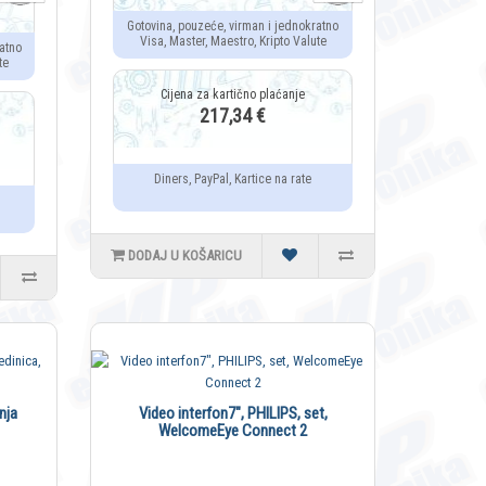
Gotovina, pouzeće, virman i jednokratno
Visa, Master, Maestro, Kripto Valute
atno
te
217,34 €
Diners, PayPal, Kartice na rate
DODAJ U KOŠARICU
nja
Video interfon7", PHILIPS, set,
WelcomeEye Connect 2