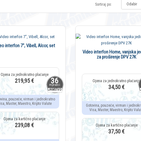
Sortiraj po:
eo interfon 7", Vibell, Alcor, set
Video interfon Home, vanjska je
za proširenje DPV 27K
36
219,95 €
mjeseci
34,50 €
JAMSTVO
ovina, pouzeće, virman i jednokratno
isa, Master, Maestro, Kripto Valute
Gotovina, pouzeće, virman i jednokr
Visa, Master, Maestro, Kripto Valu
239,08 €
37,50 €