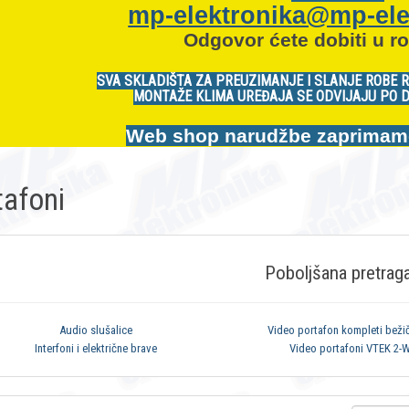
mp-elektronika@mp-ele
Odgovor ćete dobiti u ro
SVA SKLADIŠTA ZA PREUZIMANJE I SLANJE ROBE 
MONTAŽE KLIMA UREĐAJA SE ODVIJAJU PO 
Web shop narudžbe zaprimamo:
tafoni
Poboljšana pretrag
Audio slušalice
Video portafon kompleti bežič
Interfoni i električne brave
Video portafoni VTEK 2-W