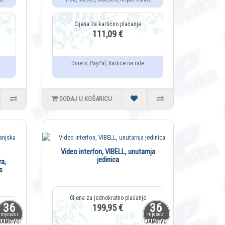
111,09 €
Diners, PayPal, Kartice na rate
DODAJ U KOŠARICU
Video interfon, VIBELL, unutarnja
jedinica
ra,
s
36
36
199,95 €
mjeseci
mjeseci
JAMSTVO
JAMSTVO