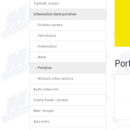
Toplinski sustavi
Videonadzor-alarm-portafoni
- Dodatna oprema
- Vatrodojava
- Videonadzor
- Alarm
Por
- Portafoni
- Montaža video nadzora
Audio-video-foto
Solarni Paneli i Oprema
Alati i strojevi
Auto-moto