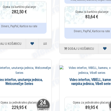
282,50 €
83,64 €
Diners, PayPal, Kartice na rate
Diners, PayPal, Kartice na rate
DAJ U KOŠARICU
DODAJ U KOŠARICU
eo interfon, unutarnja jednica,
Video interfon, VIBELL, kame
WelcomeEye Series
vanjska jedinica, Vibell serie
24
mjeseca
229,95 €
89,95 €
JAMSTVO