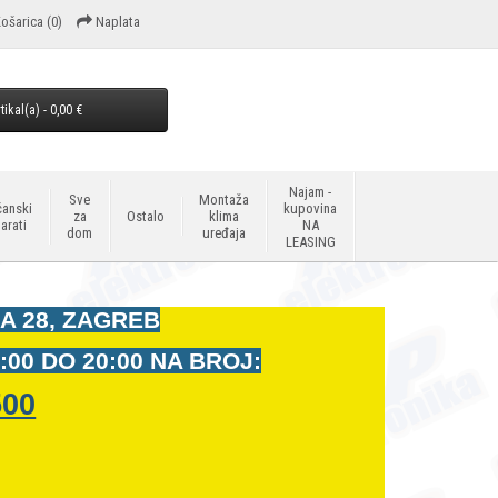
ošarica
(0)
Naplata
tikal(a) - 0,00 €
Najam -
Sve
Montaža
anski
kupovina
za
Ostalo
klima
arati
NA
dom
uređaja
LEASING
A 28, ZAGREB
:00 DO 20:00 NA BROJ:
500
t