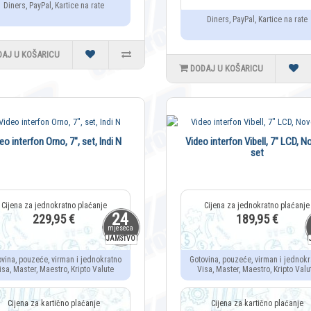
Diners, PayPal, Kartice na rate
Diners, PayPal, Kartice na rate
DAJ U KOŠARICU
DODAJ U KOŠARICU
eo interfon Orno, 7", set, Indi N
Video interfon Vibell, 7" LCD, N
set
24
229,95 €
189,95 €
mjeseca
JAMSTVO
ovina, pouzeće, virman i jednokratno
Gotovina, pouzeće, virman i jednokr
isa, Master, Maestro, Kripto Valute
Visa, Master, Maestro, Kripto Valu