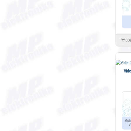
DO
Vide
Got
V