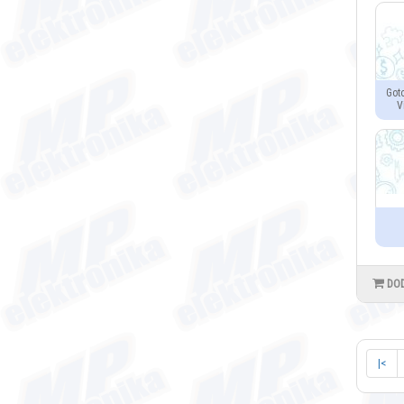
Got
V
DO
|<