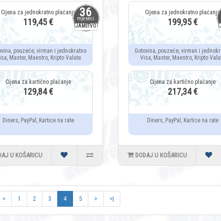
36
mjeseci
119,45 €
199,95 €
JAMSTVO
ovina, pouzeće, virman i jednokratno
Gotovina, pouzeće, virman i jednokr
isa, Master, Maestro, Kripto Valute
Visa, Master, Maestro, Kripto Valu
129,84 €
217,34 €
Diners, PayPal, Kartice na rate
Diners, PayPal, Kartice na rate
DAJ U KOŠARICU
DODAJ U KOŠARICU
<
1
2
3
4
5
>
>|