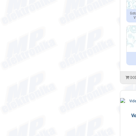
Got
V
DO
Vi