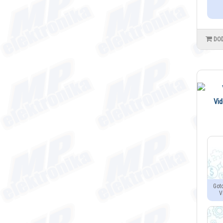
DO
Vid
Got
V