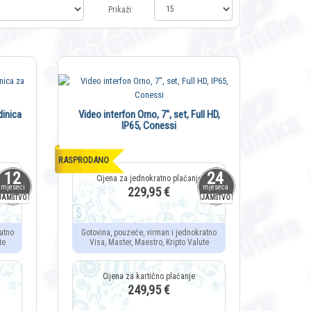
Prikaži:
dinica
Video interfon Orno, 7", set, Full HD,
IP65, Conessi
RASPRODANO
12
24
mjeseci
mjeseca
229,95 €
JAMSTVO
JAMSTVO
atno
Gotovina, pouzeće, virman i jednokratno
te
Visa, Master, Maestro, Kripto Valute
249,95 €