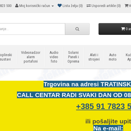
823 500
Moj korisnički račun
Lista želja (0)
Usporedi artikle (0)
K
0 ar
Videonadzor
Audio
Solarni
oplinski
Alati i
Auto
Kuć
alarm
video
Paneli i
sustavi
strojevi
moto
Ap
portafoni
foto
Oprema
Trgovina na adresi
TRATINSK
CALL CENTAR RADI SVAKI DAN OD
08
+385 91 7823 
ili pošaljite upi
Na e-mail: