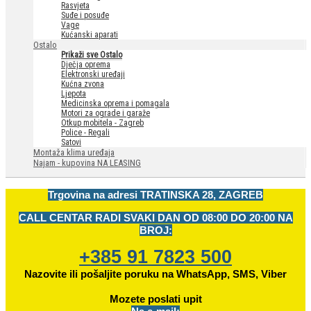
Rasvjeta
Suđe i posuđe
Vage
Kućanski aparati
Ostalo
Prikaži sve Ostalo
Dječja oprema
Elektronski uređaji
Kućna zvona
Ljepota
Medicinska oprema i pomagala
Motori za ograde i garaže
Otkup mobitela - Zagreb
Police - Regali
Satovi
Montaža klima uređaja
Najam - kupovina NA LEASING
Trgovina na adresi
TRATINSKA 28, ZAGREB
CALL CENTAR RADI SVAKI DAN OD
08:00 DO 20:00 NA
BROJ:
+385 91 7823 500
Nazovite ili pošaljite poruku na WhatsApp, SMS, Viber
Mozete
poslati upit