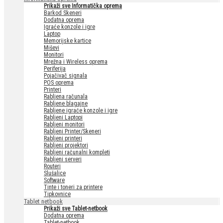
Prikaži sve Informatička oprema
Barkod Skeneri
Dodatna oprema
Igraće konzole i igre
Laptop
Memorijske kartice
Miševi
Monitori
Mrežna i Wireless oprema
Periferija
Pojačivač signala
POS oprema
Printeri
Rabljena računala
Rabljene blagajne
Rabljene igraće konzole i igre
Rabljeni Laptopi
Rabljeni monitori
Rabljeni Printer/Skeneri
Rabljeni printeri
Rabljeni projektori
Rabljeni računalni kompleti
Rabljeni serveri
Routeri
Slušalice
Software
Tinte i toneri za printere
Tipkovnice
Tablet netbook
Prikaži sve Tablet-netbook
Dodatna oprema
Tablet-netbook