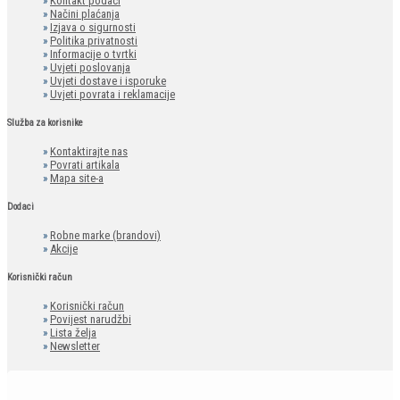
»
Kontakt podaci
»
Načini plaćanja
»
Izjava o sigurnosti
»
Politika privatnosti
»
Informacije o tvrtki
»
Uvjeti poslovanja
»
Uvjeti dostave i isporuke
»
Uvjeti povrata i reklamacije
Služba za korisnike
»
Kontaktirajte nas
»
Povrati artikala
»
Mapa site-a
Dodaci
»
Robne marke (brandovi)
»
Akcije
Korisnički račun
»
Korisnički račun
»
Povijest narudžbi
»
Lista želja
»
Newsletter