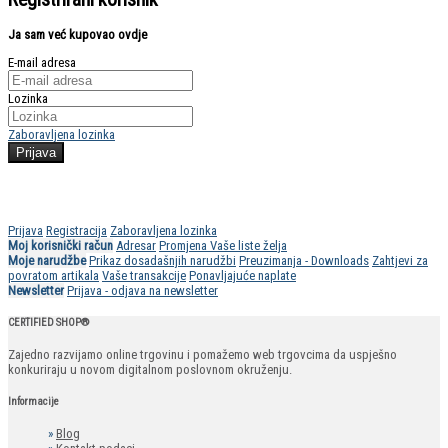
Ja sam već kupovao ovdje
E-mail adresa
Lozinka
Zaboravljena lozinka
Prijava
Registracija
Zaboravljena lozinka
Moj korisnički račun
Adresar
Promjena Vaše liste želja
Moje narudžbe
Prikaz dosadašnjih narudžbi
Preuzimanja - Downloads
Zahtjevi za
povratom artikala
Vaše transakcije
Ponavljajuće naplate
Newsletter
Prijava - odjava na newsletter
CERTIFIED SHOP®
Zajedno razvijamo online trgovinu i pomažemo web trgovcima da uspješno
konkuriraju u novom digitalnom poslovnom okruženju.
Informacije
»
Blog