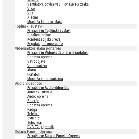
Toshiba
Ventilatori, odvlaživači i ovlaživači zraka
Vivax
Vox
Xiaomi
Montaža klima uređaja
Toplinski sustavi
Prikaži sve Toplinski sustavi
Dizalica topline
Kondenzacijski uređaji
Regulacija temperature
Videonadzor alarm portafoni
Prikaži sve Videonadzor-alarm-portafoni
Dodatna oprema
Vatrodojava
Videonadzor
Alarm
Portafoni
Montaža video nadzora
Audio video foto
Prikaži sve Audio-video-foto
Antenski sustavi
Audio oprema
Baterije
Dodatna oprema
Radija
Telefoni
Zvučnici
Televizori
DVB-T2 prijemnik
Solarni Paneli i Oprema
Prikaži sve Solarni Paneli i Oprema