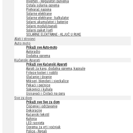
Inverteri - Regulatori punjenja
Ostala solarna oprema
Pretvarač napona
Solarne elektrane
Solarne elektrane - kalkulator
Solarni akumulatori i baterije
Solarni moduli/paneli
Solarni paket (set)
SOLARNE ELEKTRANE - KLJUČ U RUKE
Alati i strojevi
Auto moto
Prikaži sve Auto-moto
Autoradio
Dodatna oprema
Kućanski Aparati
Prikaži sve Kućanski Aparati
Aprati za kavu, dodatna oprema, kapsule
Friteze tosteri i roštilji
Glačanje i šivanje
Mikseri, blenderi i sjeckalice
Pekaći i pećnice
Sokovnici i kuhala
Usisavači i Čistači na paru
Sve za dom
Prikaži sve Sve za dom
Čišćenje i održavanje
Dekoracije
Kućanski tekstil
Kuhinja
LED rasvjeta
Oprema za vrt i voćnjak
Police - Regali