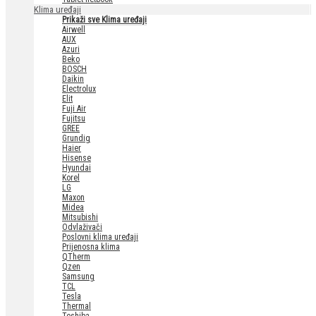
Klima uređaji
Prikaži sve Klima uređaji
Airwell
AUX
Azuri
Beko
BOSCH
Daikin
Electrolux
Elit
Fuji Air
Fujitsu
GREE
Grundig
Haier
Hisense
Hyundai
Korel
LG
Maxon
Midea
Mitsubishi
Odvlaživači
Poslovni klima uređaji
Prijenosna klima
QTherm
Qzen
Samsung
TCL
Tesla
Thermal