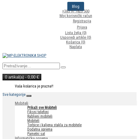
Blog
+385 91 7823 500
Moj korisnički račun
Registracija
Prijava
Lista želja (0)
Usporedi artikle (0)
Košarica
(0)
Naplata
0 artikal(a) - 0,00 €
Vaša košarica je prazna!!
Sve kategorije
Mobiteli
Prikaži sve Mobiteli
Fiksni telefoni
Rabljeni mobiteli
Mobiteli
Torbice i kaljena stakla za mobitele
Dodatna oprema
Pametni sat
Informatička oprema