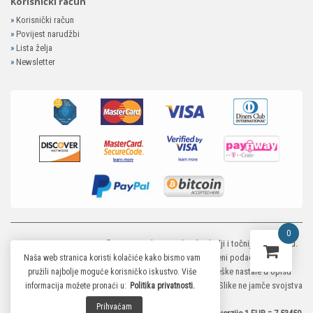
Korisnički račun
»
Korisnički račun
»
Povijest narudžbi
»
Lista želja
»
Newsletter
0
MP-ELEKTRONIKA SHOP
© 2026. Trudimo se dati što bolji i točniji opis i sliku.
Unatoč tome, ne možemo garantirati da su svi navedeni podaci i slike u
Naša web stranica koristi kolačiće kako bismo vam
potpunosti točni. Ne odgovaramo za eventualne pogreške nastale u opisu
pružili najbolje moguće korisničko iskustvo. Više
proizvoda, greške prilikom štampanja te promjene cijena. Slike ne jamče svojstva
informacija možete pronaći u:
Politika privatnosti.
proizvoda.
Prihvaćam