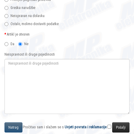
Greška narudžbe
Neispravan na dolasku
Ostalo, molimo dostaviti podatke
Artikl je otvoren
Da
Ne
Neispravnost ili druge pojedinosti
Pročitao sam i slažem se s
Uvjeti povrata i reklamacije
Natrag