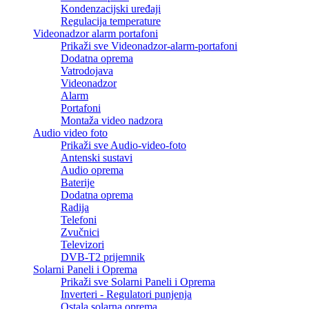
Kondenzacijski uređaji
Regulacija temperature
Videonadzor alarm portafoni
Prikaži sve Videonadzor-alarm-portafoni
Dodatna oprema
Vatrodojava
Videonadzor
Alarm
Portafoni
Montaža video nadzora
Audio video foto
Prikaži sve Audio-video-foto
Antenski sustavi
Audio oprema
Baterije
Dodatna oprema
Radija
Telefoni
Zvučnici
Televizori
DVB-T2 prijemnik
Solarni Paneli i Oprema
Prikaži sve Solarni Paneli i Oprema
Inverteri - Regulatori punjenja
Ostala solarna oprema