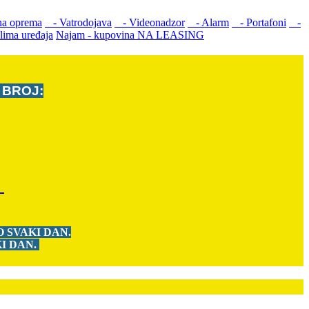
a oprema
- Vatrodojava
- Videonadzor
- Alarm
- Portafoni
-
lima uređaja
Najam - kupovina NA LEASING
A BROJ:
r
 SVAKI DAN.
I DAN.