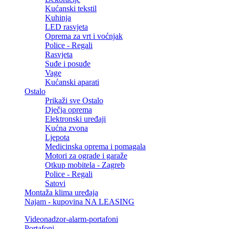
Kućanski tekstil
Kuhinja
LED rasvjeta
Oprema za vrt i voćnjak
Police - Regali
Rasvjeta
Suđe i posuđe
Vage
Kućanski aparati
Ostalo
Prikaži sve Ostalo
Dječja oprema
Elektronski uređaji
Kućna zvona
Ljepota
Medicinska oprema i pomagala
Motori za ograde i garaže
Otkup mobitela - Zagreb
Police - Regali
Satovi
Montaža klima uređaja
Najam - kupovina NA LEASING
Videonadzor-alarm-portafoni
Portafoni