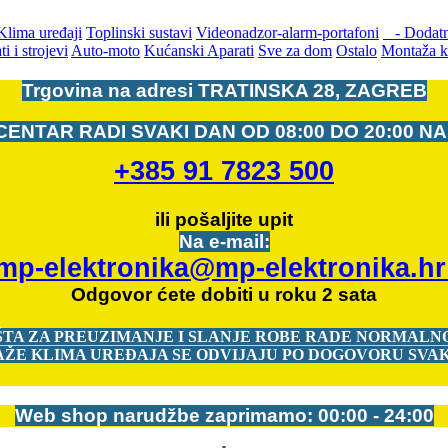
Klima uređaji
Toplinski sustavi
Videonadzor-alarm-portafoni
- Dodatn
ti i strojevi
Auto-moto
Kućanski Aparati
Sve za dom
Ostalo
Montaža k
Trgovina na adresi
TRATINSKA 28, ZAGREB
CENTAR RADI SVAKI DAN OD
08:00 DO 20:00 N
+385 91 7823 500
ili pošaljite upit
Na e-mail:
mp-elektronika@mp-elektronika.h
Odgovor ćete dobiti u roku 2 sata
ŠTA ZA PREUZIMANJE I SLANJE ROBE RADE NORMALNO
ŽE KLIMA UREĐAJA SE ODVIJAJU PO DOGOVORU SVAK
Web shop narudžbe zaprimamo: 00:00 - 24:00