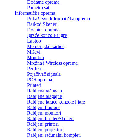
Dodatna oprema
Pametni sat
Informatička oprema
Prikaži sve Informatička oprema
Barkod Skeneri
Dodatna oprema
Igraće konzole i igre
Laptop
Memorijske kartice
Miševi
Monitori
Mrežna i Wireless oprema
Periferija
Pojačivač signala
POS oprema
Printeri
Rabljena računala
Rabljene blagajne
Rabljene igraće konzole i igre
Rabljeni Laptopi
Rabljeni monitori
Rabljeni Printer/Skeneri
Rabljeni printeri
Rabljeni projektori
Rabljeni računalni kompleti