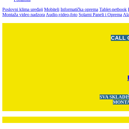
Poslovni klima uređaji
Mobiteli
Informatička oprema
Tablet-netbook
Montaža video nadzora
Audio-video-foto
Solarni Paneli i Oprema
Ala
CALL 
SVA SKLADI
MONTA