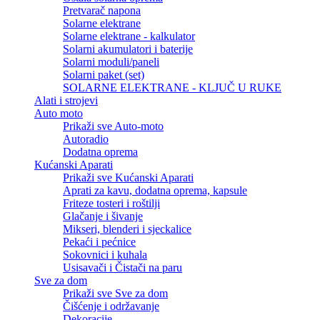
Pretvarač napona
Solarne elektrane
Solarne elektrane - kalkulator
Solarni akumulatori i baterije
Solarni moduli/paneli
Solarni paket (set)
SOLARNE ELEKTRANE - KLJUČ U RUKE
Alati i strojevi
Auto moto
Prikaži sve Auto-moto
Autoradio
Dodatna oprema
Kućanski Aparati
Prikaži sve Kućanski Aparati
Aprati za kavu, dodatna oprema, kapsule
Friteze tosteri i roštilji
Glačanje i šivanje
Mikseri, blenderi i sjeckalice
Pekaći i pećnice
Sokovnici i kuhala
Usisavači i Čistači na paru
Sve za dom
Prikaži sve Sve za dom
Čišćenje i održavanje
Dekoracije