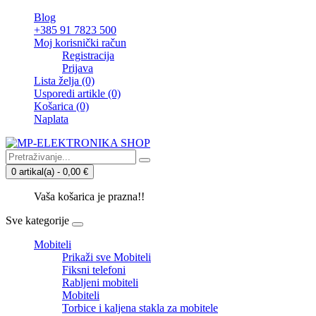
Blog
+385 91 7823 500
Moj korisnički račun
Registracija
Prijava
Lista želja (0)
Usporedi artikle (0)
Košarica
(0)
Naplata
0 artikal(a) - 0,00 €
Vaša košarica je prazna!!
Sve kategorije
Mobiteli
Prikaži sve Mobiteli
Fiksni telefoni
Rabljeni mobiteli
Mobiteli
Torbice i kaljena stakla za mobitele