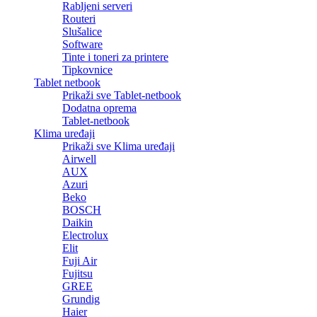
Rabljeni serveri
Routeri
Slušalice
Software
Tinte i toneri za printere
Tipkovnice
Tablet netbook
Prikaži sve Tablet-netbook
Dodatna oprema
Tablet-netbook
Klima uređaji
Prikaži sve Klima uređaji
Airwell
AUX
Azuri
Beko
BOSCH
Daikin
Electrolux
Elit
Fuji Air
Fujitsu
GREE
Grundig
Haier