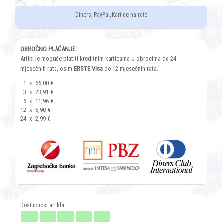
Diners, PayPal, Kartice na rate
OBROČNO PLAĆANJE:
Artikl je moguće platiti kreditnim karticama u obrocima do 24
mjesečnih rata, osim
ERSTE Visa
do 12 mjesečnih rata.
1
x
66,00 €
3
x
23,91 €
6
x
11,96 €
12
x
5,98 €
24
x
2,99 €