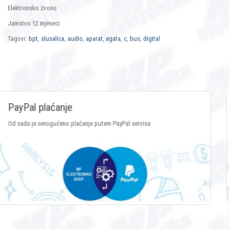
Elektronsko zvono
Jamstvo 12 mjeseci
Tagovi:
bpt
,
slusalica
,
audio
,
aparat
,
agata
,
c
,
bus
,
digital
Plaćanje Crypto valutama
Plaćanje putem svih vrsta Crypto valuta