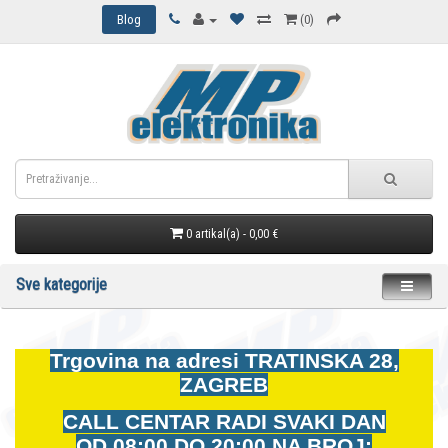
Blog
(0)
0 artikal(a) - 0,00 €
Sve kategorije
Trgovina na adresi
TRATINSKA 28,
ZAGREB
CALL CENTAR RADI SVAKI DAN
OD
08:00 DO 20:00 NA BROJ: