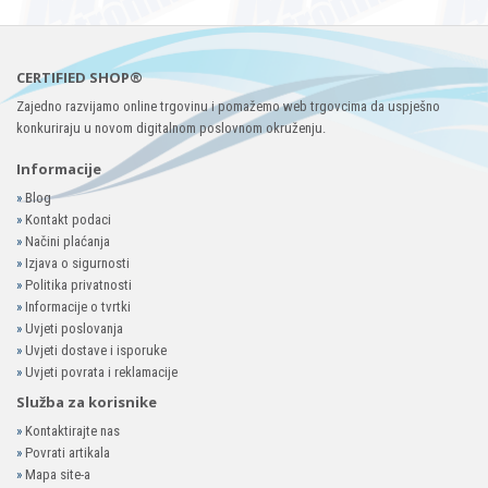
CERTIFIED SHOP®
Zajedno razvijamo online trgovinu i pomažemo web trgovcima da uspješno
konkuriraju u novom digitalnom poslovnom okruženju.
Informacije
»
Blog
»
Kontakt podaci
»
Načini plaćanja
»
Izjava o sigurnosti
»
Politika privatnosti
»
Informacije o tvrtki
»
Uvjeti poslovanja
»
Uvjeti dostave i isporuke
»
Uvjeti povrata i reklamacije
Služba za korisnike
»
Kontaktirajte nas
»
Povrati artikala
»
Mapa site-a