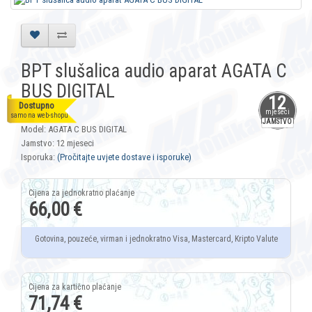
BPT slušalica audio aparat AGATA C
BUS DIGITAL
12
Dostupno
mjeseci
Šifra: 2123
samo na web-shopu
JAMSTVO
Model: AGATA C BUS DIGITAL
Jamstvo: 12 mjeseci
Isporuka:
(Pročitajte uvjete dostave i isporuke)
66,00 €
Gotovina, pouzeće, virman i jednokratno Visa, Mastercard, Kripto Valute
71,74 €