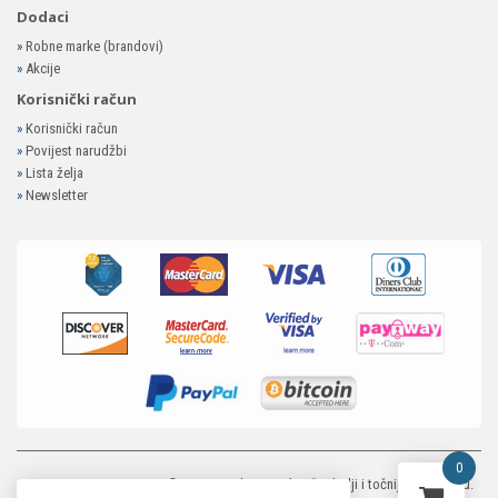
Dodaci
»
Robne marke (brandovi)
»
Akcije
Korisnički račun
»
Korisnički račun
»
Povijest narudžbi
»
Lista želja
»
Newsletter
0
MP-ELEKTRONIKA SHOP
© 2026. Trudimo se dati što bolji i točniji opis i sliku.