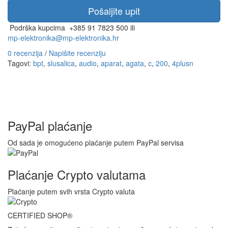
Podrška kupcima
+385 91 7823 500 ili
mp-elektronika@mp-elektronika.hr
0 recenzija
/
Napišite recenziju
Tagovi:
bpt
,
slusalica
,
audio
,
aparat
,
agata
,
c
,
200
,
4plusn
PayPal plaćanje
Od sada je omogućeno plaćanje putem PayPal servisa
Plaćanje Crypto valutama
Plaćanje putem svih vrsta Crypto valuta
CERTIFIED SHOP®