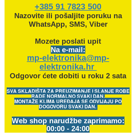
+385 91 7823 500
Nazovite ili pošaljite poruku na
WhatsApp, SMS, Viber
Mozete
poslati upit
Na e-mail:
mp-elektronika@mp-
elektronika.hr
Odgovor ćete dobiti u roku 2 sata
SVA SKLADIŠTA ZA PREUZIMANJE I SLANJE ROBE
RADE NORMALNO SVAKI DAN.
MONTAŽE KLIMA UREĐAJA SE ODVIJAJU PO
DOGOVORU SVAKI DAN.
Web shop narudžbe zaprimamo:
00:00 - 24:00