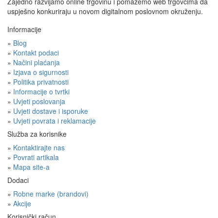
Zajedno razvijamo online trgovinu i pomažemo web trgovcima da
uspješno konkuriraju u novom digitalnom poslovnom okruženju.
Informacije
»
Blog
»
Kontakt podaci
»
Načini plaćanja
»
Izjava o sigurnosti
»
Politika privatnosti
»
Informacije o tvrtki
»
Uvjeti poslovanja
»
Uvjeti dostave i isporuke
»
Uvjeti povrata i reklamacije
Služba za korisnike
»
Kontaktirajte nas
»
Povrati artikala
»
Mapa site-a
Dodaci
»
Robne marke (brandovi)
»
Akcije
Korisnički račun