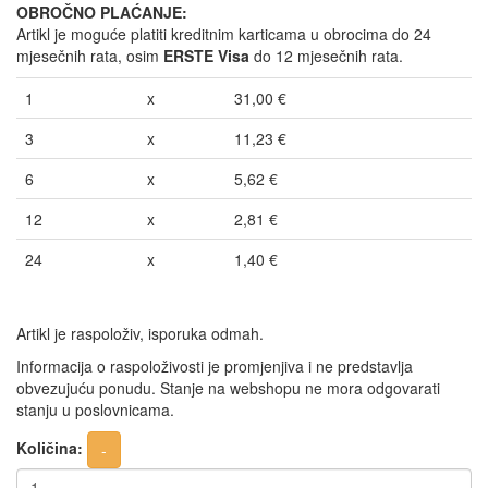
OBROČNO PLAĆANJE:
Artikl je moguće platiti kreditnim karticama u obrocima do 24
mjesečnih rata, osim
ERSTE Visa
do 12 mjesečnih rata.
1
x
31,00 €
3
x
11,23 €
6
x
5,62 €
12
x
2,81 €
24
x
1,40 €
Artikl je raspoloživ, isporuka odmah.
Informacija o raspoloživosti je promjenjiva i ne predstavlja
obvezujuću ponudu. Stanje na webshopu ne mora odgovarati
stanju u poslovnicama.
Količina: