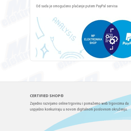
Od sada je omogućeno plaćanje putem PayPal servisa
CERTIFIED SHOP®
Zajedno razvijamo online trgovinu i pomažemo web trgovcima da
uspješno konkuriraju u novom digitalnom poslovnom okruženju.