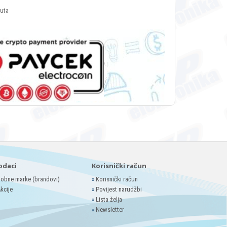
luta
odaci
Korisnički račun
obne marke (brandovi)
»
Korisnički račun
kcije
»
Povijest narudžbi
»
Lista želja
»
Newsletter