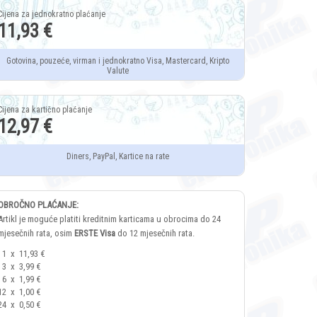
11,93 €
Gotovina, pouzeće, virman i jednokratno Visa, Mastercard, Kripto
Valute
12,97 €
Diners, PayPal, Kartice na rate
OBROČNO PLAĆANJE:
Artikl je moguće platiti kreditnim karticama u obrocima do 24
mjesečnih rata, osim
ERSTE Visa
do 12 mjesečnih rata.
1
x
11,93 €
3
x
3,99 €
6
x
1,99 €
12
x
1,00 €
24
x
0,50 €