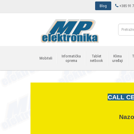
Blog
+385 91 7
Informatička
Tablet
Klima
T
Mobiteli
oprema
netbook
uređaji
CALL CE
Nazo