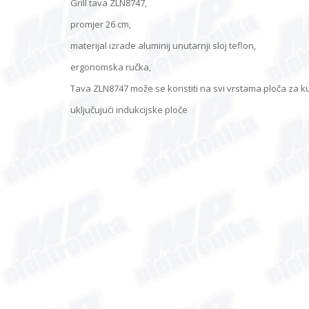
Grill tava ZLN8747,
promjer 26 cm,
materijal izrade aluminij unutarnji sloj teflon,
ergonomska ručka,
Tava ZLN8747 može se koristiti na svi vrstama ploča za 
uključujući indukcijske ploče