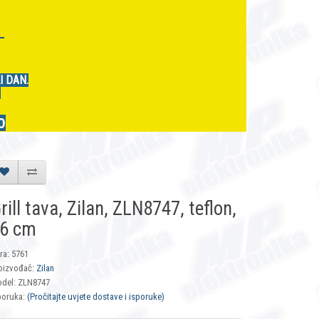
r
I DAN.
.
0
rill tava, Zilan, ZLN8747, teflon,
6 cm
fra: 5761
oizvođač:
Zilan
del: ZLN8747
poruka:
(Pročitajte uvjete dostave i isporuke)