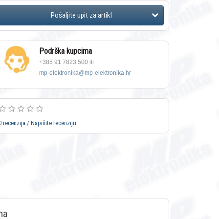
Podrška kupcima
+385 91 7823 500 ili
mp-elektronika@mp-elektronika.hr
0 recenzija
/
Napišite recenziju
ma