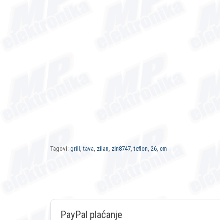
Tagovi:
grill
,
tava
,
zilan
,
zln8747
,
teflon
,
26
,
cm
PayPal plaćanje