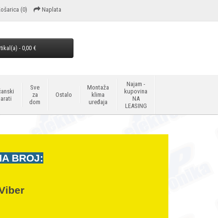
ošarica
(0)
Naplata
tikal(a) - 0,00 €
Najam -
Sve
Montaža
anski
kupovina
za
Ostalo
klima
arati
NA
dom
uređaja
LEASING
NA BROJ:
Viber