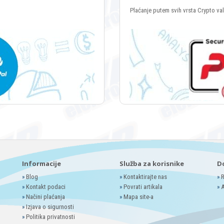
Plaćanje putem svih vrsta Crypto va
Informacije
Služba za korisnike
D
»
Blog
»
Kontaktirajte nas
»
R
»
Kontakt podaci
»
Povrati artikala
»
A
»
Načini plaćanja
»
Mapa site-a
»
Izjava o sigurnosti
»
Politika privatnosti