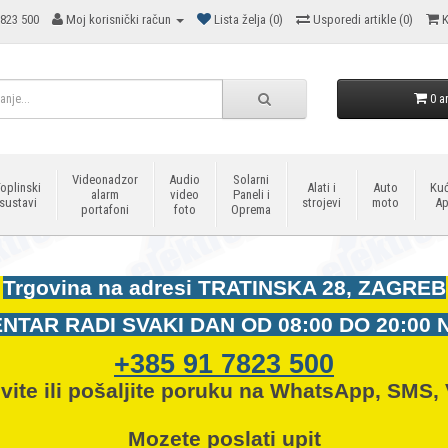
823 500
Moj korisnički račun
Lista želja (0)
Usporedi artikle (0)
K
0 ar
Videonadzor
Audio
Solarni
oplinski
Alati i
Auto
Kuć
alarm
video
Paneli i
sustavi
strojevi
moto
Ap
portafoni
foto
Oprema
Trgovina na adresi
TRATINSKA 28, ZAGREB
NTAR RADI SVAKI DAN OD
08:00 DO 20:00 
+385 91 7823 500
vite ili pošaljite poruku na WhatsApp, SMS, 
Mozete
poslati upit