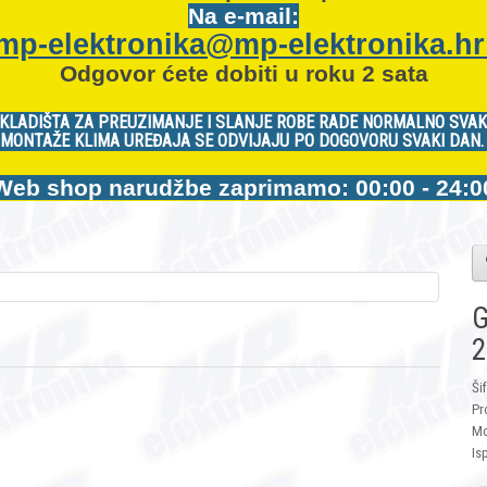
Na e-mail:
mp-elektronika@mp-elektronika.h
Odgovor ćete dobiti u roku 2 sata
KLADIŠTA ZA PREUZIMANJE I SLANJE ROBE RADE NORMALNO SVAK
MONTAŽE KLIMA UREĐAJA SE ODVIJAJU PO DOGOVORU SVAKI DAN
Web shop narudžbe zaprimamo: 00:00 - 24:0
G
2
Ši
Pr
Mo
Is