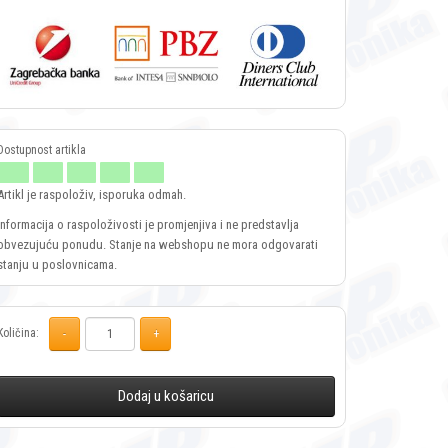
Artikl je raspoloživ, isporuka odmah.
Informacija o raspoloživosti je promjenjiva i ne predstavlja
obvezujuću ponudu. Stanje na webshopu ne mora odgovarati
stanju u poslovnicama.
Količina:
Dodaj u košaricu