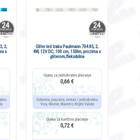
24
24
mjeseca
mjeseca
JAMSTVO
JAMSTVO
2, 2,
Gliter led traka Paulmann 704.85, 2,
va s
4W, 12V DC, 100 cm, 150lm, prozirna s
gliterom,fleksibilna
0,66 €
atno
Gotovina, pouzeće, virman i jednokratno
te
Visa, Master, Maestro, Kripto Valute
0,72 €