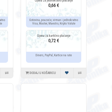
0,66 €
atno
Gotovina, pouzeće, virman i jednokratno
te
Visa, Master, Maestro, Kripto Valute
0,72 €
Diners, PayPal, Kartice na rate
DODAJ U KOŠARICU