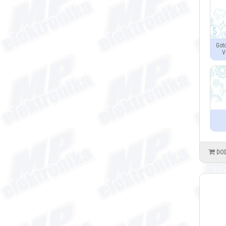
Got
V
DO