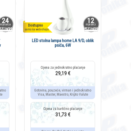
24
12
mjeseca
mjeseci
Dostupno
JAMSTVO
JAMSTVO
samo na web-shopu
°
LED stolna lampa home LA 9/D, oblik
w
psića, 6W
29,19 €
atno
Gotovina, pouzeće, virman i jednokratno
te
Visa, Master, Maestro, Kripto Valute
31,73 €