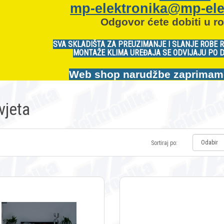
mp-elektronika@mp-ele
Odgovor ćete dobiti u ro
SVA SKLADIŠTA ZA PREUZIMANJE I SLANJE ROBE 
MONTAŽE KLIMA UREĐAJA SE ODVIJAJU PO 
Web shop narudžbe zaprimamo:
vjeta
Sortiraj po: