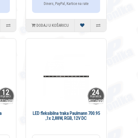
Diners, PayPal, Kartice na rate
DODAJ U KOŠARICU
12
24
mjeseci
mjeseca
JAMSTVO
JAMSTVO
a
LED fleksibilna traka Paulmann 700.95
,1x 2,88W, RGB, 12V DC