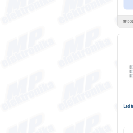
DO
Led t