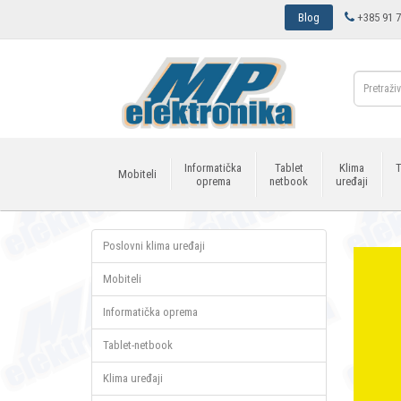
Blog
+385 91 7
Informatička
Tablet
Klima
T
Mobiteli
oprema
netbook
uređaji
Poslovni klima uređaji
Mobiteli
Informatička oprema
Tablet-netbook
Klima uređaji