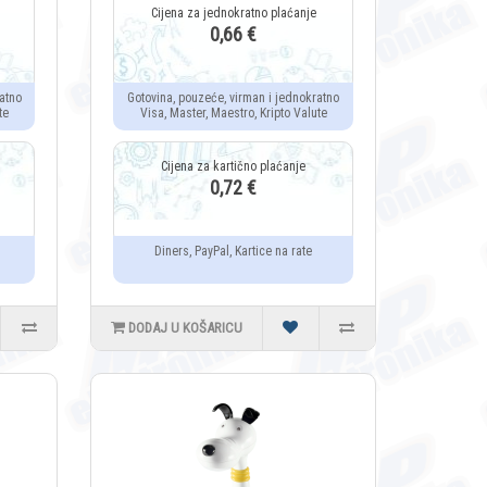
0,66 €
atno
Gotovina, pouzeće, virman i jednokratno
te
Visa, Master, Maestro, Kripto Valute
0,72 €
Diners, PayPal, Kartice na rate
DODAJ U KOŠARICU