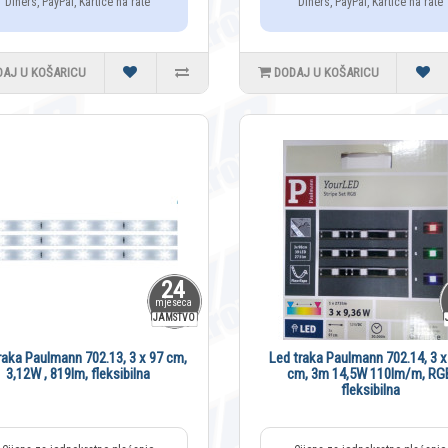
Diners, PayPal, Kartice na rate
Diners, PayPal, Kartice na rate
DAJ U KOŠARICU
DODAJ U KOŠARICU
24
mjeseca
JAMSTVO
raka Paulmann 702.13, 3 x 97 cm,
Led traka Paulmann 702.14, 3 x
3,12W , 819lm, fleksibilna
cm, 3m 14,5W 110lm/m, RG
fleksibilna