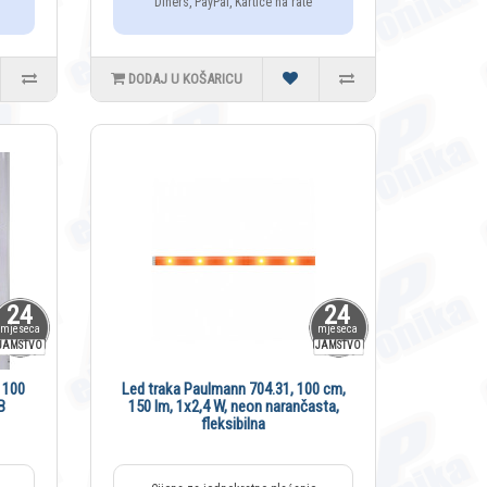
Diners, PayPal, Kartice na rate
DODAJ U KOŠARICU
24
24
mjeseca
mjeseca
JAMSTVO
JAMSTVO
 100
Led traka Paulmann 704.31, 100 cm,
B
150 lm, 1x2,4 W, neon narančasta,
fleksibilna