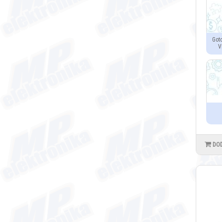
Got
V
DO