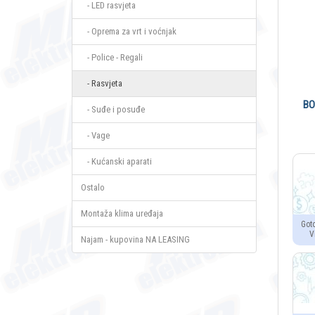
- LED rasvjeta
- Oprema za vrt i voćnjak
- Police - Regali
- Rasvjeta
BO
- Suđe i posuđe
- Vage
- Kućanski aparati
Ostalo
Montaža klima uređaja
Got
V
Najam - kupovina NA LEASING