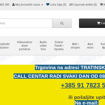
823 500
Moj korisnički račun
Lista želja (0)
Usporedi artikle (0)
K
0 ar
Videonadzor
Audio
Solarni
oplinski
Alati i
Auto
Kuć
alarm
video
Paneli i
sustavi
strojevi
moto
Ap
portafoni
foto
Oprema
Trgovina na adresi
TRATINSK
CALL CENTAR RADI SVAKI DAN OD
08
+385 91 7823 
ili pošaljite upi
Na e-mail: