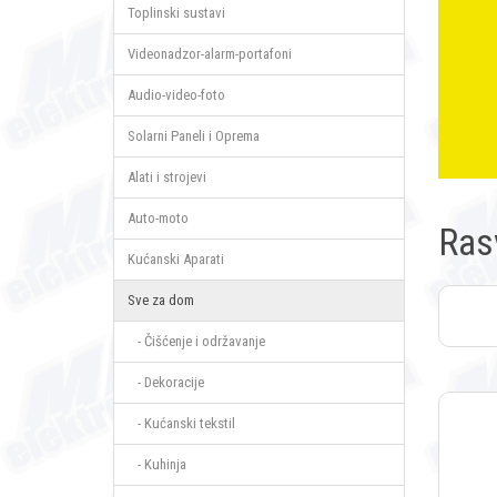
Toplinski sustavi
Videonadzor-alarm-portafoni
Audio-video-foto
Solarni Paneli i Oprema
Alati i strojevi
Auto-moto
Ras
Kućanski Aparati
Sve za dom
- Čišćenje i održavanje
- Dekoracije
- Kućanski tekstil
- Kuhinja