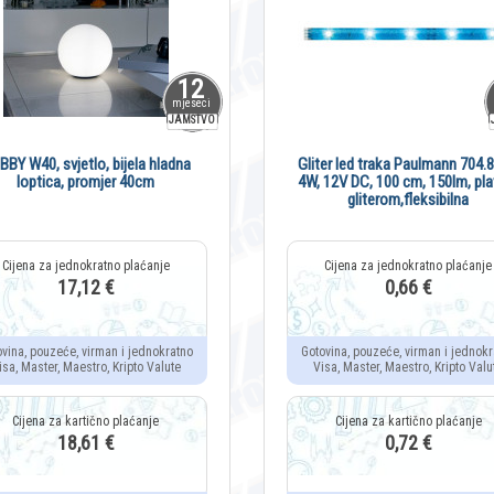
12
mjeseci
JAMSTVO
BBY W40, svjetlo, bijela hladna
Gliter led traka Paulmann 704.8
loptica, promjer 40cm
4W, 12V DC, 100 cm, 150lm, pla
gliterom,fleksibilna
17,12 €
0,66 €
ovina, pouzeće, virman i jednokratno
Gotovina, pouzeće, virman i jednokr
isa, Master, Maestro, Kripto Valute
Visa, Master, Maestro, Kripto Valu
18,61 €
0,72 €