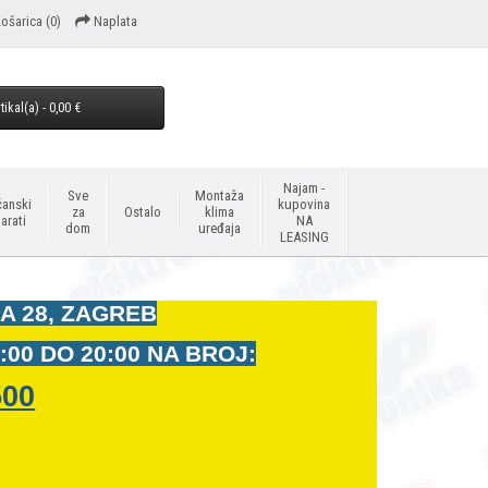
ošarica
(0)
Naplata
tikal(a) - 0,00 €
Najam -
Sve
Montaža
anski
kupovina
za
Ostalo
klima
arati
NA
dom
uređaja
LEASING
A 28, ZAGREB
:00 DO 20:00 NA BROJ:
500
t