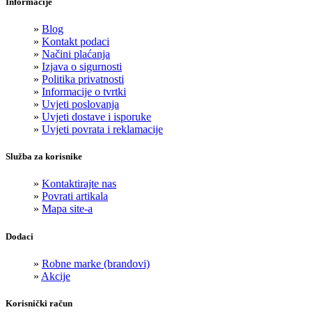
Informacije
»
Blog
»
Kontakt podaci
»
Načini plaćanja
»
Izjava o sigurnosti
»
Politika privatnosti
»
Informacije o tvrtki
»
Uvjeti poslovanja
»
Uvjeti dostave i isporuke
»
Uvjeti povrata i reklamacije
Služba za korisnike
»
Kontaktirajte nas
»
Povrati artikala
»
Mapa site-a
Dodaci
»
Robne marke (brandovi)
»
Akcije
Korisnički račun