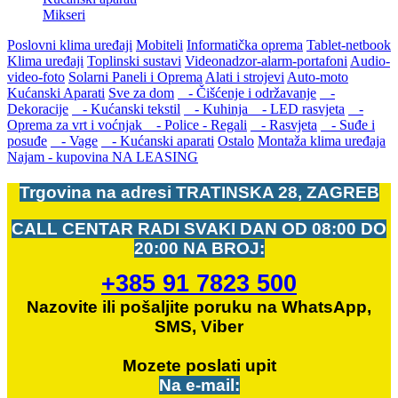
Mikseri
Poslovni klima uređaji
Mobiteli
Informatička oprema
Tablet-netbook
Klima uređaji
Toplinski sustavi
Videonadzor-alarm-portafoni
Audio-
video-foto
Solarni Paneli i Oprema
Alati i strojevi
Auto-moto
Kućanski Aparati
Sve za dom
- Čišćenje i održavanje
-
Dekoracije
- Kućanski tekstil
- Kuhinja
- LED rasvjeta
-
Oprema za vrt i voćnjak
- Police - Regali
- Rasvjeta
- Suđe i
posuđe
- Vage
- Kućanski aparati
Ostalo
Montaža klima uređaja
Najam - kupovina NA LEASING
Trgovina na adresi
TRATINSKA 28, ZAGREB
CALL CENTAR RADI SVAKI DAN OD
08:00 DO
20:00 NA BROJ:
+385 91 7823 500
Nazovite ili pošaljite poruku na WhatsApp,
SMS, Viber
Mozete
poslati upit
Na e-mail: