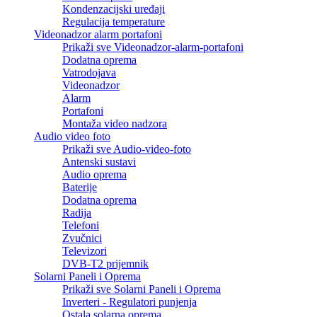
Kondenzacijski uređaji
Regulacija temperature
Videonadzor alarm portafoni
Prikaži sve Videonadzor-alarm-portafoni
Dodatna oprema
Vatrodojava
Videonadzor
Alarm
Portafoni
Montaža video nadzora
Audio video foto
Prikaži sve Audio-video-foto
Antenski sustavi
Audio oprema
Baterije
Dodatna oprema
Radija
Telefoni
Zvučnici
Televizori
DVB-T2 prijemnik
Solarni Paneli i Oprema
Prikaži sve Solarni Paneli i Oprema
Inverteri - Regulatori punjenja
Ostala solarna oprema