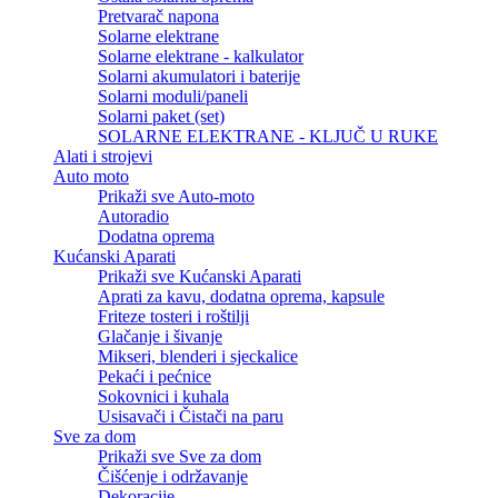
Pretvarač napona
Solarne elektrane
Solarne elektrane - kalkulator
Solarni akumulatori i baterije
Solarni moduli/paneli
Solarni paket (set)
SOLARNE ELEKTRANE - KLJUČ U RUKE
Alati i strojevi
Auto moto
Prikaži sve Auto-moto
Autoradio
Dodatna oprema
Kućanski Aparati
Prikaži sve Kućanski Aparati
Aprati za kavu, dodatna oprema, kapsule
Friteze tosteri i roštilji
Glačanje i šivanje
Mikseri, blenderi i sjeckalice
Pekaći i pećnice
Sokovnici i kuhala
Usisavači i Čistači na paru
Sve za dom
Prikaži sve Sve za dom
Čišćenje i održavanje
Dekoracije