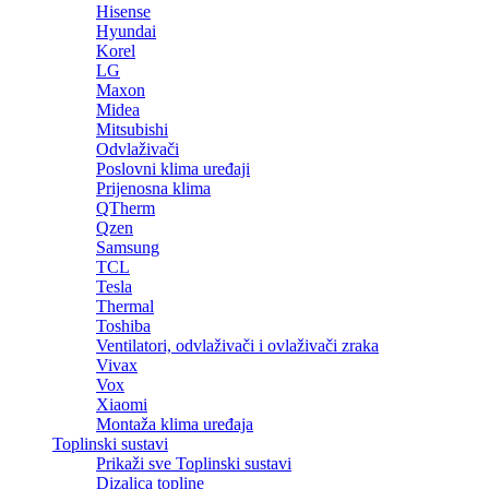
Hisense
Hyundai
Korel
LG
Maxon
Midea
Mitsubishi
Odvlaživači
Poslovni klima uređaji
Prijenosna klima
QTherm
Qzen
Samsung
TCL
Tesla
Thermal
Toshiba
Ventilatori, odvlaživači i ovlaživači zraka
Vivax
Vox
Xiaomi
Montaža klima uređaja
Toplinski sustavi
Prikaži sve Toplinski sustavi
Dizalica topline