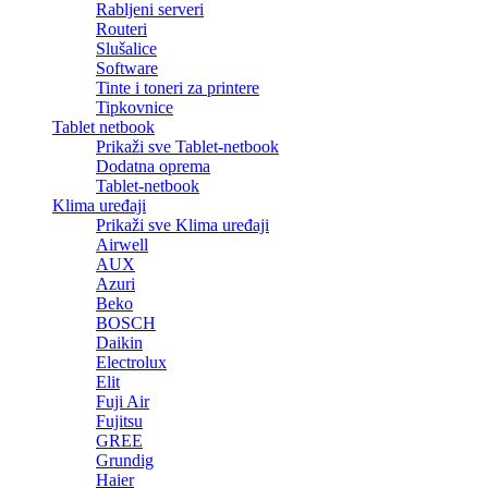
Rabljeni serveri
Routeri
Slušalice
Software
Tinte i toneri za printere
Tipkovnice
Tablet netbook
Prikaži sve Tablet-netbook
Dodatna oprema
Tablet-netbook
Klima uređaji
Prikaži sve Klima uređaji
Airwell
AUX
Azuri
Beko
BOSCH
Daikin
Electrolux
Elit
Fuji Air
Fujitsu
GREE
Grundig
Haier