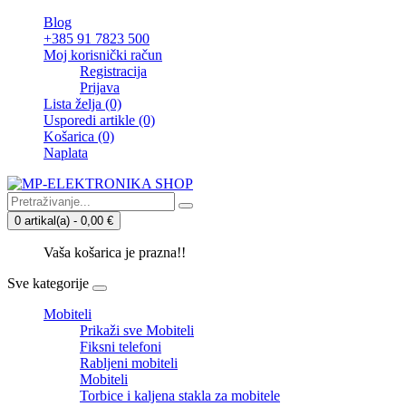
Blog
+385 91 7823 500
Moj korisnički račun
Registracija
Prijava
Lista želja (0)
Usporedi artikle (0)
Košarica
(0)
Naplata
0 artikal(a) - 0,00 €
Vaša košarica je prazna!!
Sve kategorije
Mobiteli
Prikaži sve Mobiteli
Fiksni telefoni
Rabljeni mobiteli
Mobiteli
Torbice i kaljena stakla za mobitele