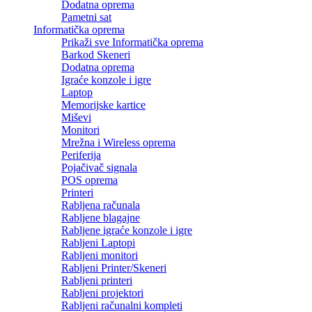
Dodatna oprema
Pametni sat
Informatička oprema
Prikaži sve Informatička oprema
Barkod Skeneri
Dodatna oprema
Igraće konzole i igre
Laptop
Memorijske kartice
Miševi
Monitori
Mrežna i Wireless oprema
Periferija
Pojačivač signala
POS oprema
Printeri
Rabljena računala
Rabljene blagajne
Rabljene igraće konzole i igre
Rabljeni Laptopi
Rabljeni monitori
Rabljeni Printer/Skeneri
Rabljeni printeri
Rabljeni projektori
Rabljeni računalni kompleti