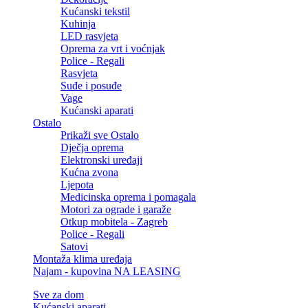
Kućanski tekstil
Kuhinja
LED rasvjeta
Oprema za vrt i voćnjak
Police - Regali
Rasvjeta
Suđe i posuđe
Vage
Kućanski aparati
Ostalo
Prikaži sve Ostalo
Dječja oprema
Elektronski uređaji
Kućna zvona
Ljepota
Medicinska oprema i pomagala
Motori za ograde i garaže
Otkup mobitela - Zagreb
Police - Regali
Satovi
Montaža klima uređaja
Najam - kupovina NA LEASING
Sve za dom
Kućanski aparati