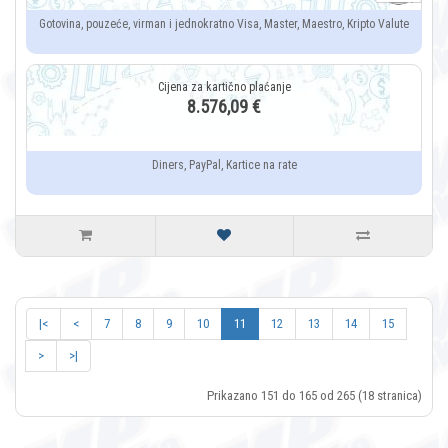
Gotovina, pouzeće, virman i jednokratno Visa, Master, Maestro, Kripto Valute
8.576,09 €
Diners, PayPal, Kartice na rate
|<
<
7
8
9
10
11
12
13
14
15
>
>|
Prikazano 151 do 165 od 265 (18 stranica)