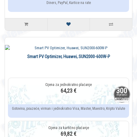
Diners, PayPal, Kartice na rate
Smart PV Optimizer, Huawei, SUN2000-600W-P
300
64,23 €
mjeseci
JAMSTVO
Gotovina, pouzeće, virman i jednokratno Visa, Master, Maestro, Kripto Valute
69,82 €