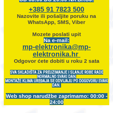
+385 91 7823 500
Nazovite ili pošaljite poruku na
WhatsApp, SMS, Viber
Mozete
poslati upit
Na e-mail:
mp-elektronika@mp-
elektronika.hr
Odgovor ćete dobiti u roku 2 sata
SVA SKLADIŠTA ZA PREUZIMANJE I SLANJE ROBE RADE
NORMALNO SVAKI DAN.
MONTAŽE KLIMA UREĐAJA SE ODVIJAJU PO DOGOVORU SVAKI
DAN.
Web shop narudžbe zaprimamo: 00:00 -
24:00