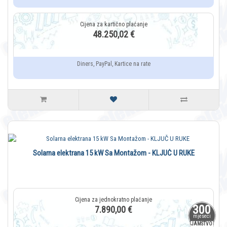
48.250,02 €
Diners, PayPal, Kartice na rate
Solarna elektrana 15 kW Sa Montažom - KLJUČ U RUKE
300
7.890,00 €
mjeseci
JAMSTVO