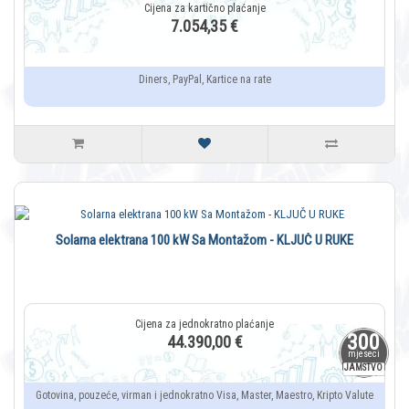
7.054,35 €
Diners, PayPal, Kartice na rate
Solarna elektrana 100 kW Sa Montažom - KLJUČ U RUKE
300
44.390,00 €
mjeseci
JAMSTVO
Gotovina, pouzeće, virman i jednokratno Visa, Master, Maestro, Kripto Valute