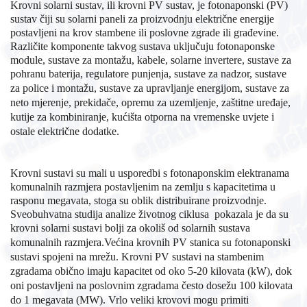
Krovni solarni sustav, ili krovni PV sustav, je fotonaponski (PV)
sustav čiji su solarni paneli za proizvodnju električne energije
postavljeni na krov stambene ili poslovne zgrade ili građevine.
Različite komponente takvog sustava uključuju fotonaponske
module, sustave za montažu, kabele, solarne invertere, sustave za
pohranu baterija, regulatore punjenja, sustave za nadzor, sustave
za
police i montažu, sustave za upravljanje energijom, sustave za
neto mjerenje, prekidače, opremu za uzemljenje, zaštitne uređaje,
kutije za kombiniranje, kućišta otporna na vremenske uvjete i
ostale električne dodatke.
Krovni sustavi su mali u usporedbi s fotonaponskim elektranama
komunalnih razmjera postavljenim na zemlju s kapacitetima u
rasponu megavata, stoga su oblik distribuirane proizvodnje.
Sveobuhvatna studija analize životnog ciklusa pokazala je da su
krovni solarni sustavi bolji za okoliš od solarnih sustava
komunalnih
razmjera.Većina krovnih PV stanica su fotonaponski
sustavi spojeni na mrežu. Krovni PV sustavi na stambenim
zgradama obično imaju kapacitet od oko 5-20 kilovata (kW), dok
oni postavljeni na poslovnim zgradama često dosežu 100 kilovata
do 1 megavata (MW). Vrlo veliki krovovi mogu primiti