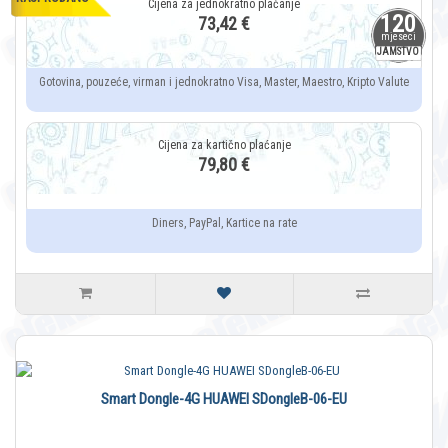
120
73,42 €
mjeseci
JAMSTVO
Gotovina, pouzeće, virman i jednokratno Visa, Master, Maestro, Kripto Valute
79,80 €
Diners, PayPal, Kartice na rate
Smart Dongle-4G HUAWEI SDongleB-06-EU