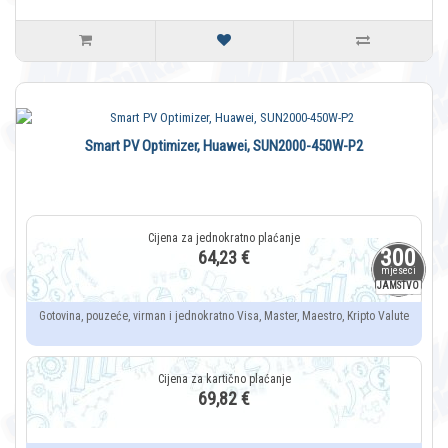
Smart PV Optimizer, Huawei, SUN2000-450W-P2
300
64,23 €
mjeseci
JAMSTVO
Gotovina, pouzeće, virman i jednokratno Visa, Master, Maestro, Kripto Valute
69,82 €