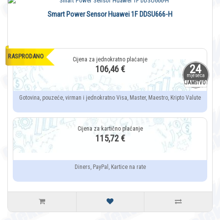
Smart Power Sensor Huawei 1F DDSU666-H
RASPRODANO
24
106,46 €
mjeseca
JAMSTVO
Gotovina, pouzeće, virman i jednokratno Visa, Master, Maestro, Kripto Valute
115,72 €
Diners, PayPal, Kartice na rate