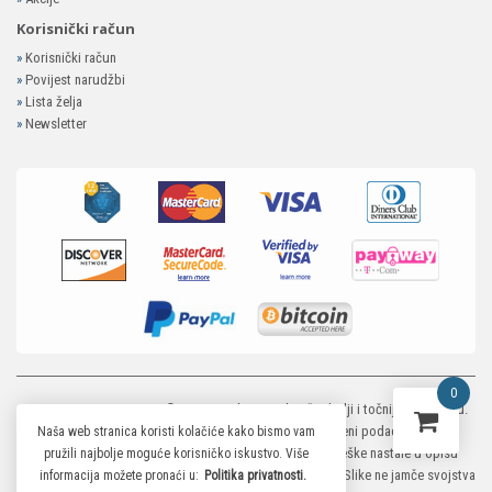
Korisnički račun
»
Korisnički račun
»
Povijest narudžbi
»
Lista želja
»
Newsletter
0
MP-ELEKTRONIKA SHOP
© 2026. Trudimo se dati što bolji i točniji opis i sliku.
Unatoč tome, ne možemo garantirati da su svi navedeni podaci i slike u
Naša web stranica koristi kolačiće kako bismo vam
potpunosti točni. Ne odgovaramo za eventualne pogreške nastale u opisu
pružili najbolje moguće korisničko iskustvo. Više
proizvoda, greške prilikom štampanja te promjene cijena. Slike ne jamče svojstva
informacija možete pronaći u:
Politika privatnosti.