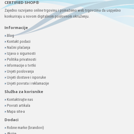
CERTIFIED SHOP®
Zajedno razvijamo online trgovinu i pomažemo web trgovcima da uspješno
konkuriraju u novom digitalnom poslovnom okruženju.
Informacije
»
Blog
»
Kontakt podaci
»
Načini plaćanja
»
Izjava o sigurnosti
»
Politika privatnosti
»
Informacije o tvrtki
»
Uvjeti poslovanja
»
Uvjeti dostave i isporuke
»
Uvjeti povrata i reklamacije
Služba za korisnike
»
Kontaktirajte nas
»
Povrati artikala
»
Mapa site-a
Dodaci
»
Robne marke (brandovi)
»
Akcije