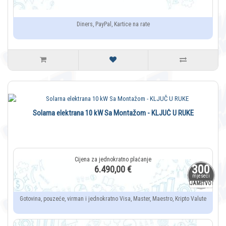
Diners, PayPal, Kartice na rate
Solarna elektrana 10 kW Sa Montažom - KLJUČ U RUKE
300
6.490,00 €
mjeseci
JAMSTVO
Gotovina, pouzeće, virman i jednokratno Visa, Master, Maestro, Kripto Valute