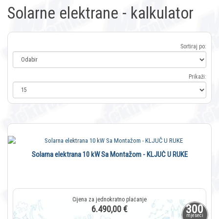
Solarne elektrane - kalkulator
Sortiraj po:
Prikaži:
Solarna elektrana 10 kW Sa Montažom - KLJUČ U RUKE
300
6.490,00 €
mjeseci