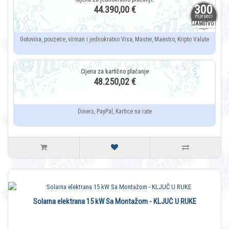
300
44.390,00 €
mjeseci
JAMSTVO
Gotovina, pouzeće, virman i jednokratno Visa, Master, Maestro, Kripto Valute
48.250,02 €
Diners, PayPal, Kartice na rate
Solarna elektrana 15 kW Sa Montažom - KLJUČ U RUKE