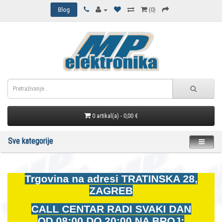
Blog
(0)
0 artikal(a) - 0,00 €
Sve kategorije
Trgovina na adresi
TRATINSKA 28,
ZAGREB
CALL CENTAR RADI SVAKI DAN
OD
08:00 DO 20:00 NA BROJ: