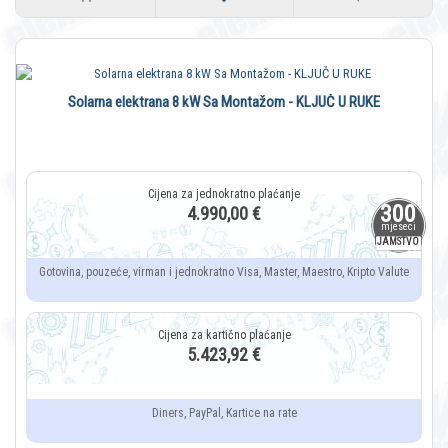
Solarna elektrana 8 kW Sa Montažom - KLJUČ U RUKE
300
4.990,00 €
mjeseci
JAMSTVO
Gotovina, pouzeće, virman i jednokratno Visa, Master, Maestro, Kripto Valute
5.423,92 €
Diners, PayPal, Kartice na rate