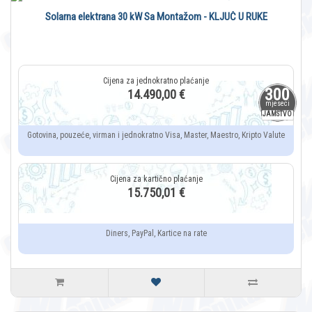
Solarna elektrana 30 kW Sa Montažom - KLJUČ U RUKE
300
14.490,00 €
mjeseci
JAMSTVO
Gotovina, pouzeće, virman i jednokratno Visa, Master, Maestro, Kripto Valute
15.750,01 €
Diners, PayPal, Kartice na rate