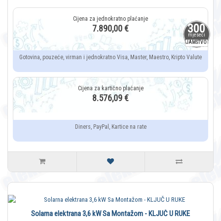
300
7.890,00 €
mjeseci
JAMSTVO
Gotovina, pouzeće, virman i jednokratno Visa, Master, Maestro, Kripto Valute
8.576,09 €
Diners, PayPal, Kartice na rate
Solarna elektrana 3,6 kW Sa Montažom - KLJUČ U RUKE