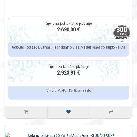
300
2.690,00 €
mjeseci
JAMSTVO
Gotovina, pouzeće, virman i jednokratno Visa, Master, Maestro, Kripto Valute
2.923,91 €
Diners, PayPal, Kartice na rate