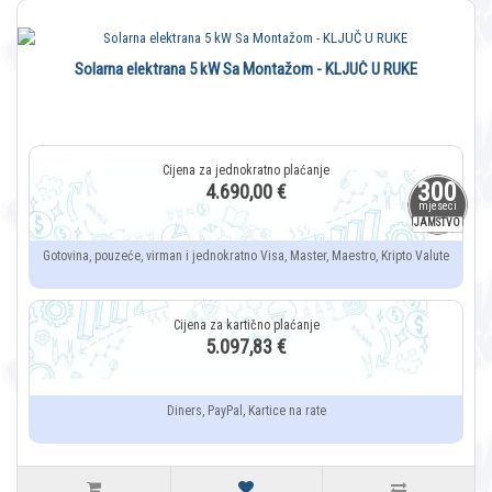
Solarna elektrana 5 kW Sa Montažom - KLJUČ U RUKE
300
4.690,00 €
mjeseci
JAMSTVO
Gotovina, pouzeće, virman i jednokratno Visa, Master, Maestro, Kripto Valute
5.097,83 €
Diners, PayPal, Kartice na rate