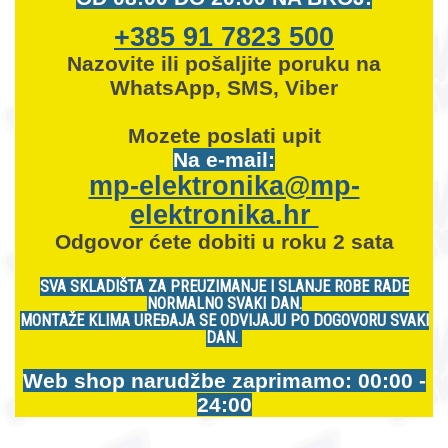
+385 91 7823 500
Nazovite ili pošaljite poruku na
WhatsApp, SMS, Viber
Mozete
poslati upit
Na e-mail:
mp-elektronika@mp-
elektronika.hr
Odgovor ćete dobiti u roku 2 sata
SVA SKLADIŠTA ZA PREUZIMANJE I SLANJE ROBE RADE
NORMALNO SVAKI DAN.
MONTAŽE KLIMA UREĐAJA SE ODVIJAJU PO DOGOVORU SVAKI
DAN.
Web shop narudžbe zaprimamo: 00:00 -
24:00