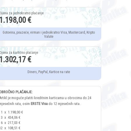
1.198,00 €
Gotovina, pouzeće, virman i jednokratno Visa, Mastercard, Kripto
Valute
1.302,17 €
Diners, PayPal, Kartice na rate
OBROČNO PLAĆANJE:
Artikl je moguće platiti kreditnim karticama u obrocima do 24
mjesečnih rata, osim
ERSTE Visa
do 12 mjesečnih rata.
1
x
1.198,00 €
3
x
434,06 €
6
x
217,03 €
12
x
108,51 €