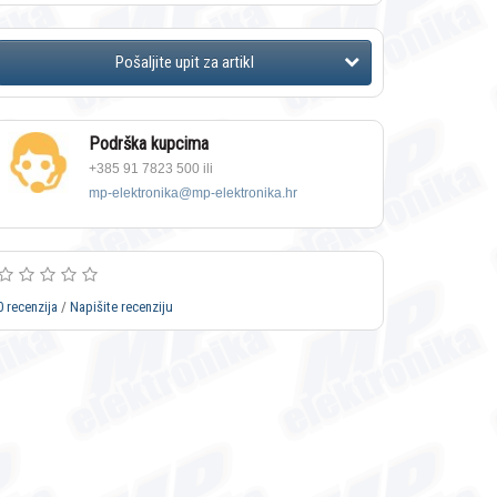
Podrška kupcima
+385 91 7823 500 ili
mp-elektronika@mp-elektronika.hr
0 recenzija
/
Napišite recenziju