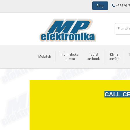
Blog
+385 91 7
Informatička
Tablet
Klima
T
Mobiteli
oprema
netbook
uređaji
CALL CE