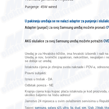
Punjenje: 45W wired
U pakiranju uređaja se ne nalazi adapter za punjenje i slušali
Adapter (punjač) za svoj Samsung uređaj možete pronaći
O
AKG slušalice za svoj Samsung uređaj možete potražiti
OV
Uređaj je za Hrvatsko tržište, ima hrvatski izbornik i radi 
Uređaj je nov, tvornički zapakiran, nekorišten, neupaljen i 
se dobije uz uređaj.
Istaknuta cijena je zbrojna svota naknade i PDV-a, odnosn
Pravni subjekti:
Iznos u trošak - DA
Odbitak poreza - NE
Krajnja cijena koju kupac plaća istaknuta je kod proizvoda
ukoliko šaljemo na Vašu adresu!
Jamstvo 24 mjeseca
u svim ovlaštenim servisima u Republi
Tagovi:
samsung
,
galaxy
,
s25
,
ultra
,
5g
,
dual
,
sim
,
12gb
,
256gb
,
tit