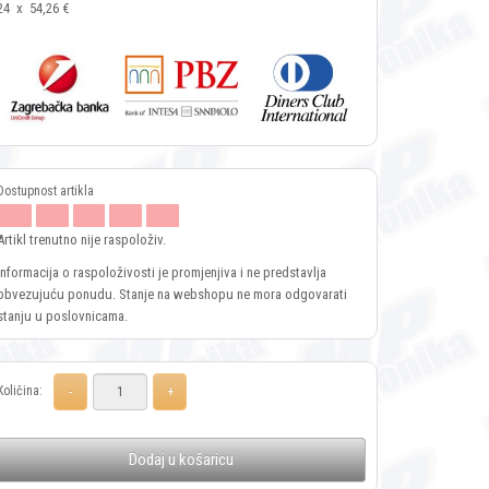
24
x
54,26 €
Artikl trenutno nije raspoloživ.
Informacija o raspoloživosti je promjenjiva i ne predstavlja
obvezujuću ponudu. Stanje na webshopu ne mora odgovarati
stanju u poslovnicama.
Količina:
Dodaj u košaricu