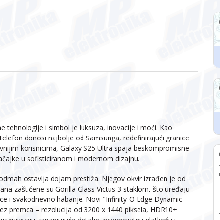
tehnologije i simbol je luksuza, inovacije i moći. Kao
 telefon donosi najbolje od Samsunga, redefinirajući granice
vnijim korisnicima, Galaxy S25 Ultra spaja beskompromisne
ačajke u sofisticiranom i modernom dizajnu.
 odmah ostavlja dojam prestiža. Njegov okvir izrađen je od
rana zaštićene su Gorilla Glass Victus 3 staklom, što uređaju
ce i svakodnevno habanje. Novi "Infinity-O Edge Dynamic
bez premca – rezolucija od 3200 x 1440 piksela, HDR10+
siguravaju zapanjujuće detalje, nevjerojatnu glatkoću i