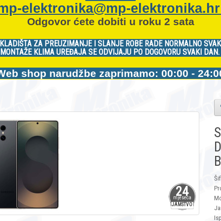
mp-elektronika@mp-elektronika.h
Odgovor ćete dobiti u roku 2 sata
KLADIŠTA ZA PREUZIMANJE I SLANJE ROBE RADE NORMALNO SVAK
MONTAŽE KLIMA UREĐAJA SE ODVIJAJU PO DOGOVORU SVAKI DAN
Web shop narudžbe zaprimamo: 00:00 - 24:0
S
D
B
Ši
24
Pr
Mo
mjeseca
JAMSTVO
Ja
Is