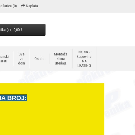
ošarica
(0)
Naplata
tikal(a) - 0,00 €
Najam -
Sve
Montaža
anski
kupovina
za
Ostalo
klima
arati
NA
dom
uređaja
LEASING
NA BROJ: