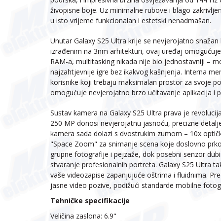
živopisne boje. Uz minimalne rubove i blago zakrivlje
u isto vrijeme funkcionalan i estetski nenadmašan.
Unutar Galaxy S25 Ultra krije se nevjerojatno snaža
izrađenim na 3nm arhitekturi, ovaj uređaj omogućuje 
RAM-a, multitasking nikada nije bio jednostavniji – može
najzahtjevnije igre bez ikakvog kašnjenja. Interna me
korisnike koji trebaju maksimalan prostor za svoje po
omogućuje nevjerojatno brzo učitavanje aplikacija i 
Sustav kamera na Galaxy S25 Ultra prava je revolucija
250 MP donosi nevjerojatnu jasnoću, precizne detalje 
kamera sada dolazi s dvostrukim zumom – 10x optički
"Space Zoom" za snimanje scena koje doslovno prkose
grupne fotografije i pejzaže, dok posebni senzor dub
stvaranje profesionalnih portreta. Galaxy S25 Ultra t
vaše videozapise zapanjujuće oštrima i fluidnima. Pr
jasne video pozive, podižući standarde mobilne fotogr
Tehničke specifikacije
Veličina zaslona: 6.9"