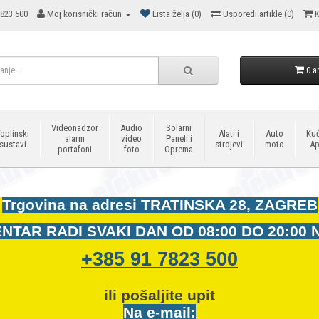
823 500
Moj korisnički račun
Lista želja (0)
Usporedi artikle (0)
K
0 ar
Videonadzor
Audio
Solarni
oplinski
Alati i
Auto
Kuć
alarm
video
Paneli i
sustavi
strojevi
moto
Ap
portafoni
foto
Oprema
Trgovina na adresi
TRATINSKA 28, ZAGREB
NTAR RADI SVAKI DAN OD
08:00 DO 20:00 
+385 91 7823 500
ili pošaljite upit
Na e-mail: