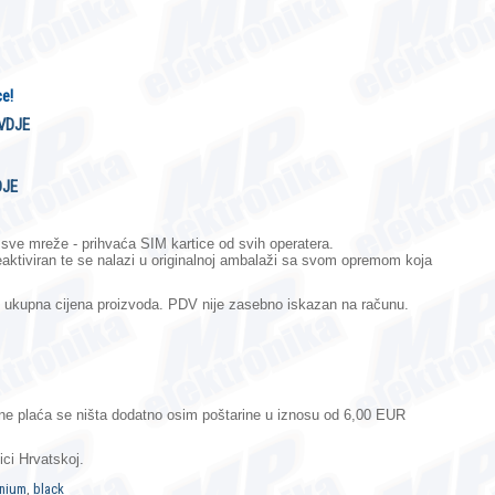
ce!
VDJE
DJE
na sve mreže - prihvaća SIM kartice od svih operatera.
neaktiviran te se nalazi u originalnoj ambalaži sa svom opremom koja
o ukupna cijena proizvoda. PDV nije zasebno iskazan na računu.
, ne plaća se ništa dodatno osim poštarine u iznosu od 6,00 EUR
ci Hrvatskoj.
anium
,
black