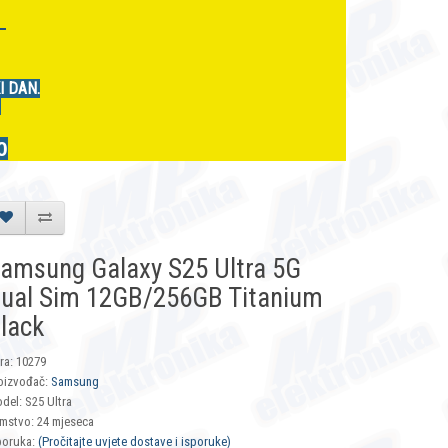
r
I DAN.
.
0
amsung Galaxy S25 Ultra 5G
ual Sim 12GB/256GB Titanium
lack
fra: 10279
oizvođač:
Samsung
del: S25 Ultra
mstvo: 24 mjeseca
poruka:
(Pročitajte uvjete dostave i isporuke)