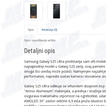
Opis
Recenzije (0)
Opis i specifikacije artikla
Detaljni opis
Samsung Galaxy S25 Ultra predstavlja sam vrh mobilne 
najnapredniji model u Galaxy S25 seriji, ovaj pametni
onoga što uređaj može postići. Namijenjen najzahtje
performanse, napredni sustav kamera i inovativne zn
Galaxy S25 Ultra odlikuje se vrhunskim dizajnom koji
"Armor Aluminium" materijala, a prednja i stražnja st
osigurava maksimalnu otpornost na ogrebotine, udar
AMOLED 3X" zaslon veličine 6,9 inča pruža iskustvo 
podrška, i impresivna brzina osvježavanja od 144 Hz o