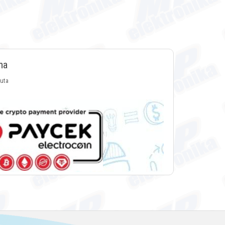
ma
luta