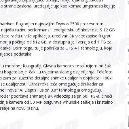
ne strane zaslona, uređaj djeluje kao komad umjetnosti koji je
n hardver. Pogonjen najnovijim Exynos 2500 procesorom
najvišu razinu performansi i energetsku učinkovitost. S 12 GB
te raditi u više aplikacija, uređivati 8K videozapise ili igrati
morija počinje od 512 GB, a dostupna je i verzija od 1 TB za
datke. Osim toga, tu je podrška za UFS 4.1 tehnologiju, koja
prijenos podataka.
 u mobilnoj fotografiji. Glavna kamera s rezolucijom od čak
i bogate boje, čak i u uvjetima slabog osvjetljenja. Telefoto
 zum za izuzetno detaljne snimke udaljenih objekata i 100x
 udaljenosti. Ultraširoka leća omogućuje širi kadar za
ine i nova "AI Depth Fusion 3.0" tehnologija omogućuju
akođer podržava snimanje 8K videozapisa pri 60 FPS-a, čineći
ednja kamera od 50 MP osigurava vrhunske selfieje i kristalno
afije na novu razinu.