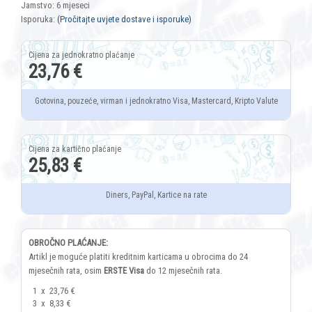
Jamstvo: 6 mjeseci
Isporuka:
(Pročitajte uvjete dostave i isporuke)
23,76 €
Gotovina, pouzeće, virman i jednokratno Visa, Mastercard, Kripto Valute
25,83 €
Diners, PayPal, Kartice na rate
OBROČNO PLAĆANJE:
Artikl je moguće platiti kreditnim karticama u obrocima do 24
mjesečnih rata, osim
ERSTE Visa
do 12 mjesečnih rata.
1
x
23,76 €
3
x
8,33 €