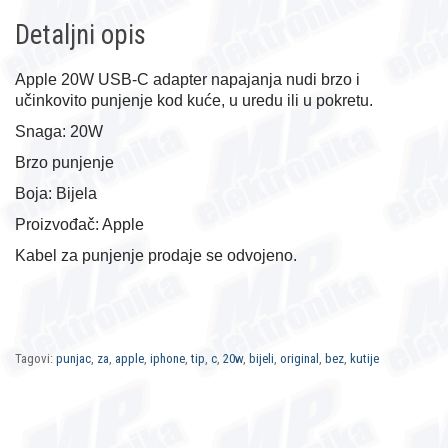
Detaljni opis
Apple 20W USB-C adapter napajanja nudi brzo i
učinkovito punjenje kod kuće, u uredu ili u pokretu.
Snaga: 20W
Brzo punjenje
Boja: Bijela
Proizvođač: Apple
Kabel za punjenje prodaje se odvojeno.
Tagovi:
punjac
,
za
,
apple
,
iphone
,
tip
,
c
,
20w
,
bijeli
,
original
,
bez
,
kutije