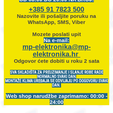
+385 91 7823 500
Nazovite ili pošaljite poruku na
WhatsApp, SMS, Viber
Mozete
poslati upit
Na e-mail:
mp-elektronika@mp-
elektronika.hr
Odgovor ćete dobiti u roku 2 sata
SVA SKLADIŠTA ZA PREUZIMANJE I SLANJE ROBE RADE
NORMALNO SVAKI DAN.
MONTAŽE KLIMA UREĐAJA SE ODVIJAJU PO DOGOVORU SVAKI
DAN.
Web shop narudžbe zaprimamo: 00:00 -
24:00