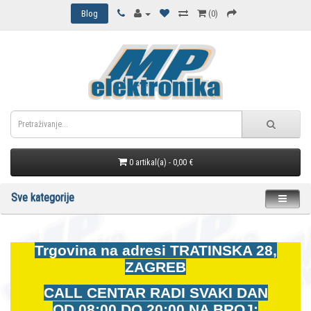
Blog
(0)
0 artikal(a) - 0,00 €
Sve kategorije
Trgovina na adresi
TRATINSKA 28,
ZAGREB
CALL CENTAR RADI SVAKI DAN
OD
08:00 DO 20:00 NA BROJ: