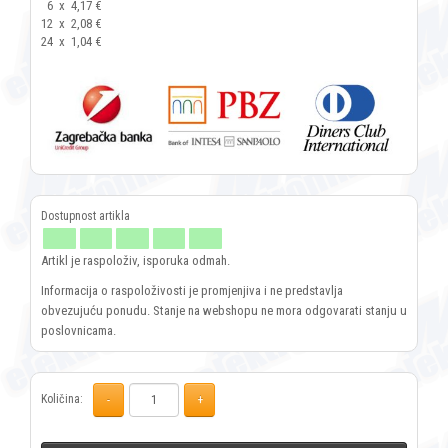
6
x
4,17 €
12
x
2,08 €
24
x
1,04 €
Artikl je raspoloživ, isporuka odmah.
Informacija o raspoloživosti je promjenjiva i ne predstavlja
obvezujuću ponudu. Stanje na webshopu ne mora odgovarati stanju u
poslovnicama.
Količina: