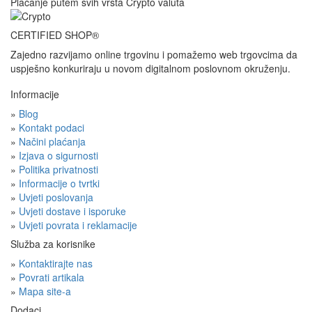
Plaćanje putem svih vrsta Crypto valuta
CERTIFIED SHOP®
Zajedno razvijamo online trgovinu i pomažemo web trgovcima da
uspješno konkuriraju u novom digitalnom poslovnom okruženju.
Informacije
»
Blog
»
Kontakt podaci
»
Načini plaćanja
»
Izjava o sigurnosti
»
Politika privatnosti
»
Informacije o tvrtki
»
Uvjeti poslovanja
»
Uvjeti dostave i isporuke
»
Uvjeti povrata i reklamacije
Služba za korisnike
»
Kontaktirajte nas
»
Povrati artikala
»
Mapa site-a
Dodaci