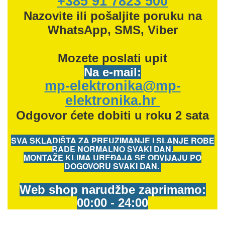
+385 91 7823 500
Nazovite ili pošaljite poruku na
WhatsApp, SMS, Viber
Mozete
poslati upit
Na e-mail:
mp-elektronika@mp-
elektronika.hr
Odgovor ćete dobiti u roku 2 sata
SVA SKLADIŠTA ZA PREUZIMANJE I SLANJE ROBE
RADE NORMALNO SVAKI DAN.
MONTAŽE KLIMA UREĐAJA SE ODVIJAJU PO
DOGOVORU SVAKI DAN.
Web shop narudžbe zaprimamo:
00:00 - 24:00