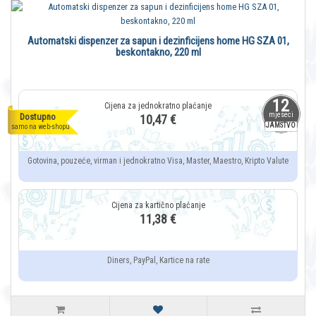
Automatski dispenzer za sapun i dezinficijens home HG SZA 01,
beskontakno, 220 ml
12
mjeseci
Dostupno
10,47 €
JAMSTVO
samo na web-shopu
Gotovina, pouzeće, virman i jednokratno Visa, Master, Maestro, Kripto Valute
11,38 €
Diners, PayPal, Kartice na rate