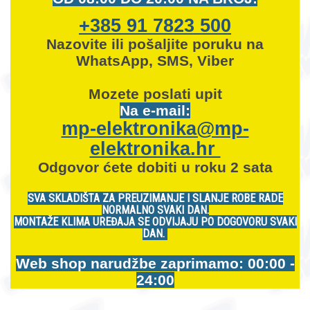
+385 91 7823 500
Nazovite ili pošaljite poruku na
WhatsApp, SMS, Viber
Mozete
poslati upit
Na e-mail:
mp-elektronika@mp-
elektronika.hr
Odgovor ćete dobiti u roku 2 sata
SVA SKLADIŠTA ZA PREUZIMANJE I SLANJE ROBE RADE
NORMALNO SVAKI DAN.
MONTAŽE KLIMA UREĐAJA SE ODVIJAJU PO DOGOVORU SVAKI
DAN.
Web shop narudžbe zaprimamo: 00:00 -
24:00