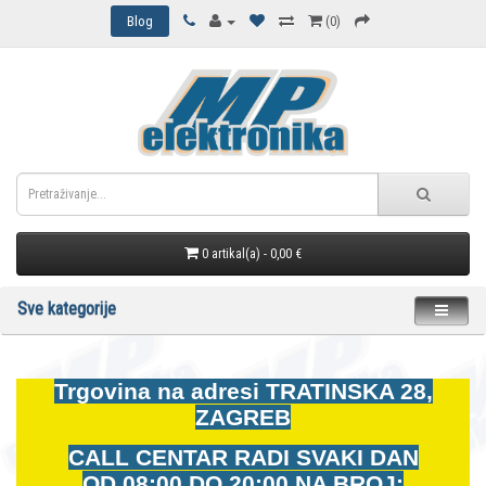
Blog
(0)
0 artikal(a) - 0,00 €
Sve kategorije
Trgovina na adresi
TRATINSKA 28,
ZAGREB
CALL CENTAR RADI SVAKI DAN
OD
08:00 DO 20:00 NA BROJ: