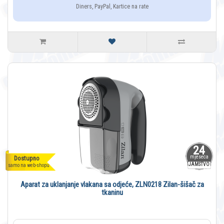
Diners, PayPal, Kartice na rate
24
mjeseca
Dostupno
JAMSTVO
samo na web-shopu
Aparat za uklanjanje vlakana sa odjeće, ZLN0218 Zilan-šišač za
tkaninu