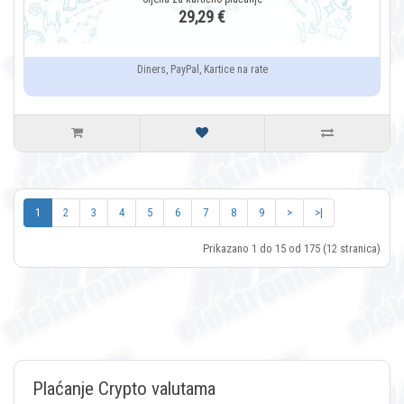
29,29 €
Diners, PayPal, Kartice na rate
1
2
3
4
5
6
7
8
9
>
>|
Prikazano 1 do 15 od 175 (12 stranica)
Plaćanje Crypto valutama