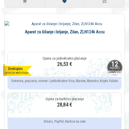
Aparat za šišanje i brijanje, Zilan, ZLN1246 Accu
12
26,53 €
mjeseci
Dostupno
JAMSTVO
samo na web-shopu
Gotovina, pouzeće, virman i jednokratno Visa, Master, Maestro, Kripto Valute
28,84 €
Diners, PayPal, Kartice na rate