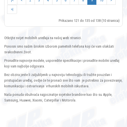
|<
<
2
3
4
5
6
7
8
9
10
>
>|
Prikazano 121 do 135 od 138 (10 stranica)
Otkrijte svijet mobilnih uređaja na našoj web stranici.
Ponosni smo našim širokim izborom pametnih telefona koji će vam olakšati
svakodnevni život.
Pronađite najnovije modele, usporedite specifikacije i pronađite mobilni uređaj
koji vam najbolje odgovara.
Bez obzira jeste li zaljubljenik u najnoviju tehnologiju ili tražite pouzdan i
pristupačan uređaj, ovdje će te pronaći sve što vam je potrebno za povezivanje,
komunikaciju i ostvarivanje vrhunskih mobilnih iskustava.
Naša ponuda obuhvaća najpoznatije svjetske brandove kao što su Apple,
Samsung, Huawei, Xiaomi, Caterpillar i Motorola.