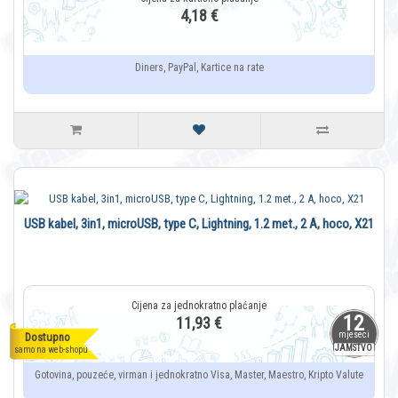
4,18 €
Diners, PayPal, Kartice na rate
USB kabel, 3in1, microUSB, type C, Lightning, 1.2 met., 2 A, hoco, X21
12
11,93 €
mjeseci
Dostupno
JAMSTVO
samo na web-shopu
Gotovina, pouzeće, virman i jednokratno Visa, Master, Maestro, Kripto Valute