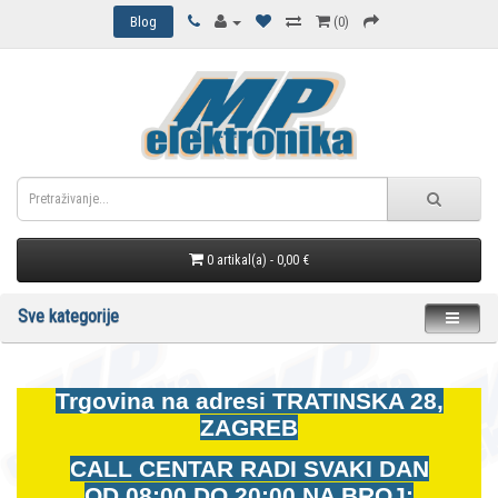
Blog
(0)
0 artikal(a) - 0,00 €
Sve kategorije
Trgovina na adresi
TRATINSKA 28,
ZAGREB
CALL CENTAR RADI SVAKI DAN
OD
08:00 DO 20:00 NA BROJ: