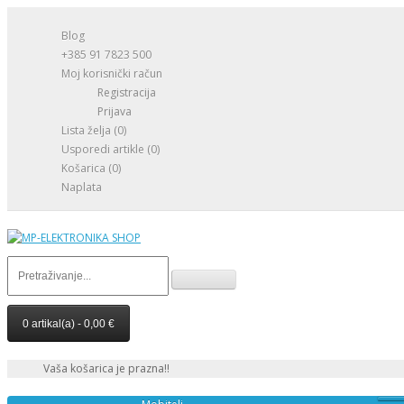
Blog
+385 91 7823 500
Moj korisnički račun
Registracija
Prijava
Lista želja (0)
Usporedi artikle (0)
Košarica
(0)
Naplata
0 artikal(a) - 0,00 €
Vaša košarica je prazna!!