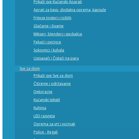
Prikaži sve Kućanski Aparati
Aprati za kavu, dodatna oprema, kapsule
Friteze tosteri i roštilji
Glačanje i šivanje
Mikseri, blenderi i sjeckalice
Pekaći i pećnice
Sokovnici i kuhala
Usisavači i Čistači na paru
Sve za dom
Prikaži sve Sve za dom
Čišćenje i održavanje
Dekoracije
Kućanski tekstil
Kuhinja
LED rasvjeta
Oprema za vrt i voćnjak
Police - Regali