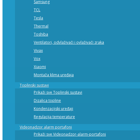
Samsung
TCL
Tesla
Thermal
Toshiba
Ventilatori, odvlaživači i ovlaživači zraka
Vivax
Vox
Xiaomi
Montaža klima uređaja
Toplinski sustavi
Prikaži sve Toplinski sustavi
Dizalica topline
Kondenzacijski uređaji
Regulacija temperature
Videonadzor alarm portafoni
Prikaži sve Videonadzor-alarm-portafoni