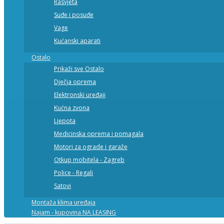
Rasvjeta
Suđe i posuđe
Vage
Kućanski aparati
Ostalo
Prikaži sve Ostalo
Dječja oprema
Elektronski uređaji
Kućna zvona
Ljepota
Medicinska oprema i pomagala
Motori za ograde i garaže
Otkup mobitela - Zagreb
Police - Regali
Satovi
Montaža klima uređaja
Najam - kupovina NA LEASING