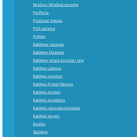
Mrežna i Wireless oprema
Periferija
Pojačivač signala
POS oprema
Printeri
Rabljena računala
Rabljene blagajne
Rabljene igraće konzole i igre
Rabljeni Laptopi
Rabljeni monitori
Rabljeni Printer/Skeneri
Rabljeni printeri
Rabljeni projektori
Rabljeni računalni kompleti
Rabljeni serveri
Routeri
Slušalice