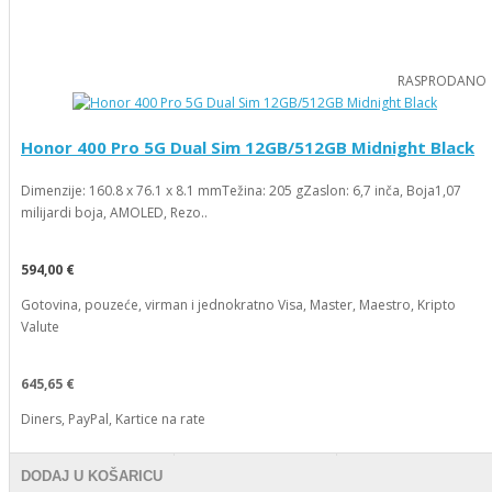
RASPRODANO
Honor 400 Pro 5G Dual Sim 12GB/512GB Midnight Black
Dimenzije: 160.8 x 76.1 x 8.1 mmTežina: 205 gZaslon: 6,7 inča, Boja1,07
milijardi boja, AMOLED, Rezo..
594,00 €
Gotovina, pouzeće, virman i jednokratno Visa, Master, Maestro, Kripto
Valute
645,65 €
Diners, PayPal, Kartice na rate
DODAJ U KOŠARICU