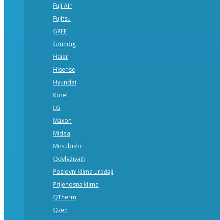
Fuji Air
Fujitsu
GREE
Grundig
Haier
Hisense
Hyundai
Korel
LG
Maxon
Midea
Mitsubishi
Odvlaživači
Poslovni klima uređaji
Prijenosna klima
QTherm
Qzen