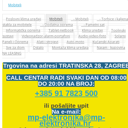
Mobiteli
Poslovni klima uređaji
Mobiteli
- Mobiteli
- Torbice i kaljena
stakla za mobitele
- Dodatna oprema
- Pametni sat
Informatička oprema
Tablet-netbook
Klima uređaji
Toplinski
sustavi
Videonadzor-alarm-portafoni
Audio-video-foto
Solarni
Paneli i Oprema
Alati i strojevi
Auto-moto
Kućanski Aparati
Sve za dom
Ostalo
Montaža klima uređaja
Najam - kupovina
NA LEASING
Trgovina na adresi
TRATINSKA 28, ZAGRE
CALL CENTAR RADI SVAKI DAN OD
08:00
DO 20:00 NA BROJ:
+385 91 7823 500
ili pošaljite upit
Na e-mail:
mp-elektronika@mp-
elektronika.hr