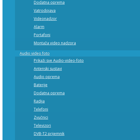
Dodatna oprema
Vatrodojava
Videonadzor
Alarm
Portafoni
Montaža video nadzora
Audio video foto
Prikaži sve Audio-video-foto
Antenski sustavi
Audio oprema
Baterije
Dodatna oprema
Radija
Telefoni
Zvučnici
Televizori
DVB-T2 prijemnik