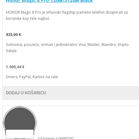
HONOR Magic 8 Pro je vrhunski flagship pametni telefon dizajniran za
korisnike koji žele najbol..
925,00 €
Gotovina, pouzeće, virman i jednokratno Visa, Master, Maestro, Kripto
Valute
1.005,44 €
Diners, PayPal, Kartice na rate
DODAJ U KOŠARICU
24
mjeseca
JAMSTVO