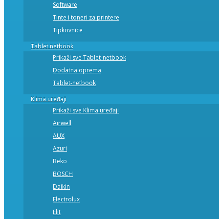
Software
Tinte i toneri za printere
Tipkovnice
Tablet netbook
Prikaži sve Tablet-netbook
Dodatna oprema
Tablet-netbook
Klima uređaji
Prikaži sve Klima uređaji
Airwell
AUX
Azuri
Beko
BOSCH
Daikin
Electrolux
Elit