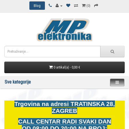
Blog
(0)
0 artikal(a) - 0,00 €
Sve kategorije
Trgovina na adresi
TRATINSKA 28,
ZAGREB
CALL CENTAR RADI SVAKI DAN
OD
08:00 DO 20:00 NA BROJ: