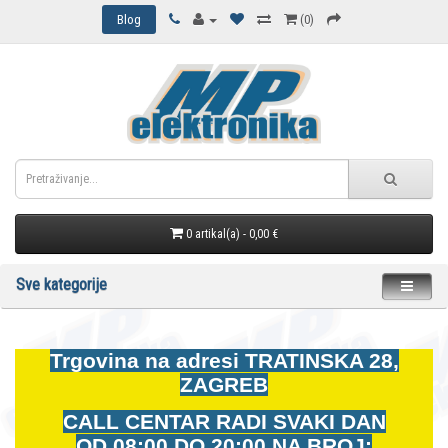
Blog
(0)
0 artikal(a) - 0,00 €
Sve kategorije
Trgovina na adresi
TRATINSKA 28,
ZAGREB
CALL CENTAR RADI SVAKI DAN
OD
08:00 DO 20:00 NA BROJ: