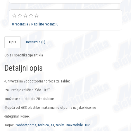
0 recenzija
/
Napišite recenziju
Opis
Recenzije (0)
Opis i specifikacije artikla
Detaljni opis
-Univerzalna vodootporna torbica za Tablet
-za uređaje veličine 7˝do 10,2˝
-može se koristiti do 20m dubine
-Kopča od ABS plastike, maksimalno otporna na jake kiseline
-Integriran konek
Tagovi:
vodootporna
,
torbica
,
za
,
tablet
,
maxmobile
,
102