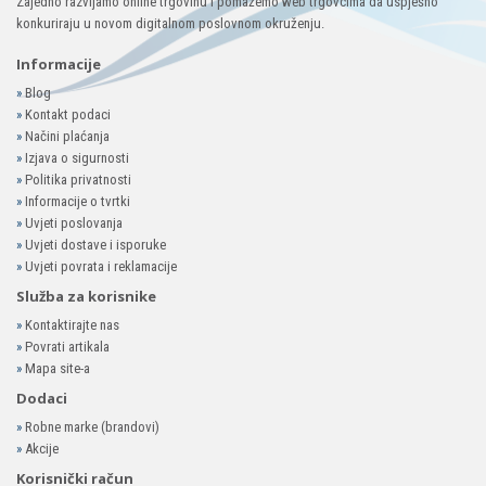
Zajedno razvijamo online trgovinu i pomažemo web trgovcima da uspješno
konkuriraju u novom digitalnom poslovnom okruženju.
Informacije
»
Blog
»
Kontakt podaci
»
Načini plaćanja
»
Izjava o sigurnosti
»
Politika privatnosti
»
Informacije o tvrtki
»
Uvjeti poslovanja
»
Uvjeti dostave i isporuke
»
Uvjeti povrata i reklamacije
Služba za korisnike
»
Kontaktirajte nas
»
Povrati artikala
»
Mapa site-a
Dodaci
»
Robne marke (brandovi)
»
Akcije
Korisnički račun