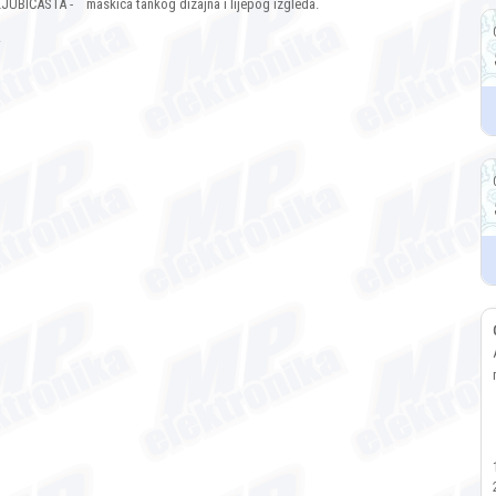
IČASTA - maskica tankog dizajna i lijepog izgleda.
.