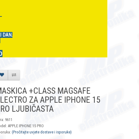
r
I DAN.
.
0
ASKICA +CLASS MAGSAFE
LECTRO ZA APPLE IPHONE 15
RO LJUBIČASTA
fra: 9611
del: APPLE IPHONE 15 PRO
poruka:
(Pročitajte uvjete dostave i isporuke)