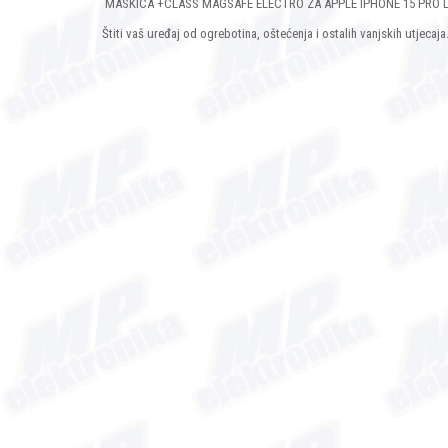
MASKICA +CLASS MAGSAFE ELECTRO ZA APPLE IPHONE 15 PRO LJUB
Štiti vaš uređaj od ogrebotina, oštećenja i ostalih vanjskih utjecaja