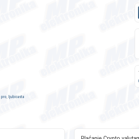
,
pro
,
ljubicasta
Plaćanje Crypto valuta