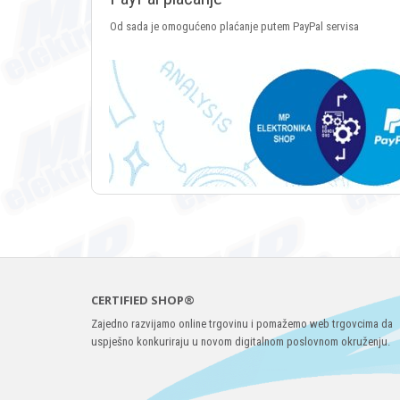
Od sada je omogućeno plaćanje putem PayPal servisa
CERTIFIED SHOP®
Zajedno razvijamo online trgovinu i pomažemo web trgovcima da
uspješno konkuriraju u novom digitalnom poslovnom okruženju.