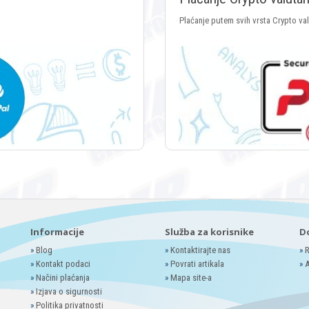
Plaćanje putem svih vrsta Crypto va
Informacije
Služba za korisnike
D
»
Blog
»
Kontaktirajte nas
»
R
»
Kontakt podaci
»
Povrati artikala
»
A
»
Načini plaćanja
»
Mapa site-a
»
Izjava o sigurnosti
»
Politika privatnosti