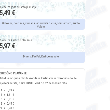
5,49 €
Gotovina, pouzeće, virman i jednokratno Visa, Mastercard, Kripto
Valute
5,97 €
Diners, PayPal, Kartice na rate
OBROČNO PLAĆANJE:
Artikl je moguće platiti kreditnim karticama u obrocima do 24
mjesečnih rata, osim
ERSTE Visa
do 12 mjesečnih rata.
1
x
5,49 €
3
x
1,81 €
6
x
0,91 €
12
x
0,45 €
24
x
0,23 €