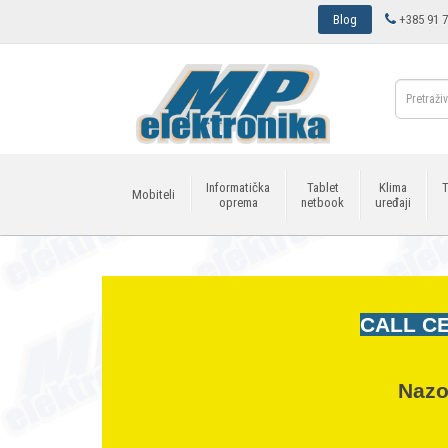
Blog
+385 91 7
Informatička
Tablet
Klima
T
Mobiteli
oprema
netbook
uređaji
CALL CE
Nazo