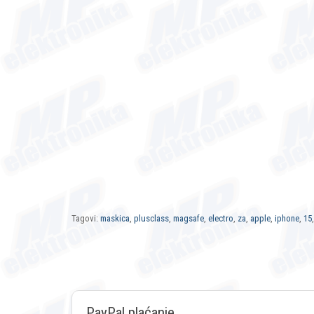
Tagovi:
maskica
,
plusclass
,
magsafe
,
electro
,
za
,
apple
,
iphone
,
15
PayPal plaćanje