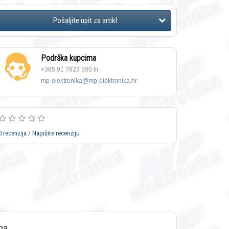
Podrška kupcima
+385 91 7823 500 ili
mp-elektronika@mp-elektronika.hr
0 recenzija
/
Napišite recenziju
ma