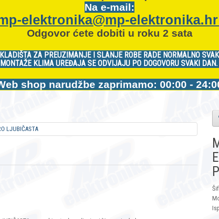
Na e-mail:
mp-elektronika@mp-elektronika.h
Odgovor ćete dobiti u roku 2 sata
KLADIŠTA ZA PREUZIMANJE I SLANJE ROBE RADE NORMALNO SVAK
MONTAŽE KLIMA UREĐAJA SE ODVIJAJU PO DOGOVORU SVAKI DAN
Web shop narudžbe zaprimamo: 00:00 - 24:0
M
E
P
Ši
Mo
Is