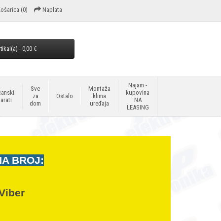
ošarica
(0)
Naplata
tikal(a) - 0,00 €
Najam -
Sve
Montaža
anski
kupovina
za
Ostalo
klima
arati
NA
dom
uređaja
LEASING
NA BROJ:
Viber