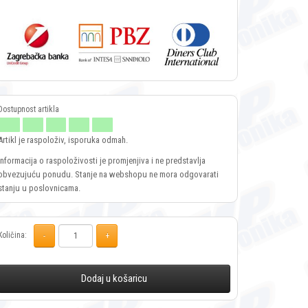
Artikl je raspoloživ, isporuka odmah.
Informacija o raspoloživosti je promjenjiva i ne predstavlja
obvezujuću ponudu. Stanje na webshopu ne mora odgovarati
stanju u poslovnicama.
Količina:
Dodaj u košaricu