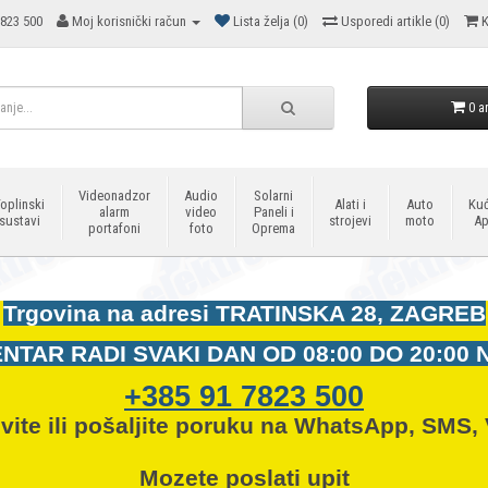
823 500
Moj korisnički račun
Lista želja (0)
Usporedi artikle (0)
K
0 ar
Videonadzor
Audio
Solarni
oplinski
Alati i
Auto
Kuć
alarm
video
Paneli i
sustavi
strojevi
moto
Ap
portafoni
foto
Oprema
Trgovina na adresi
TRATINSKA 28, ZAGREB
NTAR RADI SVAKI DAN OD
08:00 DO 20:00 
+385 91 7823 500
vite ili pošaljite poruku na WhatsApp, SMS, 
Mozete
poslati upit