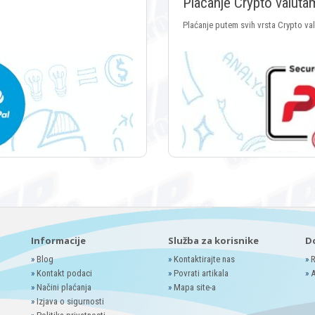
Plaćanje Crypto valuta
Plaćanje putem svih vrsta Crypto va
Informacije
Služba za korisnike
D
»
Blog
»
Kontaktirajte nas
»
R
»
Kontakt podaci
»
Povrati artikala
»
A
»
Načini plaćanja
»
Mapa site-a
»
Izjava o sigurnosti