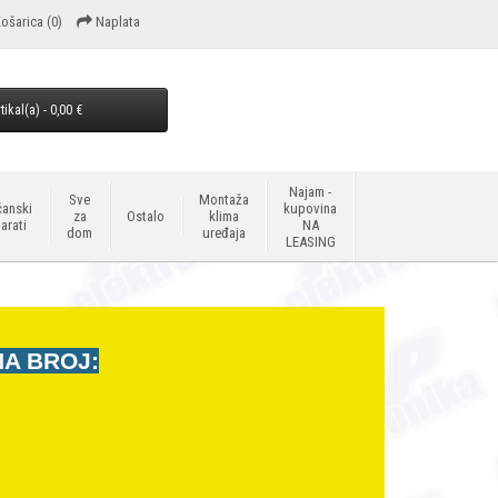
ošarica
(0)
Naplata
tikal(a) - 0,00 €
Najam -
Sve
Montaža
anski
kupovina
za
Ostalo
klima
arati
NA
dom
uređaja
LEASING
NA BROJ: