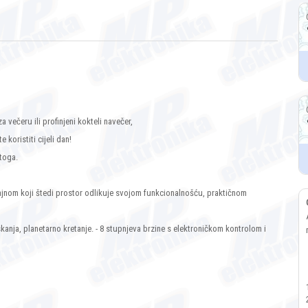
 večeru ili profinjeni kokteli navečer,
koristiti cijeli dan!
 toga.
nom koji štedi prostor odlikuje svojom funkcionalnošću, praktičnom
nja, planetarno kretanje. - 8 stupnjeva brzine s elektroničkom kontrolom i