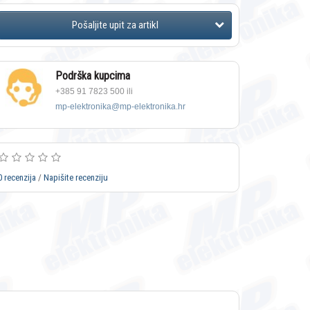
Podrška kupcima
+385 91 7823 500 ili
mp-elektronika@mp-elektronika.hr
0 recenzija
/
Napišite recenziju