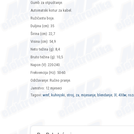
Gumb za otpuštanje.
Automatski kotur za kabel.
Ružičasta boja.
Duljina (cm): 35
Širina (cm): 22,7
Visina (cm): 54,9
Neto težina (g): 8,4.
Bruto težina (g): 10,5
Napon (V): 220-240.
Frekvencija (Hz): 50-60.
Održavanje: Ručno pranje.
Jamstvo: 12 mjeseci
Tagovi:
wmf
,
kuhinjski
,
stroj
,
za
,
mijesanje
,
blendanje
,
3l
,
430w
,
roz