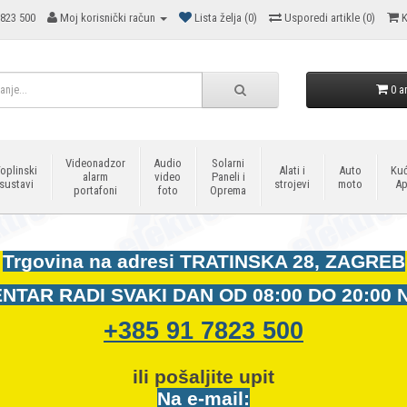
823 500
Moj korisnički račun
Lista želja (0)
Usporedi artikle (0)
K
0 ar
Videonadzor
Audio
Solarni
oplinski
Alati i
Auto
Kuć
alarm
video
Paneli i
sustavi
strojevi
moto
Ap
portafoni
foto
Oprema
Trgovina na adresi
TRATINSKA 28, ZAGREB
NTAR RADI SVAKI DAN OD
08:00 DO 20:00 
+385 91 7823 500
ili pošaljite upit
Na e-mail: