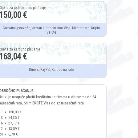
150,00 €
Gotovina, pouzeće, virman i jednokratno Visa, Mastercard, Kripto
Valute
163,04 €
Diners, PayPal, Kartice na rate
OBROČNO PLAĆANJE:
Artikl je moguće platiti kreditnim karticama u obrocima do 24
mjesečnih rata, osim
ERSTE Visa
do 12 mjesečnih rata.
1
x
150,00 €
3
x
54,35 €
6
x
27,17 €
12
x
13,59 €
24
x
6,79 €