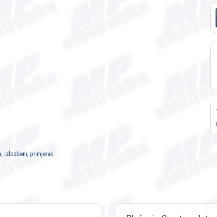
a
,
izlozbeni
,
primjerak