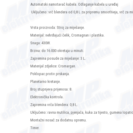
Automatski namotavač kabela. Odlaganje kabela u uređaj
Uključeno: vrč blendera od 0,8 L za pripremu smoothieja, vrč za mij
Vrsta proizvoda: Stroj za miješanje.
Materijal: nehrđajući čelik, Cromagnan i plastika.
Snaga: 430W.
Brzina: do 16.000 okretaja u minuti.
Zapremina posude za miješanje: 3 L.
Materijal zdjelice: Cromargan.
Poklopac protiv prskanja.
Planetarno kretanje.
Broj stupnjeva prijenosa: 8.
Elektronička kontrola.
Zapremina vrča blendera: 0,8 L.
Uključeno: ravna mutilica, pjenjača, kuka za tijesto, gumena lopatic
Montažni nosač za dodatnu opremu.
Timer.