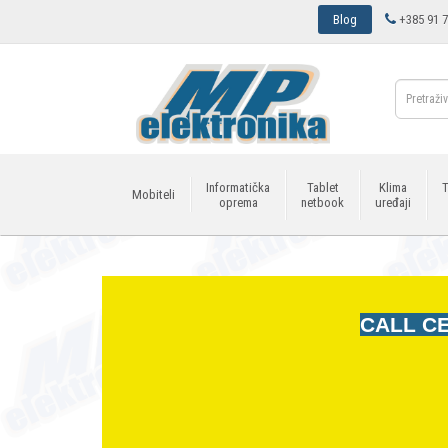
Blog
+385 91 7
Informatička
Tablet
Klima
T
Mobiteli
oprema
netbook
uređaji
CALL CE