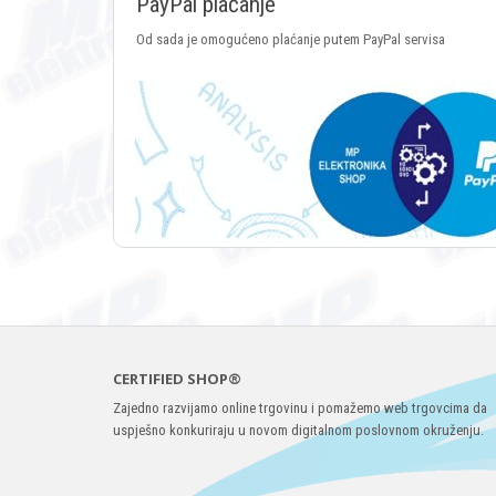
PayPal plaćanje
Od sada je omogućeno plaćanje putem PayPal servisa
CERTIFIED SHOP®
Zajedno razvijamo online trgovinu i pomažemo web trgovcima da
uspješno konkuriraju u novom digitalnom poslovnom okruženju.