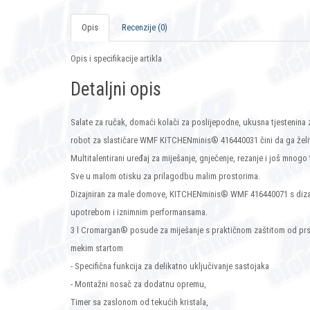
Opis
Recenzije (0)
Opis i specifikacije artikla
Detaljni opis
Salate za ručak, domaći kolači za poslijepodne, ukusna tjestenina za
robot za slastičare WMF KITCHENminis® 416440031 čini da ga želite 
Multitalentirani uređaj za miješanje, gnječenje, rezanje i još mnogo
Sve u malom otisku za prilagodbu malim prostorima.
Dizajniran za male domove, KITCHENminis® WMF 416440071 s dizaj
upotrebom i iznimnim performansama.
3 l Cromargan® posude za miješanje s praktičnom zaštitom od prska
mekim startom
- Specifična funkcija za delikatno uključivanje sastojaka
- Montažni nosač za dodatnu opremu,
Timer sa zaslonom od tekućih kristala,