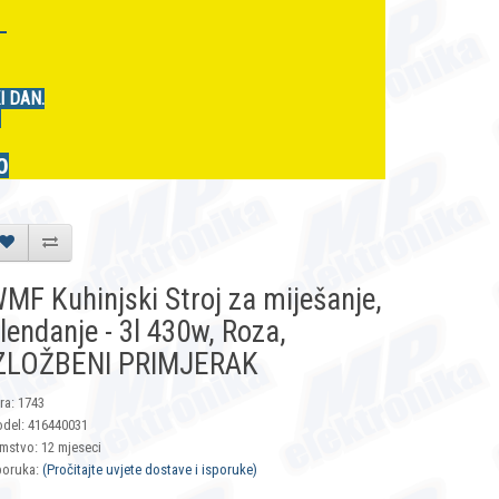
r
I DAN.
.
0
MF Kuhinjski Stroj za miješanje,
lendanje - 3l 430w, Roza,
ZLOŽBENI PRIMJERAK
fra: 1743
del: 416440031
mstvo: 12 mjeseci
poruka:
(Pročitajte uvjete dostave i isporuke)