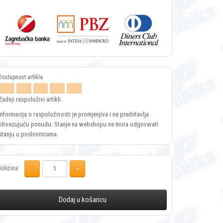
Zadnji raspoloživi artikli.
Informacija o raspoloživosti je promjenjiva i ne predstavlja
obvezujuću ponudu. Stanje na webshopu ne mora odgovarati
stanju u poslovnicama.
Količina:
Dodaj u košaricu