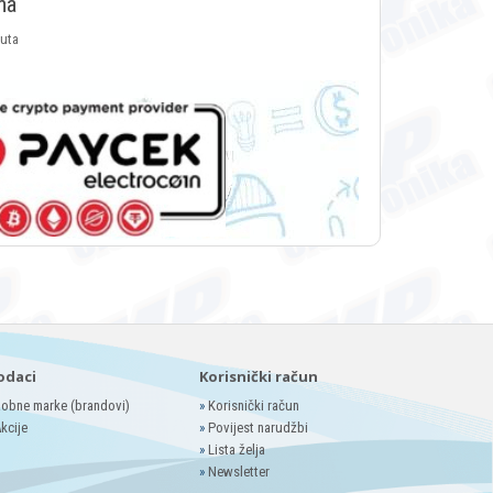
ma
luta
odaci
Korisnički račun
obne marke (brandovi)
»
Korisnički račun
kcije
»
Povijest narudžbi
»
Lista želja
»
Newsletter