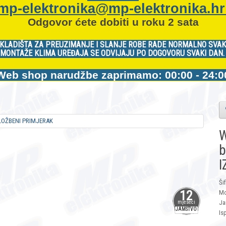
mp-elektronika@mp-elektronika.h
Odgovor ćete dobiti u roku 2 sata
KLADIŠTA ZA PREUZIMANJE I SLANJE ROBE RADE NORMALNO SVAK
MONTAŽE KLIMA UREĐAJA SE ODVIJAJU PO DOGOVORU SVAKI DAN
Web shop narudžbe zaprimamo: 00:00 - 24:0
W
b
I
Ši
12
Mo
Ja
mjeseci
JAMSTVO
Is