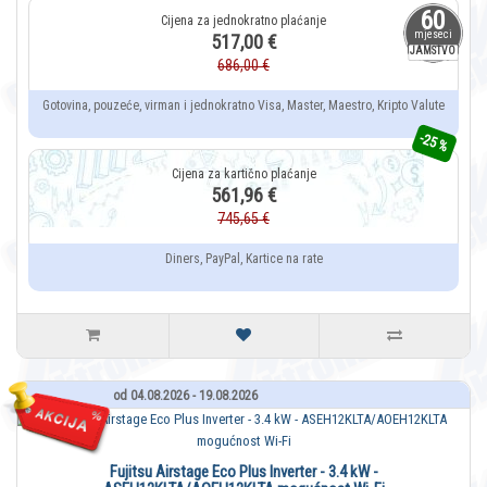
60
mjeseci
517,00 €
JAMSTVO
686,00 €
Gotovina, pouzeće, virman i jednokratno Visa, Master, Maestro, Kripto Valute
-25 %
561,96 €
745,65 €
Diners, PayPal, Kartice na rate
od 04.08.2026 - 19.08.2026
Fujitsu Airstage Eco Plus Inverter - 3.4 kW -