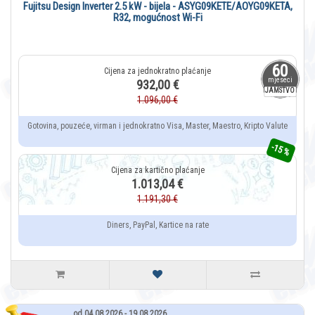
Fujitsu Design Inverter 2.5 kW - bijela - ASYG09KETE/AOYG09KETA,
R32, mogućnost Wi-Fi
60
mjeseci
932,00 €
JAMSTVO
1.096,00 €
Gotovina, pouzeće, virman i jednokratno Visa, Master, Maestro, Kripto Valute
-15 %
1.013,04 €
1.191,30 €
Diners, PayPal, Kartice na rate
od 04.08.2026 - 19.08.2026