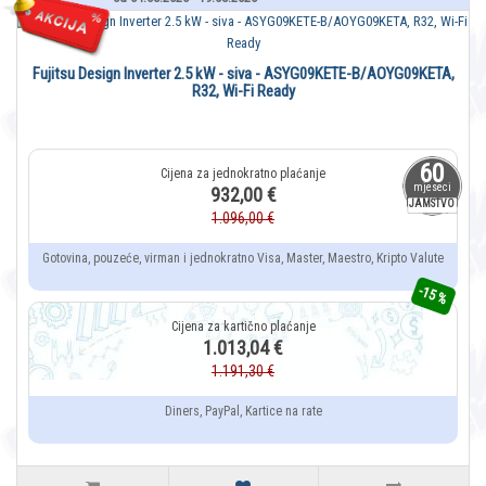
Fujitsu Design Inverter 2.5 kW - siva - ASYG09KETE-B/AOYG09KETA,
R32, Wi-Fi Ready
60
mjeseci
932,00 €
JAMSTVO
1.096,00 €
Gotovina, pouzeće, virman i jednokratno Visa, Master, Maestro, Kripto Valute
-15 %
1.013,04 €
1.191,30 €
Diners, PayPal, Kartice na rate