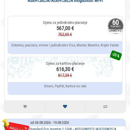
ASEH12KLTA/AOEH12KLTA mogućnost Wi-Fi
60
mjeseci
567,00 €
JAMSTVO
752,00 €
Gotovina, pouzeće, virman i jednokratno Visa, Master, Maestro, Kripto Valute
-25 %
616,30 €
817,39 €
Diners, PayPal, Kartice na rate
od 04.08.2026 - 19.08.2026