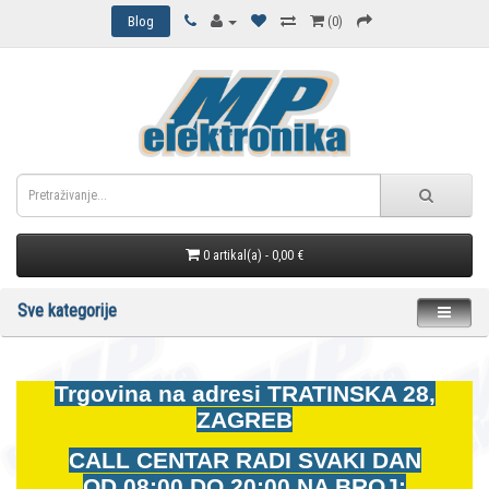
Blog
(0)
0 artikal(a) - 0,00 €
Sve kategorije
Trgovina na adresi
TRATINSKA 28,
ZAGREB
CALL CENTAR RADI SVAKI DAN
OD
08:00 DO 20:00 NA BROJ: