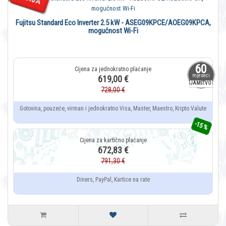
Fujitsu Standard Eco Inverter 2.5 kW - ASEG09KPCE/AOEG09KPCA,
mogućnost Wi-Fi
60
mjeseci
619,00 €
JAMSTVO
728,00 €
Gotovina, pouzeće, virman i jednokratno Visa, Master, Maestro, Kripto Valute
-15 %
672,83 €
791,30 €
Diners, PayPal, Kartice na rate