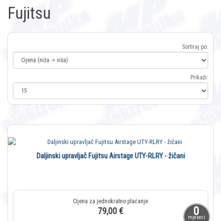
Fujitsu
Sortiraj po:
Prikaži:
Daljinski upravljač Fujitsu Airstage UTY-RLRY - žičani
0
79,00 €
mjeseci