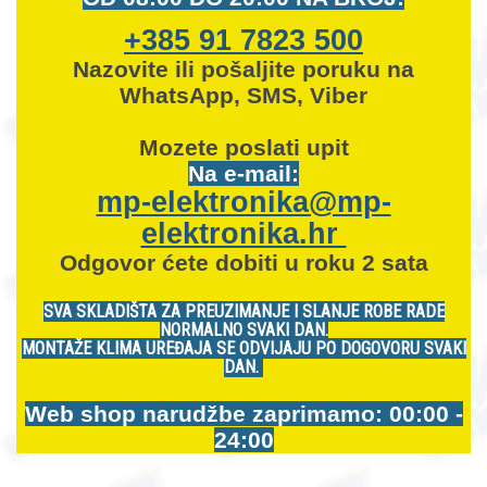
+385 91 7823 500
Nazovite ili pošaljite poruku na
WhatsApp, SMS, Viber
Mozete
poslati upit
Na e-mail:
mp-elektronika@mp-
elektronika.hr
Odgovor ćete dobiti u roku 2 sata
SVA SKLADIŠTA ZA PREUZIMANJE I SLANJE ROBE RADE
NORMALNO SVAKI DAN.
MONTAŽE KLIMA UREĐAJA SE ODVIJAJU PO DOGOVORU SVAKI
DAN.
Web shop narudžbe zaprimamo: 00:00 -
24:00