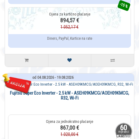
-15 %
894,57 €
1.052,17 €
Diners, PayPal, Kartice na rate
od 04.08.2026 - 19.08.2026
Fujitsu Super Eco Inverter - 2.5 kW - ASEH09KMCG/AOEH09KMCG,
R32, Wi-Fi
60
867,00 €
mjeseci
1.020,00 €
JAMSTVO