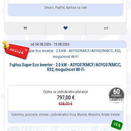
Diners, PayPal, Kartice na rate
od 04.08.2026 - 19.08.2026
Fujitsu Super Eco Inverter - 2.0 kW - ASYG07KMCF/AOYG07KMCC,
R32, mogućnost Wi-Fi
60
mjeseci
797,00 €
JAMSTVO
938,00 €
Gotovina, pouzeće, virman i jednokratno Visa, Master, Maestro, Kripto Valute
-15 %