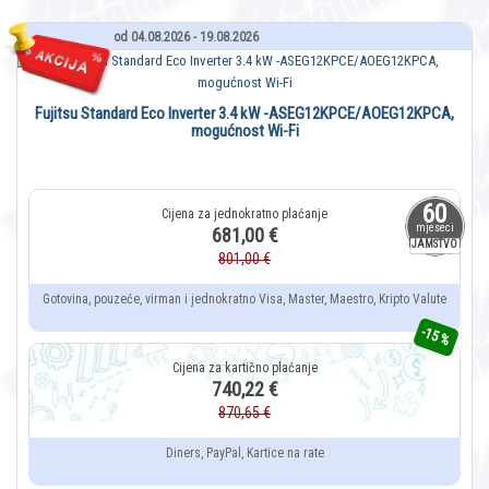
od 04.08.2026 - 19.08.2026
Fujitsu Standard Eco Inverter 3.4 kW -ASEG12KPCE/AOEG12KPCA,
mogućnost Wi-Fi
60
mjeseci
681,00 €
JAMSTVO
801,00 €
Gotovina, pouzeće, virman i jednokratno Visa, Master, Maestro, Kripto Valute
-15 %
740,22 €
870,65 €
Diners, PayPal, Kartice na rate