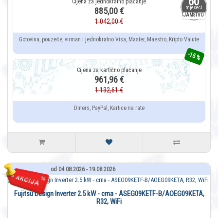
60
mjeseci
885,00 €
JAMSTVO
1.042,00 €
Gotovina, pouzeće, virman i jednokratno Visa, Master, Maestro, Kripto Valute
-15 %
961,96 €
1.132,61 €
Diners, PayPal, Kartice na rate
od 04.08.2026 - 19.08.2026
Fujitsu Design Inverter 2.5 kW - crna - ASEG09KETF-B/AOEG09KETA,
R32, WiFi