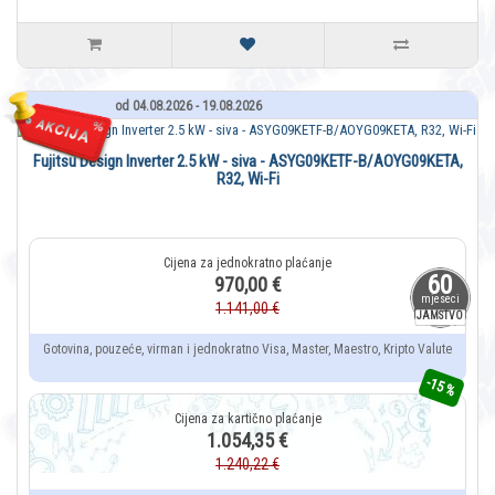
od 04.08.2026 - 19.08.2026
Fujitsu Design Inverter 2.5 kW - siva - ASYG09KETF-B/AOYG09KETA,
R32, Wi-Fi
60
970,00 €
mjeseci
1.141,00 €
JAMSTVO
Gotovina, pouzeće, virman i jednokratno Visa, Master, Maestro, Kripto Valute
-15 %
1.054,35 €
1.240,22 €