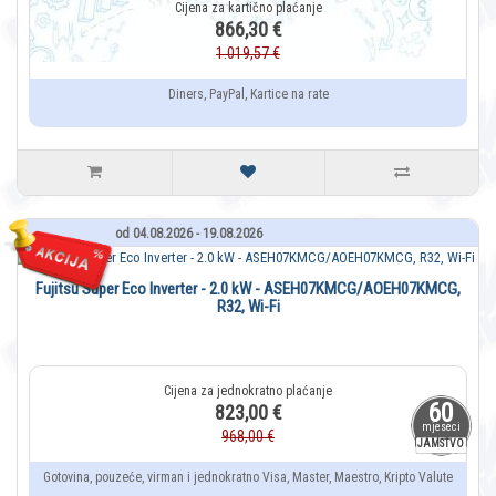
866,30 €
1.019,57 €
Diners, PayPal, Kartice na rate
od 04.08.2026 - 19.08.2026
Fujitsu Super Eco Inverter - 2.0 kW - ASEH07KMCG/AOEH07KMCG,
R32, Wi-Fi
60
823,00 €
mjeseci
968,00 €
JAMSTVO
Gotovina, pouzeće, virman i jednokratno Visa, Master, Maestro, Kripto Valute