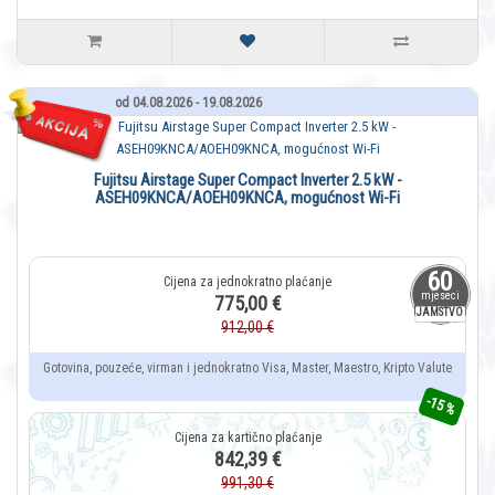
od 04.08.2026 - 19.08.2026
Fujitsu Airstage Super Compact Inverter 2.5 kW -
ASEH09KNCA/AOEH09KNCA, mogućnost Wi-Fi
60
mjeseci
775,00 €
JAMSTVO
912,00 €
Gotovina, pouzeće, virman i jednokratno Visa, Master, Maestro, Kripto Valute
-15 %
842,39 €
991,30 €