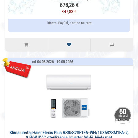
678,26 €
847,83 €
Diners, PayPal, Kartice na rate
od 04.08.2026 - 19.08.2026
60
mjeseci
JAMSTVO
Klima uređaj Haier Flexis Plus AS35S2SF1FA-WH/1U35S2SM1FA-2,
3,5kW UV C sterilizacija, Inverter, Wi-Fi, bijela mat