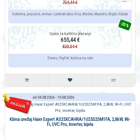
754,44 €
Gotovina, pouzeće, virman i jednokratno Visa, Master, Maestro, Kripto Valute
-20 %
655,44 €
820,04 €
Diners, PayPal, Kartice na rate
od 04.08.2026 - 19.08.2026
Klima uređaj Haier Expert AS25XCAHRA/1U25S2SM1FA, 2,8kW, Wi-
Fi, UVC Pro, Inverter, bijela