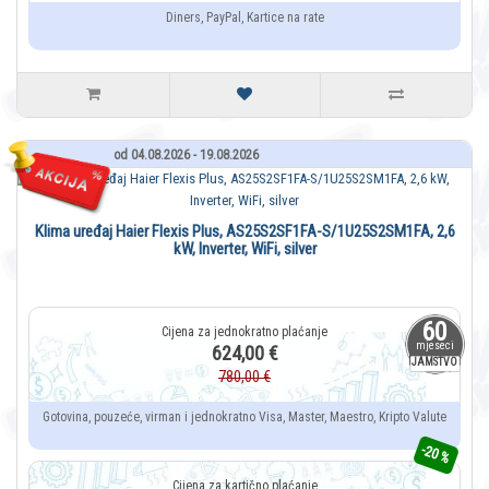
Diners, PayPal, Kartice na rate
od 04.08.2026 - 19.08.2026
Klima uređaj Haier Flexis Plus, AS25S2SF1FA-S/1U25S2SM1FA, 2,6
kW, Inverter, WiFi, silver
60
mjeseci
624,00 €
JAMSTVO
780,00 €
Gotovina, pouzeće, virman i jednokratno Visa, Master, Maestro, Kripto Valute
-20 %