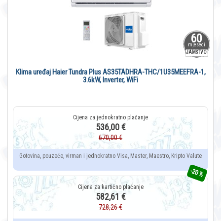
60
mjeseci
JAMSTVO
Klima uređaj Haier Tundra Plus AS35TADHRA-THC/1U35MEEFRA-1,
3.6kW, Inverter, WiFi
536,00 €
670,00 €
Gotovina, pouzeće, virman i jednokratno Visa, Master, Maestro, Kripto Valute
-20 %
582,61 €
728,26 €