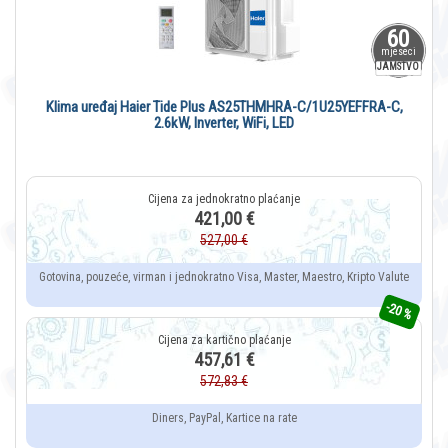
60
mjeseci
JAMSTVO
Klima uređaj Haier Tide Plus AS25THMHRA-C/1U25YEFFRA-C,
2.6kW, Inverter, WiFi, LED
421,00 €
527,00 €
Gotovina, pouzeće, virman i jednokratno Visa, Master, Maestro, Kripto Valute
-20 %
457,61 €
572,83 €
Diners, PayPal, Kartice na rate