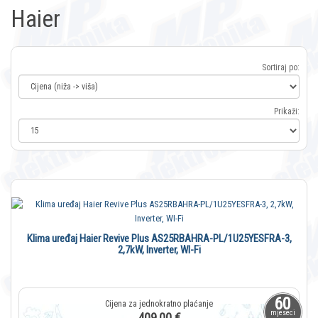
Haier
Sortiraj po:
Prikaži:
Klima uređaj Haier Revive Plus AS25RBAHRA-PL/1U25YESFRA-3,
2,7kW, Inverter, WI-Fi
60
mjeseci
409,00 €