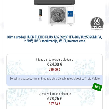
60
mjeseci
JAMSTVO
Klima uređaj HAIER FLEXIS PLUS AS25S2SF1FA-BH/1U25S2SM1FA,
2.6kW, UV C sterilizacija, WI-FI, Inverter, crna
624,00 €
780,00 €
Gotovina, pouzeće, virman i jednokratno Visa, Master, Maestro, Kripto Valute
-20 %
678,26 €
847,83 €