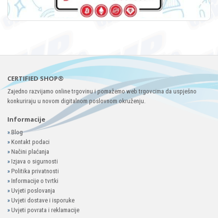
CERTIFIED SHOP®
Zajedno razvijamo online trgovinu i pomažemo web trgovcima da uspješno
konkuriraju u novom digitalnom poslovnom okruženju.
Informacije
»
Blog
»
Kontakt podaci
»
Načini plaćanja
»
Izjava o sigurnosti
»
Politika privatnosti
»
Informacije o tvrtki
»
Uvjeti poslovanja
»
Uvjeti dostave i isporuke
»
Uvjeti povrata i reklamacije