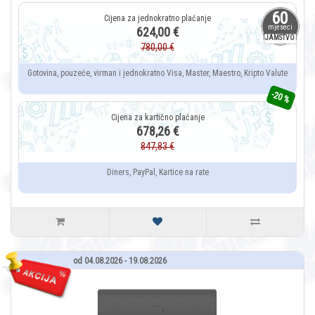
60
mjeseci
624,00 €
JAMSTVO
780,00 €
Gotovina, pouzeće, virman i jednokratno Visa, Master, Maestro, Kripto Valute
-20 %
678,26 €
847,83 €
Diners, PayPal, Kartice na rate
od 04.08.2026 - 19.08.2026