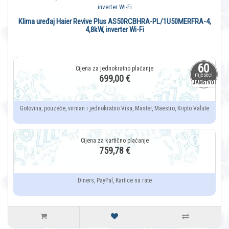
Klima uređaj Haier Revive Plus AS50RCBHRA-PL/1U50MERFRA-4,
4,8kW, inverter Wi-Fi
60
mjeseci
699,00 €
JAMSTVO
Gotovina, pouzeće, virman i jednokratno Visa, Master, Maestro, Kripto Valute
759,78 €
Diners, PayPal, Kartice na rate