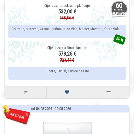
60
mjeseci
532,00 €
JAMSTVO
665,56 €
Gotovina, pouzeće, virman i jednokratno Visa, Master, Maestro, Kripto Valute
-20 %
578,26 €
723,44 €
Diners, PayPal, Kartice na rate
od 04.08.2026 - 19.08.2026