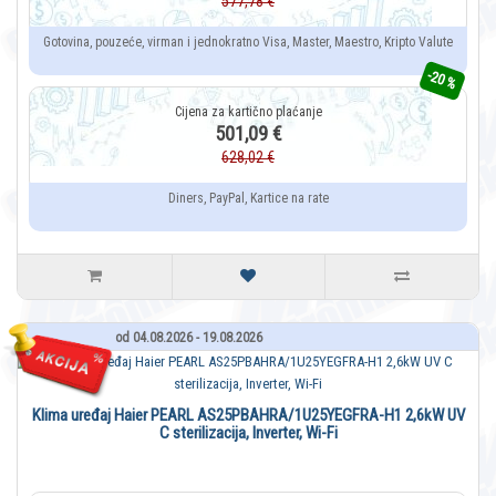
577,78 €
Gotovina, pouzeće, virman i jednokratno Visa, Master, Maestro, Kripto Valute
-20 %
501,09 €
628,02 €
Diners, PayPal, Kartice na rate
od 04.08.2026 - 19.08.2026
Klima uređaj Haier PEARL AS25PBAHRA/1U25YEGFRA-H1 2,6kW UV
C sterilizacija, Inverter, Wi-Fi