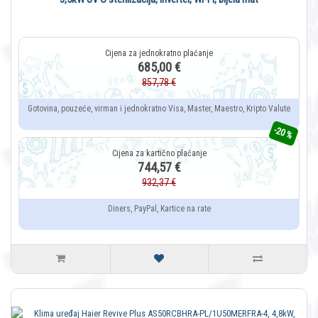
685,00 €
857,78 €
Gotovina, pouzeće, virman i jednokratno Visa, Master, Maestro, Kripto Valute
-20 %
744,57 €
932,37 €
Diners, PayPal, Kartice na rate