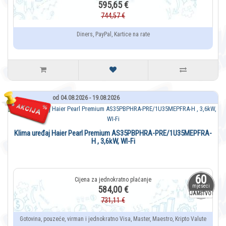
595,65 €
744,57 €
Diners, PayPal, Kartice na rate
od 04.08.2026 - 19.08.2026
Klima uređaj Haier Pearl Premium AS35PBPHRA-PRE/1U35MEPFRA-
H , 3,6kW, WI-Fi
60
mjeseci
584,00 €
JAMSTVO
731,11 €
Gotovina, pouzeće, virman i jednokratno Visa, Master, Maestro, Kripto Valute