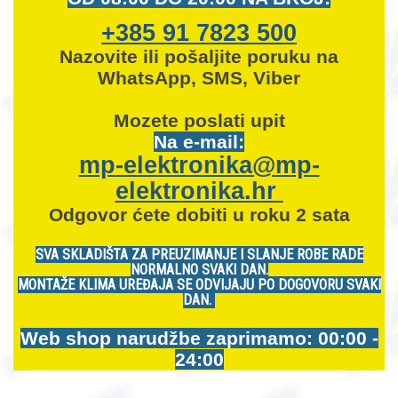
+385 91 7823 500
Nazovite ili pošaljite poruku na
WhatsApp, SMS, Viber
Mozete
poslati upit
Na e-mail:
mp-elektronika@mp-
elektronika.hr
Odgovor ćete dobiti u roku 2 sata
SVA SKLADIŠTA ZA PREUZIMANJE I SLANJE ROBE RADE
NORMALNO SVAKI DAN.
MONTAŽE KLIMA UREĐAJA SE ODVIJAJU PO DOGOVORU SVAKI
DAN.
Web shop narudžbe zaprimamo: 00:00 -
24:00