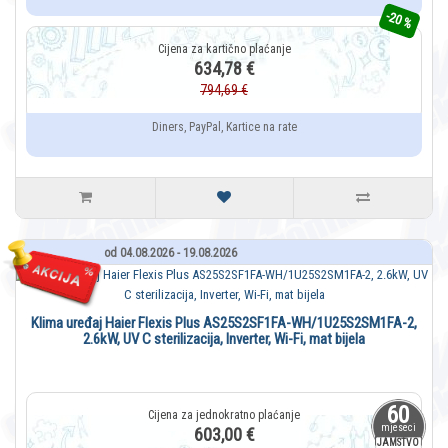
-20 %
634,78 €
794,69 €
Diners, PayPal, Kartice na rate
od 04.08.2026 - 19.08.2026
Klima uređaj Haier Flexis Plus AS25S2SF1FA-WH/1U25S2SM1FA-2,
2.6kW, UV C sterilizacija, Inverter, Wi-Fi, mat bijela
60
mjeseci
603,00 €
JAMSTVO