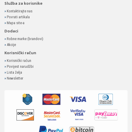
Služba za korisnike
»
Kontaktirajte nas
»
Povrati artikala
»
Mapa site-a
Dodaci
»
Robne marke (brandovi)
»
Akcije
Korisnički račun
»
Korisnički račun
»
Povijest narudžbi
»
Lista želja
»
Newsletter