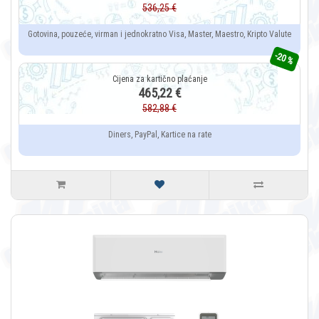
536,25 €
Gotovina, pouzeće, virman i jednokratno Visa, Master, Maestro, Kripto Valute
-20 %
465,22 €
582,88 €
Diners, PayPal, Kartice na rate