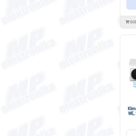
DO
Klim
WE, 