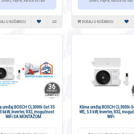
Diners, PayPal, Kartice na rate
Diners, PayPal, Kartice na rate
DAJ U KOŠARICU
DODAJ U KOŠARICU
36
mjeseci
JAMSTVO
a uređaj BOSCH CL3000i-Set 35
Klima uređaj BOSCH CL3000i-S
3.6kW, Inverter, R32, mogućnost
WE, 5.3 kW, Inverter, R32, mogu
WiFi SA MONTAŽOM
WiFi