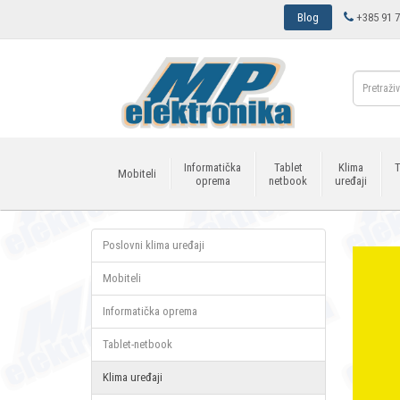
Blog
+385 91 7
Informatička
Tablet
Klima
T
Mobiteli
oprema
netbook
uređaji
Poslovni klima uređaji
Mobiteli
Informatička oprema
Tablet-netbook
Klima uređaji