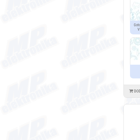
Got
V
DO