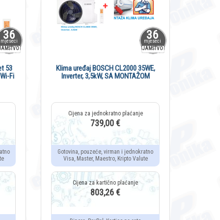
36
36
mjeseci
mjeseci
JAMSTVO
JAMSTVO
t 53
Klima uređaj BOSCH CL2000 35WE,
 Wi-Fi
Inverter, 3,5kW, SA MONTAŽOM
739,00 €
atno
Gotovina, pouzeće, virman i jednokratno
te
Visa, Master, Maestro, Kripto Valute
803,26 €