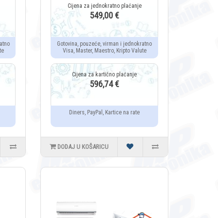
549,00 €
atno
Gotovina, pouzeće, virman i jednokratno
te
Visa, Master, Maestro, Kripto Valute
596,74 €
Diners, PayPal, Kartice na rate
DODAJ U KOŠARICU