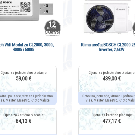
12
mjeseci
JAMSTVO
h Wifi Modul za CL2000, 3000i,
Klima uređaj BOSCH CL2000 2
4000i i 5000i
Inverter, 2,6kW
59,00 €
439,00 €
ovina, pouzeće, virman i jednokratno
Gotovina, pouzeće, virman i jednokr
isa, Master, Maestro, Kripto Valute
Visa, Master, Maestro, Kripto Valu
64,13 €
477,17 €