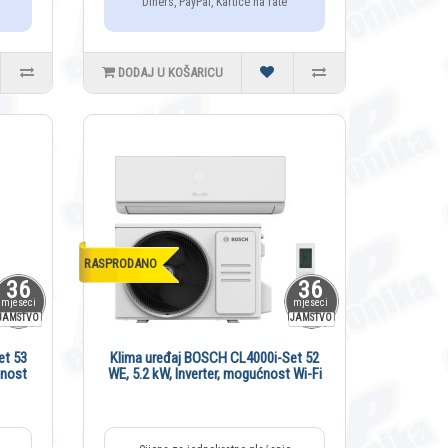
Diners, PayPal, Kartice na rate
DODAJ U KOŠARICU
RASPRODANO
36
36
mjeseci
mjeseci
JAMSTVO
JAMSTVO
et 53
Klima uređaj BOSCH CL4000i-Set 52
ćnost
WE, 5.2 kW, Inverter, mogućnost Wi-Fi