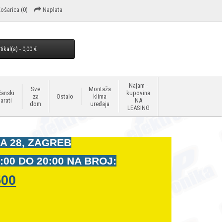
ošarica
(0)
Naplata
tikal(a) - 0,00 €
Najam -
Sve
Montaža
anski
kupovina
za
Ostalo
klima
arati
NA
dom
uređaja
LEASING
A 28, ZAGREB
:00 DO 20:00 NA BROJ:
500
t