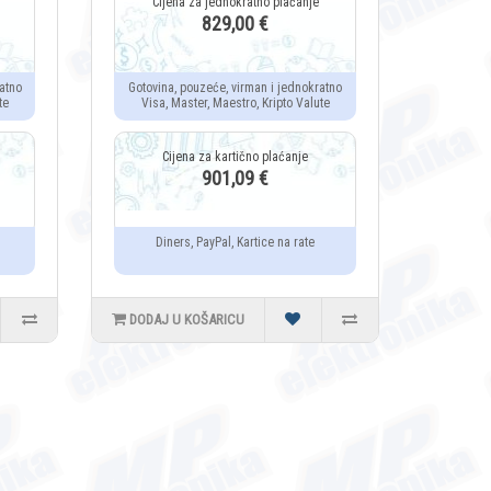
829,00 €
atno
Gotovina, pouzeće, virman i jednokratno
te
Visa, Master, Maestro, Kripto Valute
901,09 €
Diners, PayPal, Kartice na rate
DODAJ U KOŠARICU