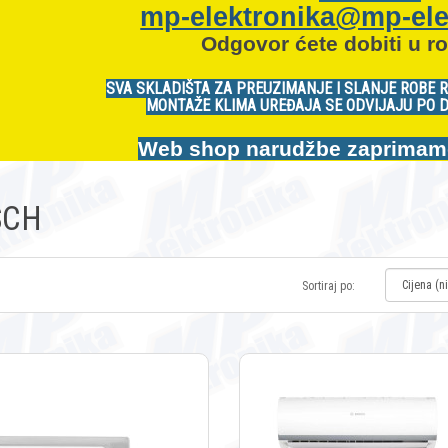
mp-elektronika@mp-ele
Odgovor ćete dobiti u ro
SVA SKLADIŠTA ZA PREUZIMANJE I SLANJE ROBE 
MONTAŽE KLIMA UREĐAJA SE ODVIJAJU PO 
Web shop narudžbe zaprimamo:
SCH
Sortiraj po: