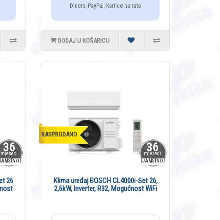
Diners, PayPal, Kartice na rate
DODAJ U KOŠARICU
RASPRODANO
36
36
mjeseci
mjeseci
JAMSTVO
JAMSTVO
et 26
Klima uređaj BOSCH CL4000i-Set 26,
ćnost
2,6kW, Inverter, R32, Mogućnost WiFi