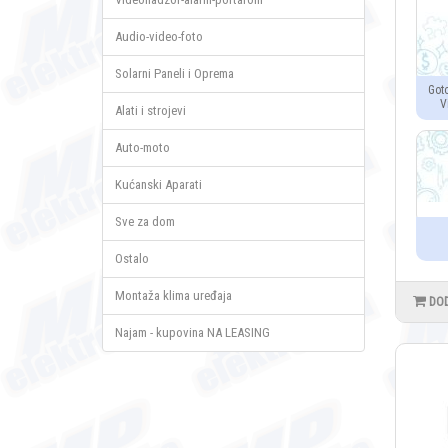
Audio-video-foto
Solarni Paneli i Oprema
Got
V
Alati i strojevi
Auto-moto
Kućanski Aparati
Sve za dom
Ostalo
Montaža klima uređaja
DO
Najam - kupovina NA LEASING