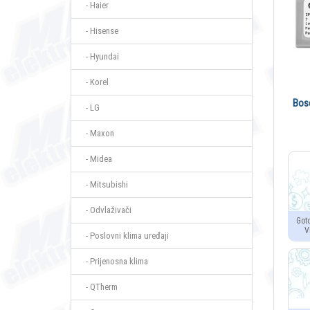
- Haier
- Hisense
- Hyundai
- Korel
Bosc
- LG
- Maxon
- Midea
- Mitsubishi
- Odvlaživači
Got
V
- Poslovni klima uređaji
- Prijenosna klima
- QTherm