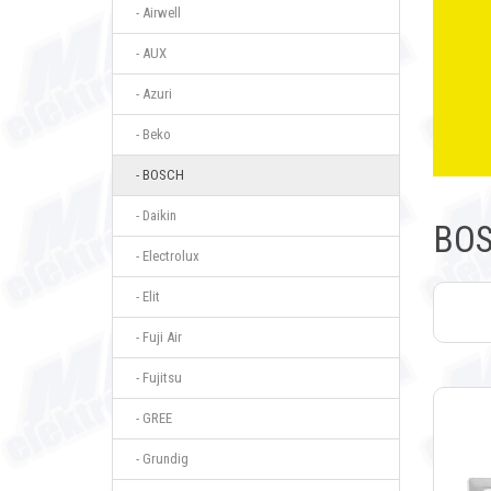
- Airwell
- AUX
- Azuri
- Beko
- BOSCH
- Daikin
BO
- Electrolux
- Elit
- Fuji Air
- Fujitsu
- GREE
- Grundig