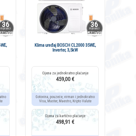
36
36
mjeseci
mjeseci
JAMSTVO
JAMSTVO
6WE,
Klima uređaj BOSCH CL2000 35WE,
Inverter, 3,5kW
459,00 €
atno
Gotovina, pouzeće, virman i jednokratno
te
Visa, Master, Maestro, Kripto Valute
498,91 €