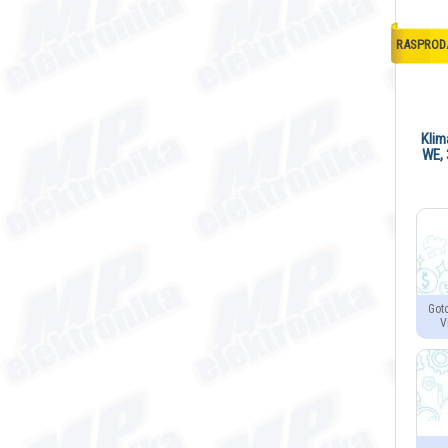
RASPROD
Klim
WE, 
Got
V