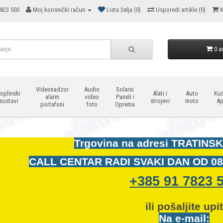
823 500
Moj korisnički račun
Lista želja (0)
Usporedi artikle (0)
K
0 ar
Videonadzor
Audio
Solarni
oplinski
Alati i
Auto
Kuć
alarm
video
Paneli i
sustavi
strojevi
moto
Ap
portafoni
foto
Oprema
Trgovina na adresi
TRATINSK
CALL CENTAR RADI SVAKI DAN OD
08
+385 91 7823 
ili pošaljite upi
Na e-mail: