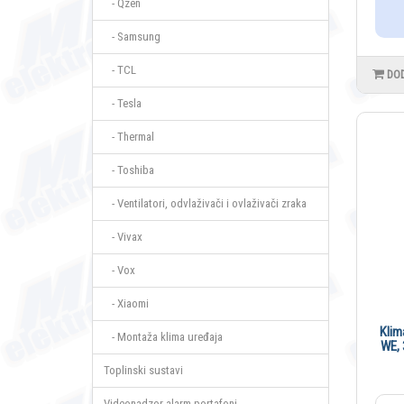
- Qzen
- Samsung
- TCL
DO
- Tesla
- Thermal
- Toshiba
- Ventilatori, odvlaživači i ovlaživači zraka
- Vivax
- Vox
- Xiaomi
Klim
- Montaža klima uređaja
WE, 
Toplinski sustavi
Videonadzor-alarm-portafoni