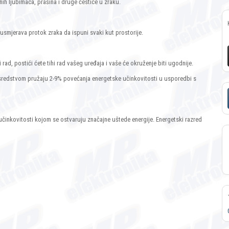
nih ljubimaca, prašina i druge čestice u zraku.
usmjerava protok zraka da ispuni svaki kut prostorije.
ihi rad, postići ćete tihi rad vašeg uređaja i vaše će okruženje biti ugodnije.
 sredstvom pružaju 2-9% povećanja energetske učinkovitosti u usporedbi s
činkovitosti kojom se ostvaruju značajne uštede energije. Energetski razred