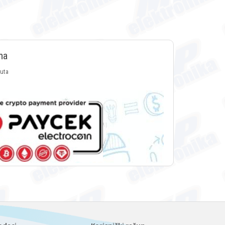
ma
luta