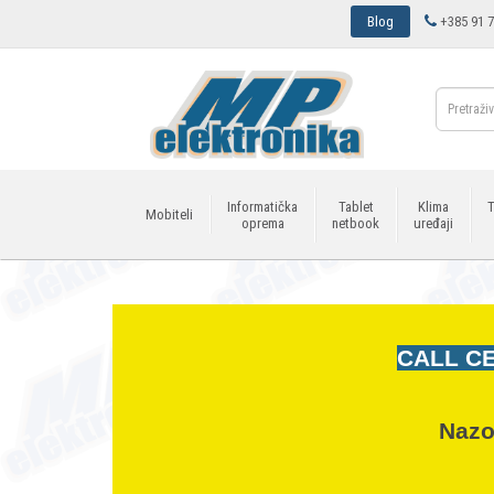
Blog
+385 91 7
Informatička
Tablet
Klima
T
Mobiteli
oprema
netbook
uređaji
CALL CE
Nazo