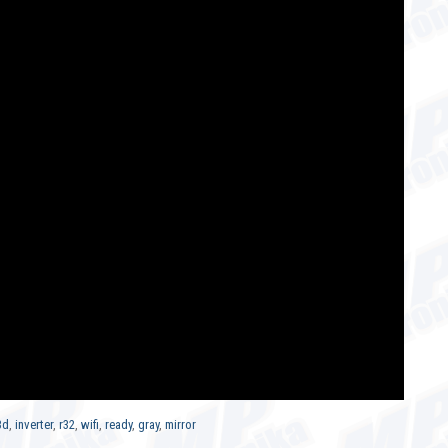
3d
,
inverter
,
r32
,
wifi
,
ready
,
gray
,
mirror