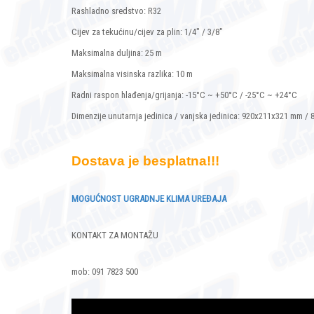
Rashladno sredstvo: R32
Cijev za tekućinu/cijev za plin: 1/4" / 3/8"
Maksimalna duljina: 25 m
Maksimalna visinska razlika: 10 m
Radni raspon hlađenja/grijanja: -15°C ~ +50°C / -25°C ~ +24°C
Dimenzije unutarnja jedinica / vanjska jedinica: 920x211x321 mm 
Dostava je besplatna!!!
MOGUĆNOST UGRADNJE KLIMA UREĐAJA
KONTAKT ZA MONTAŽU
mob: 091 7823 500