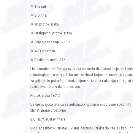
❄ Tihi rad
❄ BIO filter
❄ 3D protok zraka
❄ Inteligentni protok zraka
❄ Grijanje na temp. -25 °C
❄ WiFi spreman
❄ Rashladni medij R32
Linija modela H+ Design svrstava se među dizajnerske cjeline i pre
tehnologijom za energetsku učinkovitost kojom se ostvaruju značaj
za grijanje to potvrđuju. Ionizacijom se iz zraka uklanjaju alergeni 
razina kvalitete zraka u prostoru.
Protok zraka 180°C
Usmjeravajuća letvica se automatski pomiče vodoravno i okomito u
klimatizirane prostorije.
BIO HEPA sustav filtera
Bio Hepa filterski sustav uklanja čestice u zraku do PM 0,3 kao i dr