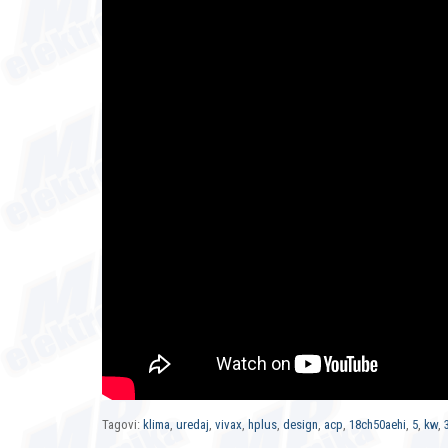
Tagovi:
klima
,
uredaj
,
vivax
,
hplus
,
design
,
acp
,
18ch50aehi
,
5
,
kw
,