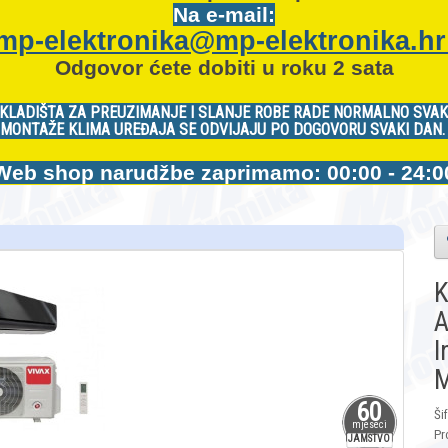
Na e-mail:
mp-elektronika@mp-elektronika.h
Odgovor ćete dobiti u roku 2 sata
KLADIŠTA ZA PREUZIMANJE I SLANJE ROBE RADE NORMALNO SVAK
MONTAŽE KLIMA UREĐAJA SE ODVIJAJU PO DOGOVORU SVAKI DAN
Web shop narudžbe zaprimamo: 00:00 - 24:0
K
A
I
M
60
Ši
mjeseci
Pr
JAMSTVO