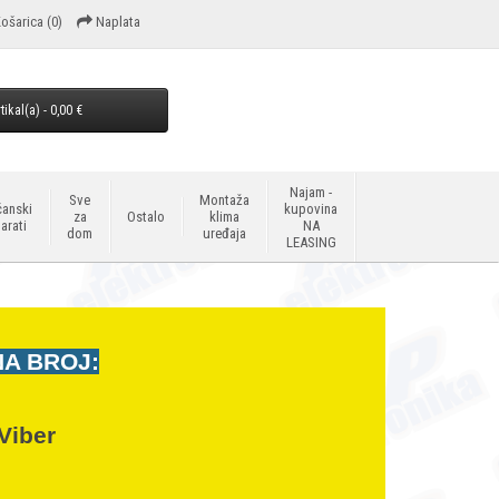
ošarica
(0)
Naplata
tikal(a) - 0,00 €
Najam -
Sve
Montaža
anski
kupovina
za
Ostalo
klima
arati
NA
dom
uređaja
LEASING
NA BROJ:
Viber