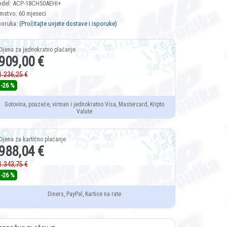
del: ACP-18CH50AEHI+
mstvo: 60 mjeseci
poruka:
(Pročitajte uvjete dostave i isporuke)
909,00 €
1.236,25 €
-26 %
Gotovina, pouzeće, virman i jednokratno Visa, Mastercard, Kripto
Valute
988,04 €
1.343,75 €
-26 %
Diners, PayPal, Kartice na rate