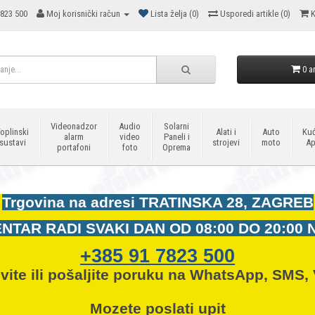
823 500
Moj korisnički račun
Lista želja (0)
Usporedi artikle (0)
K
0 ar
Videonadzor
Audio
Solarni
oplinski
Alati i
Auto
Kuć
alarm
video
Paneli i
sustavi
strojevi
moto
Ap
portafoni
foto
Oprema
Trgovina na adresi
TRATINSKA 28, ZAGREB
NTAR RADI SVAKI DAN OD
08:00 DO 20:00 
+385 91 7823 500
vite ili pošaljite poruku na WhatsApp, SMS, 
Mozete
poslati upit