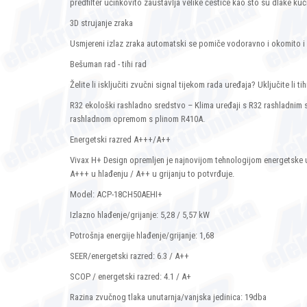
predfilter učinkovito zaustavlja velike čestice kao što su dlake kuć
3D strujanje zraka
Usmjereni izlaz zraka automatski se pomiče vodoravno i okomito i 
Bešuman rad - tihi rad
Želite li isključiti zvučni signal tijekom rada uređaja? Uključite li t
R32 ekološki rashladno sredstvo – Klima uređaji s R32 rashladnim
rashladnom opremom s plinom R410A.
Energetski razred A+++/A++
Vivax H+ Design opremljen je najnovijom tehnologijom energetske u
A+++ u hlađenju / A++ u grijanju to potvrđuje.
Model: ACP-18CH50AEHI+
Izlazno hlađenje/grijanje: 5,28 / 5,57 kW
Potrošnja energije hlađenje/grijanje: 1,68
SEER/energetski razred: 6.3 / A++
SCOP / energetski razred: 4.1 / A+
Razina zvučnog tlaka unutarnja/vanjska jedinica: 19dba