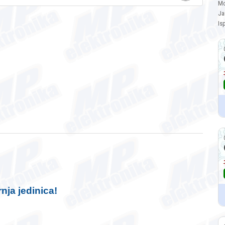
Mo
Ja
Is
nja jedinica!