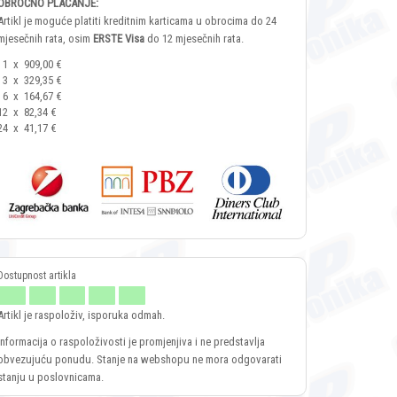
OBROČNO PLAĆANJE:
Artikl je moguće platiti kreditnim karticama u obrocima do 24
mjesečnih rata, osim
ERSTE Visa
do 12 mjesečnih rata.
1
x
909,00 €
3
x
329,35 €
6
x
164,67 €
12
x
82,34 €
24
x
41,17 €
Artikl je raspoloživ, isporuka odmah.
Informacija o raspoloživosti je promjenjiva i ne predstavlja
obvezujuću ponudu. Stanje na webshopu ne mora odgovarati
stanju u poslovnicama.