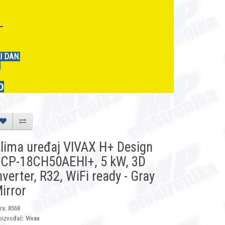
r
I DAN.
.
0
lima uređaj VIVAX H+ Design
CP-18CH50AEHI+, 5 kW, 3D
nverter, R32, WiFi ready - Gray
irror
fra: 8568
oizvođač:
Vivax