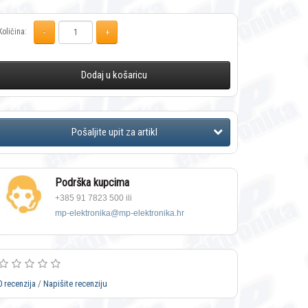
Količina:
Dodaj u košaricu
Podrška kupcima
+385 91 7823 500 ili
mp-elektronika@mp-elektronika.hr
0 recenzija
/
Napišite recenziju