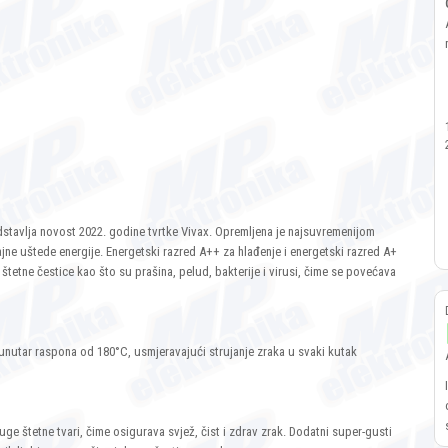
dstavlja novost 2022. godine tvrtke Vivax. Opremljena je najsuvremenijom
ne uštede energije. Energetski razred A++ za hlađenje i energetski razred A+
i štetne čestice kao što su prašina, pelud, bakterije i virusi, čime se povećava
nutar raspona od 180°C, usmjeravajući strujanje zraka u svaki kutak
uge štetne tvari, čime osigurava svjež, čist i zdrav zrak. Dodatni super-gusti