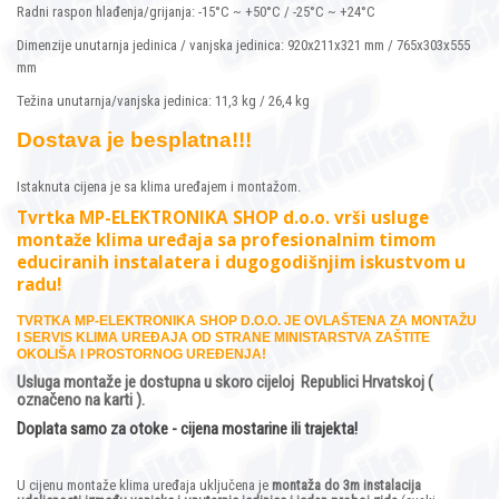
Radni raspon hlađenja/grijanja: -15°C ~ +50°C / -25°C ~ +24°C
Dimenzije unutarnja jedinica / vanjska jedinica: 920x211x321 mm / 765x303x555
mm
Težina unutarnja/vanjska jedinica: 11,3 kg / 26,4 kg
Dostava je besplatna!!!
Istaknuta cijena je sa klima uređajem i montažom.
Tvrtka MP-ELEKTRONIKA SHOP d.o.o. vrši usluge
montaže klima uređaja sa profesionalnim timom
educiranih instalatera i dugogodišnjim iskustvom u
radu!
TVRTKA MP-ELEKTRONIKA SHOP D.O.O. JE OVLAŠTENA ZA MONTAŽU
I SERVIS KLIMA UREĐAJA OD STRANE MINISTARSTVA ZAŠTITE
OKOLIŠA I PROSTORNOG UREĐENJA!
Usluga montaže je dostupna u skoro cijeloj Republici Hrvatskoj (
označeno na karti ).
Doplata samo za otoke - cijena mostarine ili trajekta!
U cijenu montaže klima uređaja uključena je
montaža do 3m instalacija