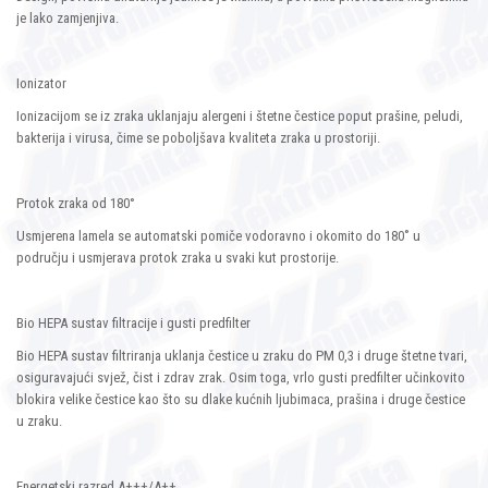
je lako zamjenjiva.
Ionizator
Ionizacijom se iz zraka uklanjaju alergeni i štetne čestice poput prašine, peludi,
bakterija i virusa, čime se poboljšava kvaliteta zraka u prostoriji.
Protok zraka od 180°
Usmjerena lamela se automatski pomiče vodoravno i okomito do 180˚ u
području i usmjerava protok zraka u svaki kut prostorije.
Bio HEPA sustav filtracije i gusti predfilter
Bio HEPA sustav filtriranja uklanja čestice u zraku do PM 0,3 i druge štetne tvari,
osiguravajući svjež, čist i zdrav zrak. Osim toga, vrlo gusti predfilter učinkovito
blokira velike čestice kao što su dlake kućnih ljubimaca, prašina i druge čestice
u zraku.
Energetski razred A+++/A++