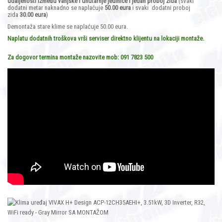
udaljenosti između vanjske i
unutarnje jedinice i jedan proboj zida
(svaki
dodatni metar naknadno se naplaćuje
50.00 eura
i svaki dodatni proboj
zida
30.00 eura
)
Demontaža stare klime se naplaćuje 50.00 eura.
Naplatu dodatnih troškova vrši serviser direktno klijentu na lokaciji montaže.
Za dogovor termina montaže nazovite mob: 091 7823 500