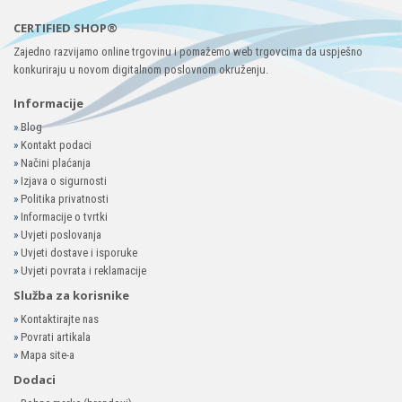
CERTIFIED SHOP®
Zajedno razvijamo online trgovinu i pomažemo web trgovcima da uspješno
konkuriraju u novom digitalnom poslovnom okruženju.
Informacije
»
Blog
»
Kontakt podaci
»
Načini plaćanja
»
Izjava o sigurnosti
»
Politika privatnosti
»
Informacije o tvrtki
»
Uvjeti poslovanja
»
Uvjeti dostave i isporuke
»
Uvjeti povrata i reklamacije
Služba za korisnike
»
Kontaktirajte nas
»
Povrati artikala
»
Mapa site-a
Dodaci