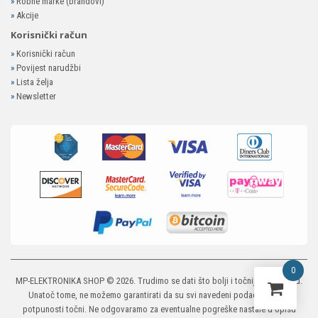
»
Robne marke (brandovi)
»
Akcije
Korisnički račun
»
Korisnički račun
»
Povijest narudžbi
»
Lista želja
»
Newsletter
0
MP-ELEKTRONIKA SHOP
© 2026. Trudimo se dati što bolji i točniji opis i sliku.
Unatoč tome, ne možemo garantirati da su svi navedeni podaci i slike u
potpunosti točni. Ne odgovaramo za eventualne pogreške nastale u opisu