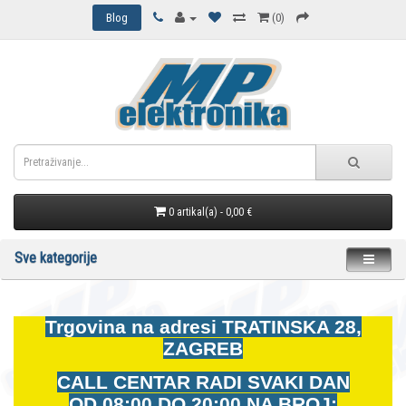
Blog
(0)
0 artikal(a) - 0,00 €
Sve kategorije
Trgovina na adresi
TRATINSKA 28,
ZAGREB
CALL CENTAR RADI SVAKI DAN
OD
08:00 DO 20:00 NA BROJ: