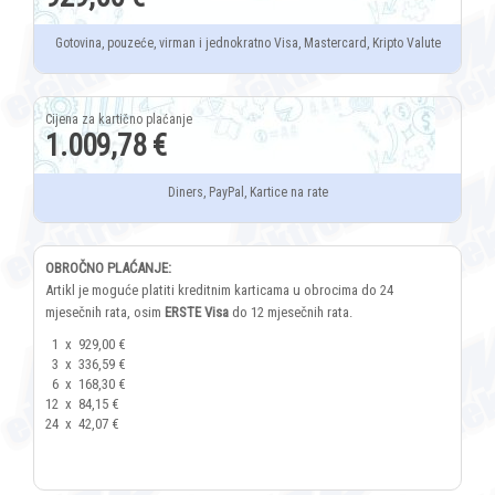
Gotovina, pouzeće, virman i jednokratno Visa, Mastercard, Kripto Valute
1.009,78 €
Diners, PayPal, Kartice na rate
OBROČNO PLAĆANJE:
Artikl je moguće platiti kreditnim karticama u obrocima do 24
mjesečnih rata, osim
ERSTE Visa
do 12 mjesečnih rata.
1
x
929,00 €
3
x
336,59 €
6
x
168,30 €
12
x
84,15 €
24
x
42,07 €