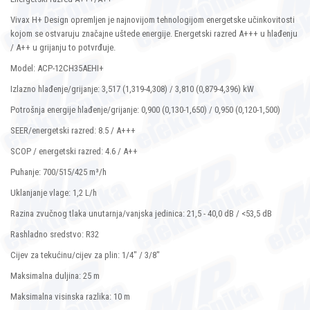
Vivax H+ Design opremljen je najnovijom tehnologijom energetske učinkovitosti
kojom se ostvaruju značajne uštede energije. Energetski razred A+++ u hlađenju
/ A++ u grijanju to potvrđuje.
Model: ACP-12CH35AEHI+
Izlazno hlađenje/grijanje: 3,517 (1,319-4,308) / 3,810 (0,879-4,396) kW
Potrošnja energije hlađenje/grijanje: 0,900 (0,130-1,650) / 0,950 (0,120-1,500)
SEER/energetski razred: 8.5 / A+++
SCOP / energetski razred: 4.6 / A++
Puhanje: 700/515/425 m³/h
Uklanjanje vlage: 1,2 L/h
Razina zvučnog tlaka unutarnja/vanjska jedinica: 21,5 - 40,0 dB / <53,5 dB
Rashladno sredstvo: R32
Cijev za tekućinu/cijev za plin: 1/4" / 3/8"
Maksimalna duljina: 25 m
Maksimalna visinska razlika: 10 m