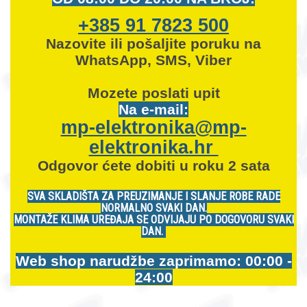
+385 91 7823 500
Nazovite ili pošaljite poruku na
WhatsApp, SMS, Viber
Mozete
poslati upit
Na e-mail:
mp-elektronika@mp-
elektronika.hr
Odgovor ćete dobiti u roku 2 sata
SVA SKLADIŠTA ZA PREUZIMANJE I SLANJE ROBE RADE
NORMALNO SVAKI DAN.
MONTAŽE KLIMA UREĐAJA SE ODVIJAJU PO DOGOVORU SVAKI
DAN.
Web shop narudžbe zaprimamo: 00:00 -
24:00