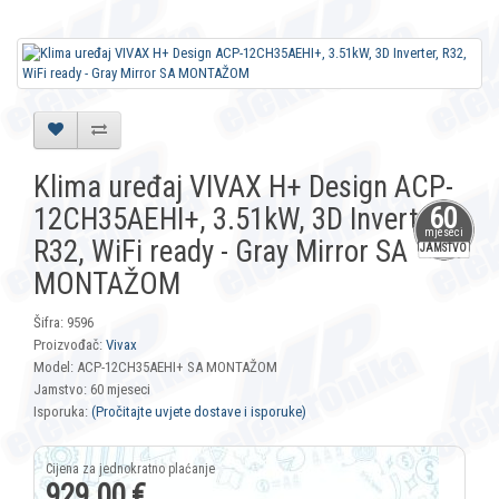
Klima uređaj VIVAX H+ Design ACP-
12CH35AEHI+, 3.51kW, 3D Inverter,
60
mjeseci
R32, WiFi ready - Gray Mirror SA
JAMSTVO
MONTAŽOM
Šifra: 9596
Proizvođač:
Vivax
Model: ACP-12CH35AEHI+ SA MONTAŽOM
Jamstvo: 60 mjeseci
Isporuka:
(Pročitajte uvjete dostave i isporuke)
929,00 €