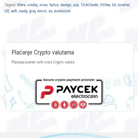
Tagovi:
klima
,
uredaj
,
vivax
,
hplus
,
design
,
acp
,
12ch35aehi
,
351kw
,
3d
,
inverter
,
r32
,
wifi
,
ready
,
gray
,
mirror
,
sa
,
montazom
Plaćanje Crypto valutama
Plaćanje putem svih vrsta Crypto valuta