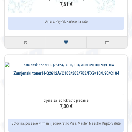
7,61 €
Diners, PayPal, Kartice na rate
Zamjenski toner H-Q2612A/C103/303/703/FX9/10/L90/C104
7,00 €
Gotovina, pouzeće, virman i jednokratno Visa, Master, Maestro, Kripto Valute