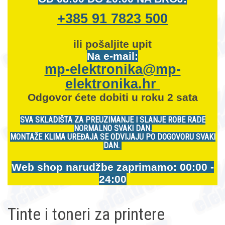
+385 91 7823 500
ili pošaljite upit
Na e-mail:
mp-elektronika@mp-
elektronika.hr
Odgovor ćete dobiti u roku 2 sata
SVA SKLADIŠTA ZA PREUZIMANJE I SLANJE ROBE RADE
NORMALNO SVAKI DAN.
MONTAŽE KLIMA UREĐAJA SE ODVIJAJU PO DOGOVORU SVAKI
DAN.
Web shop narudžbe zaprimamo: 00:00 -
24:00
Tinte i toneri za printere