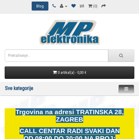
Blog
(0)
0 artikal(a) - 0,00 €
Sve kategorije
Trgovina na adresi
TRATINSKA 28,
ZAGREB
CALL CENTAR RADI SVAKI DAN
OD
08:00 DO 20:00 NA BROJ: