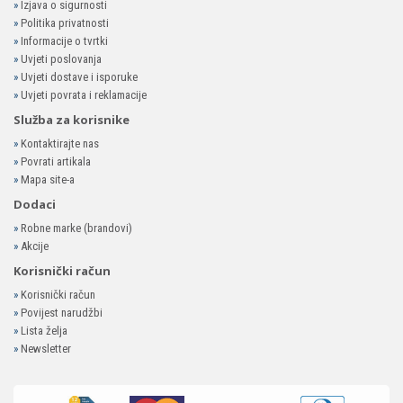
»
Izjava o sigurnosti
»
Politika privatnosti
»
Informacije o tvrtki
»
Uvjeti poslovanja
»
Uvjeti dostave i isporuke
»
Uvjeti povrata i reklamacije
Služba za korisnike
»
Kontaktirajte nas
»
Povrati artikala
»
Mapa site-a
Dodaci
»
Robne marke (brandovi)
»
Akcije
Korisnički račun
»
Korisnički račun
»
Povijest narudžbi
»
Lista želja
»
Newsletter