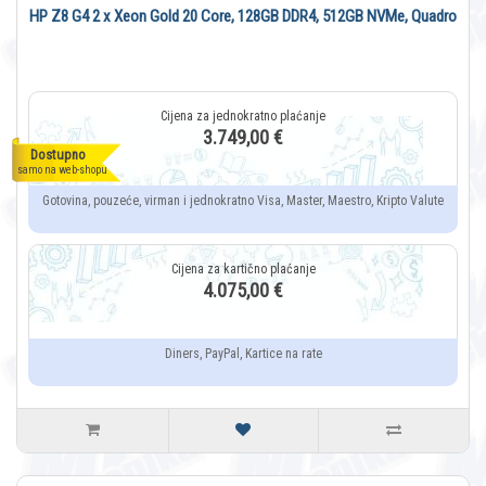
HP Z8 G4 2 x Xeon Gold 20 Core, 128GB DDR4, 512GB NVMe, Quadro
3.749,00 €
Dostupno
samo na web-shopu
Gotovina, pouzeće, virman i jednokratno Visa, Master, Maestro, Kripto Valute
4.075,00 €
Diners, PayPal, Kartice na rate