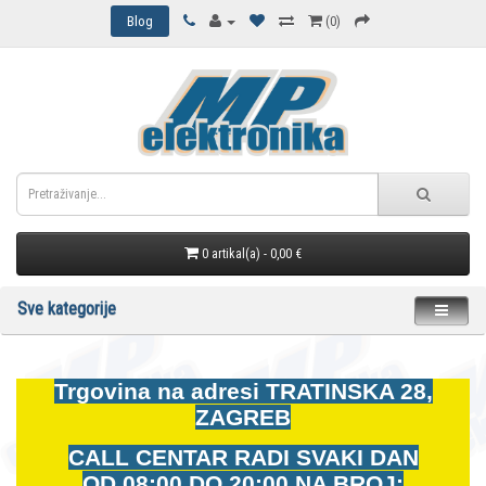
Blog
(0)
0 artikal(a) - 0,00 €
Sve kategorije
Trgovina na adresi
TRATINSKA 28,
ZAGREB
CALL CENTAR RADI SVAKI DAN
OD
08:00 DO 20:00 NA BROJ: