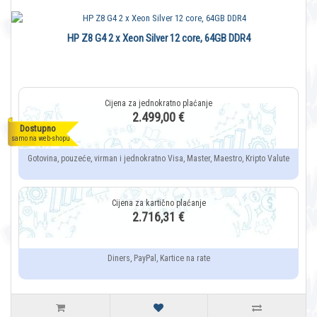
HP Z8 G4 2 x Xeon Silver 12 core, 64GB DDR4
2.499,00 €
Dostupno
samo na web-shopu
Gotovina, pouzeće, virman i jednokratno Visa, Master, Maestro, Kripto Valute
2.716,31 €
Diners, PayPal, Kartice na rate