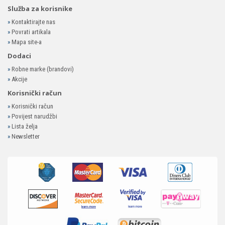
Služba za korisnike
»
Kontaktirajte nas
»
Povrati artikala
»
Mapa site-a
Dodaci
»
Robne marke (brandovi)
»
Akcije
Korisnički račun
»
Korisnički račun
»
Povijest narudžbi
»
Lista želja
»
Newsletter