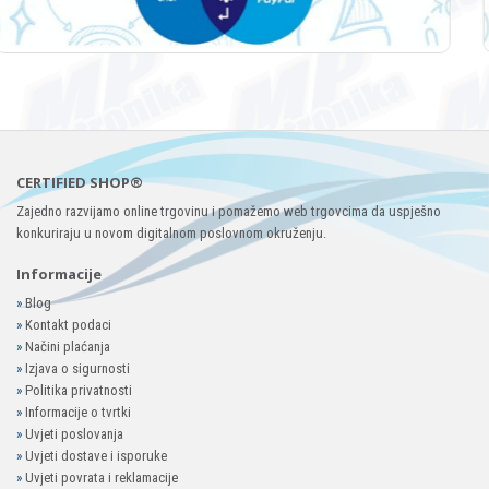
CERTIFIED SHOP®
Zajedno razvijamo online trgovinu i pomažemo web trgovcima da uspješno
konkuriraju u novom digitalnom poslovnom okruženju.
Informacije
»
Blog
»
Kontakt podaci
»
Načini plaćanja
»
Izjava o sigurnosti
»
Politika privatnosti
»
Informacije o tvrtki
»
Uvjeti poslovanja
»
Uvjeti dostave i isporuke
»
Uvjeti povrata i reklamacije