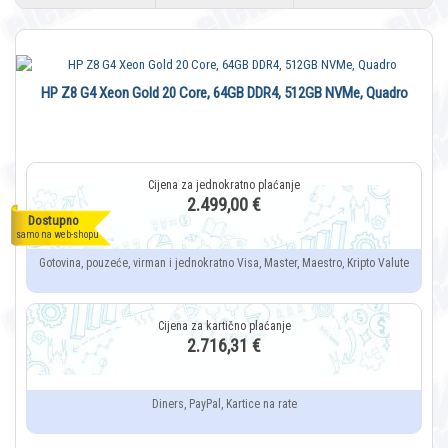
HP Z8 G4 Xeon Gold 20 Core, 64GB DDR4, 512GB NVMe, Quadro
2.499,00 €
Dostupno
samo na web-shopu
Gotovina, pouzeće, virman i jednokratno Visa, Master, Maestro, Kripto Valute
2.716,31 €
Diners, PayPal, Kartice na rate