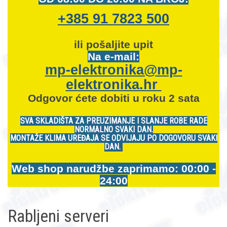
+385 91 7823 500
ili pošaljite upit
Na e-mail:
mp-elektronika@mp-
elektronika.hr
Odgovor ćete dobiti u roku 2 sata
SVA SKLADIŠTA ZA PREUZIMANJE I SLANJE ROBE RADE
NORMALNO SVAKI DAN.
MONTAŽE KLIMA UREĐAJA SE ODVIJAJU PO DOGOVORU SVAKI
DAN.
Web shop narudžbe zaprimamo: 00:00 -
24:00
Rabljeni serveri