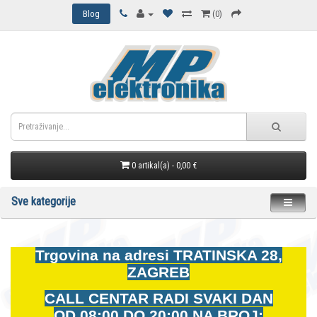
Blog
(0)
0 artikal(a) - 0,00 €
Sve kategorije
Trgovina na adresi
TRATINSKA 28,
ZAGREB
CALL CENTAR RADI SVAKI DAN
OD
08:00 DO 20:00 NA BROJ: