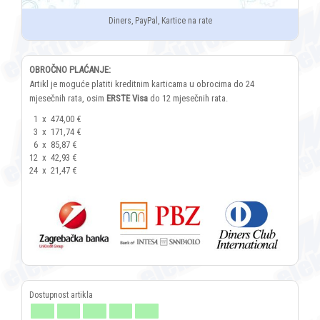
Diners, PayPal, Kartice na rate
OBROČNO PLAĆANJE:
Artikl je moguće platiti kreditnim karticama u obrocima do 24
mjesečnih rata, osim
ERSTE Visa
do 12 mjesečnih rata.
1
x
474,00 €
3
x
171,74 €
6
x
85,87 €
12
x
42,93 €
24
x
21,47 €