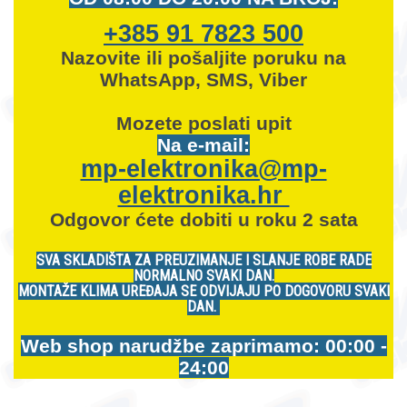
+385 91 7823 500
Nazovite ili pošaljite poruku na
WhatsApp, SMS, Viber
Mozete
poslati upit
Na e-mail:
mp-elektronika@mp-
elektronika.hr
Odgovor ćete dobiti u roku 2 sata
SVA SKLADIŠTA ZA PREUZIMANJE I SLANJE ROBE RADE
NORMALNO SVAKI DAN.
MONTAŽE KLIMA UREĐAJA SE ODVIJAJU PO DOGOVORU SVAKI
DAN.
Web shop narudžbe zaprimamo: 00:00 -
24:00