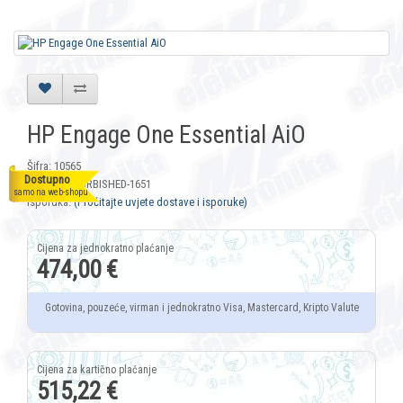
HP Engage One Essential AiO
Šifra: 10565
Dostupno
Model: REFURBISHED-1651
samo na web-shopu
Isporuka:
(Pročitajte uvjete dostave i isporuke)
474,00 €
Gotovina, pouzeće, virman i jednokratno Visa, Mastercard, Kripto Valute
515,22 €