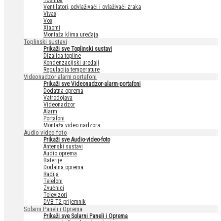
Toshiba
Ventilatori, odvlaživači i ovlaživači zraka
Vivax
Vox
Xiaomi
Montaža klima uređaja
Toplinski sustavi
Prikaži sve Toplinski sustavi
Dizalica topline
Kondenzacijski uređaji
Regulacija temperature
Videonadzor alarm portafoni
Prikaži sve Videonadzor-alarm-portafoni
Dodatna oprema
Vatrodojava
Videonadzor
Alarm
Portafoni
Montaža video nadzora
Audio video foto
Prikaži sve Audio-video-foto
Antenski sustavi
Audio oprema
Baterije
Dodatna oprema
Radija
Telefoni
Zvučnici
Televizori
DVB-T2 prijemnik
Solarni Paneli i Oprema
Prikaži sve Solarni Paneli i Oprema