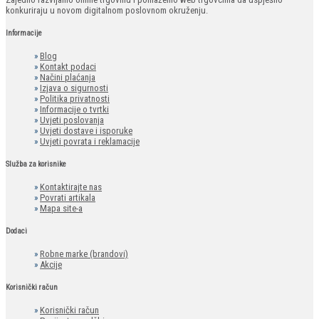
konkuriraju u novom digitalnom poslovnom okruženju.
Informacije
»
Blog
»
Kontakt podaci
»
Načini plaćanja
»
Izjava o sigurnosti
»
Politika privatnosti
»
Informacije o tvrtki
»
Uvjeti poslovanja
»
Uvjeti dostave i isporuke
»
Uvjeti povrata i reklamacije
Služba za korisnike
»
Kontaktirajte nas
»
Povrati artikala
»
Mapa site-a
Dodaci
»
Robne marke (brandovi)
»
Akcije
Korisnički račun
»
Korisnički račun