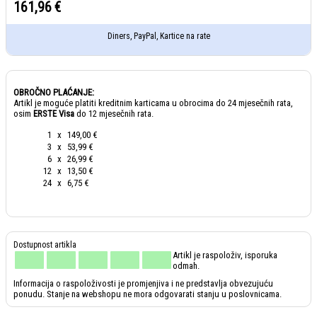
161,96 €
Diners, PayPal, Kartice na rate
OBROČNO PLAĆANJE:
Artikl je moguće platiti kreditnim karticama u obrocima do 24 mjesečnih rata,
osim
ERSTE Visa
do 12 mjesečnih rata.
1
x
149,00 €
3
x
53,99 €
6
x
26,99 €
12
x
13,50 €
24
x
6,75 €
Artikl je raspoloživ, isporuka
odmah.
Informacija o raspoloživosti je promjenjiva i ne predstavlja obvezujuću
ponudu. Stanje na webshopu ne mora odgovarati stanju u poslovnicama.