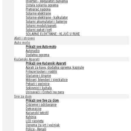
Inverteri - Regulatori punjenja
Ostala solarna oprema
Pretvarač napona
Solarne elektrane
Solarne elektrane - kalkulator
Solarni akumulatori i baterije
Solarni moduli/paneli
Solarni paket (set)
SOLARNE ELEKTRANE - KLJUČ U RUKE
Alati i strojevi
Auto moto
Prikaži sve Auto-moto
Autoradio
Dodatna oprema
Kućanski Aparati
Prikaži sve Kućanski Aparati
Aprati za kavu, dodatna oprema, kapsule
Friteze tosteri i roštilji
Glačanje i šivanje
Mikseri, blenderi i sjeckalice
Pekaći i pećnice
Sokovnici i kuhala
Usisavači i Čistači na paru
Sve za dom
Prikaži sve Sve za dom
Čišćenje i održavanje
Dekoracije
Kućanski tekstil
Kuhinja
LED rasvjeta
Oprema za vrt i voćnjak
Police - Regali