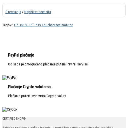
0 recenzija
/
Napišite recenziju
Tagovi:
Elo 1515L 15" POS Touchscreen monitor
PayPal plaćanje
Od sada je omogućeno plaćanje putem PayPal servisa
Plaćanje Crypto valutama
Plaćanje putem svih vrsta Crypto valuta
CERTIFIED SHOP®
Zajedno razvijamo online trgovinu i pomažemo web trgovcima da uspješno