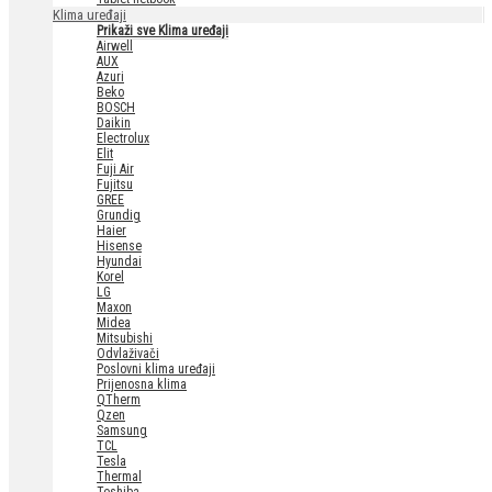
Klima uređaji
Prikaži sve Klima uređaji
Airwell
AUX
Azuri
Beko
BOSCH
Daikin
Electrolux
Elit
Fuji Air
Fujitsu
GREE
Grundig
Haier
Hisense
Hyundai
Korel
LG
Maxon
Midea
Mitsubishi
Odvlaživači
Poslovni klima uređaji
Prijenosna klima
QTherm
Qzen
Samsung
TCL
Tesla
Thermal