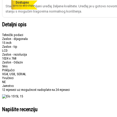
Dostupno
Stanje A opisuje rabljeni uređaj željene kvalitete. Uređaj je u gotovo novo
samo na web-shopu
stanju s mogućim tragovima normalnog korištenja.
Detaljni opis
Tehnički podaci
Zaslon - dijagonala
15 inch
Zaslon - tip
LCD
Zaslon - rezolucija
1024 x 768
Zaslon - Odaziv
5ms
Priključci
VGA, USB, SERIAL
Yvučnici
NE
Jamstvo
12 mjeseci uz mogućnost nadoplate na 24 mjeseci
Napišite recenziju