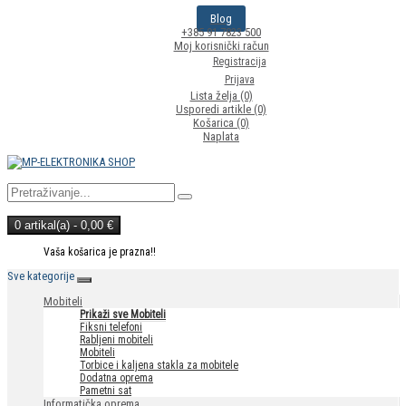
Blog
+385 91 7823 500
Moj korisnički račun
Registracija
Prijava
Lista želja (0)
Usporedi artikle (0)
Košarica
(0)
Naplata
0 artikal(a) - 0,00 €
Vaša košarica je prazna!!
Sve kategorije
Mobiteli
Prikaži sve Mobiteli
Fiksni telefoni
Rabljeni mobiteli
Mobiteli
Torbice i kaljena stakla za mobitele
Dodatna oprema
Pametni sat
Informatička oprema