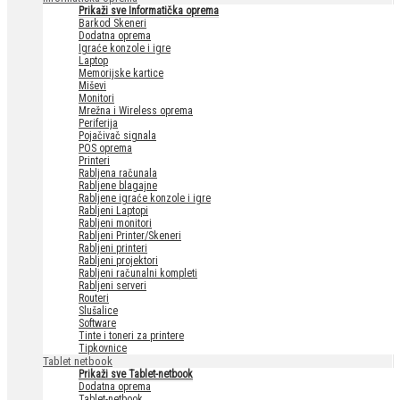
Prikaži sve Informatička oprema
Barkod Skeneri
Dodatna oprema
Igraće konzole i igre
Laptop
Memorijske kartice
Miševi
Monitori
Mrežna i Wireless oprema
Periferija
Pojačivač signala
POS oprema
Printeri
Rabljena računala
Rabljene blagajne
Rabljene igraće konzole i igre
Rabljeni Laptopi
Rabljeni monitori
Rabljeni Printer/Skeneri
Rabljeni printeri
Rabljeni projektori
Rabljeni računalni kompleti
Rabljeni serveri
Routeri
Slušalice
Software
Tinte i toneri za printere
Tipkovnice
Tablet netbook
Prikaži sve Tablet-netbook
Dodatna oprema
Tablet-netbook