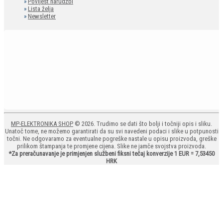
»
Povijest narudžbi
»
Lista želja
»
Newsletter
MP-ELEKTRONIKA SHOP
© 2026. Trudimo se dati što bolji i točniji opis i sliku.
Unatoč tome, ne možemo garantirati da su svi navedeni podaci i slike u potpunosti
točni. Ne odgovaramo za eventualne pogreške nastale u opisu proizvoda, greške
prilikom štampanja te promjene cijena. Slike ne jamče svojstva proizvoda.
*Za preračunavanje je primjenjen službeni fiksni tečaj konverzije 1 EUR = 7,53450
HRK