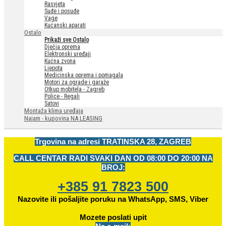
Rasvjeta
Suđe i posuđe
Vage
Kućanski aparati
Ostalo
Prikaži sve Ostalo
Dječja oprema
Elektronski uređaji
Kućna zvona
Ljepota
Medicinska oprema i pomagala
Motori za ograde i garaže
Otkup mobitela - Zagreb
Police - Regali
Satovi
Montaža klima uređaja
Najam - kupovina NA LEASING
Trgovina na adresi
TRATINSKA 28, ZAGREB
CALL CENTAR RADI SVAKI DAN OD
08:00 DO 20:00 NA
BROJ:
+385 91 7823 500
Nazovite ili pošaljite poruku na WhatsApp, SMS, Viber
Mozete
poslati upit