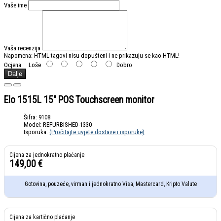
Vaše ime
Vaša recenzija
Napomena:
HTML tagovi nisu dopušteni i ne prikazuju se kao HTML!
Ocjena
Loše
Dobro
Dalje
Elo 1515L 15" POS Touchscreen monitor
Šifra: 9108
Model: REFURBISHED-1330
Isporuka:
(Pročitajte uvjete dostave i isporuke)
149,00 €
Gotovina, pouzeće, virman i jednokratno Visa, Mastercard, Kripto Valute