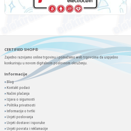
CERTIFIED SHOP®
Zajedno razvijamo online trgovinu i pomažemo web trgovcima da uspješno
konkuriraju u novom digitalnom poslovnom okruženju.
Informacije
»
Blog
»
Kontakt podaci
»
Načini plaćanja
»
Izjava o sigurnosti
»
Politika privatnosti
»
Informacije o tvrtki
»
Uvjeti poslovanja
»
Uvjeti dostave i isporuke
»
Uvjeti povrata i reklamacije