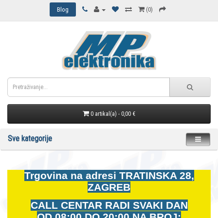
Blog
(0)
0 artikal(a) - 0,00 €
Sve kategorije
Trgovina na adresi
TRATINSKA 28,
ZAGREB
CALL CENTAR RADI SVAKI DAN
OD
08:00 DO 20:00 NA BROJ: