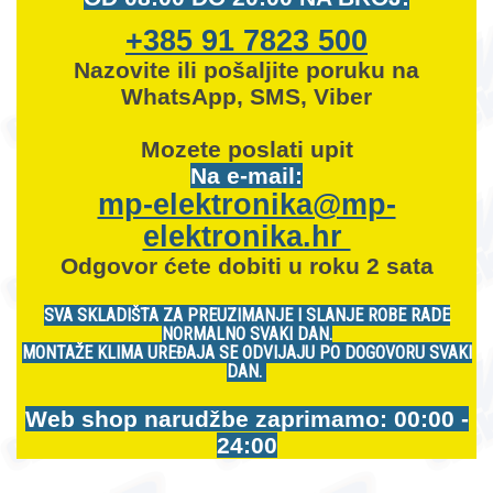
+385 91 7823 500
Nazovite ili pošaljite poruku na
WhatsApp, SMS, Viber
Mozete
poslati upit
Na e-mail:
mp-elektronika@mp-
elektronika.hr
Odgovor ćete dobiti u roku 2 sata
SVA SKLADIŠTA ZA PREUZIMANJE I SLANJE ROBE RADE
NORMALNO SVAKI DAN.
MONTAŽE KLIMA UREĐAJA SE ODVIJAJU PO DOGOVORU SVAKI
DAN.
Web shop narudžbe zaprimamo: 00:00 -
24:00