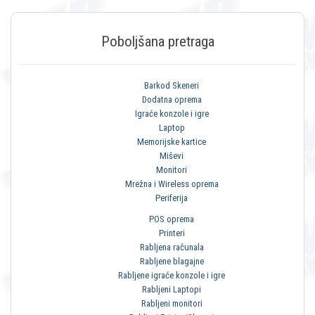
Poboljšana pretraga
Barkod Skeneri
Dodatna oprema
Igraće konzole i igre
Laptop
Memorijske kartice
Miševi
Monitori
Mrežna i Wireless oprema
Periferija
POS oprema
Printeri
Rabljena računala
Rabljene blagajne
Rabljene igraće konzole i igre
Rabljeni Laptopi
Rabljeni monitori