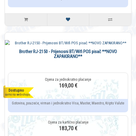
Brother RJ-2150 - Prijenosni BT/Wifi POS pisač **NOVO
ZAPAKIRANO**
169,00 €
Dostupno
samo na web-shopu
Gotovina, pouzeće, virman i jednokratno Visa, Master, Maestro, Kripto Valute
183,70 €