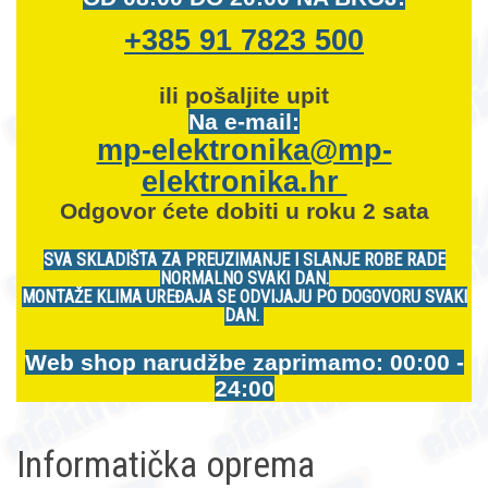
+385 91 7823 500
ili pošaljite upit
Na e-mail:
mp-elektronika@mp-
elektronika.hr
Odgovor ćete dobiti u roku 2 sata
SVA SKLADIŠTA ZA PREUZIMANJE I SLANJE ROBE RADE
NORMALNO SVAKI DAN.
MONTAŽE KLIMA UREĐAJA SE ODVIJAJU PO DOGOVORU SVAKI
DAN.
Web shop narudžbe zaprimamo: 00:00 -
24:00
Informatička oprema