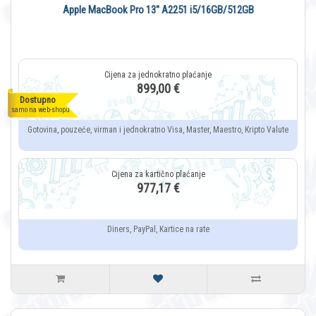
Apple MacBook Pro 13'' A2251 i5/16GB/512GB
899,00 €
Dostupno
samo na web-shopu
Gotovina, pouzeće, virman i jednokratno Visa, Master, Maestro, Kripto Valute
977,17 €
Diners, PayPal, Kartice na rate