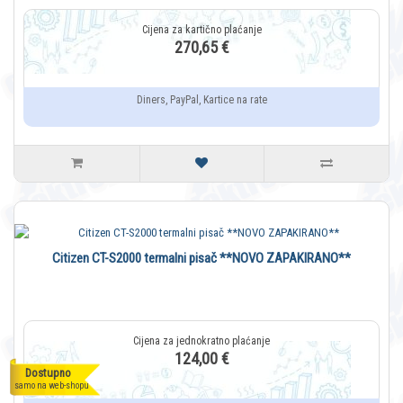
270,65 €
Diners, PayPal, Kartice na rate
Citizen CT-S2000 termalni pisač **NOVO ZAPAKIRANO**
124,00 €
Dostupno
samo na web-shopu