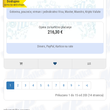
Dostupno
samo na web-shopu
Gotovina, pouzeće, virman i jednokratno Visa, Master, Maestro, Kripto Valute
216,30 €
Diners, PayPal, Kartice na rate
1
2
3
4
5
6
7
8
9
>
>|
Prikazano 1 do 15 od 203 (14 stranica)