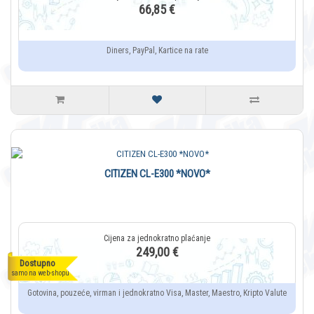
66,85 €
Diners, PayPal, Kartice na rate
CITIZEN CL-E300 *NOVO*
249,00 €
Dostupno
samo na web-shopu
Gotovina, pouzeće, virman i jednokratno Visa, Master, Maestro, Kripto Valute