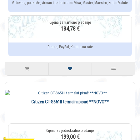
Gotovina, pouzeće, virman i jednokratno Visa, Master, Maestro, Kripto Valute
134,78 €
Diners, PayPal, Kartice na rate
Citizen CT-S651II termalni pisač **NOVO**
199,00 €