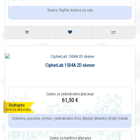
Diners, PayPal, Kartice na rate
CipherLab 1504A 2D skener
61,50 €
Dostupno
samo na web-shopu
Gotovina, pouzeće, virman i jednokratno Visa, Master, Maestro, Kripto Valute