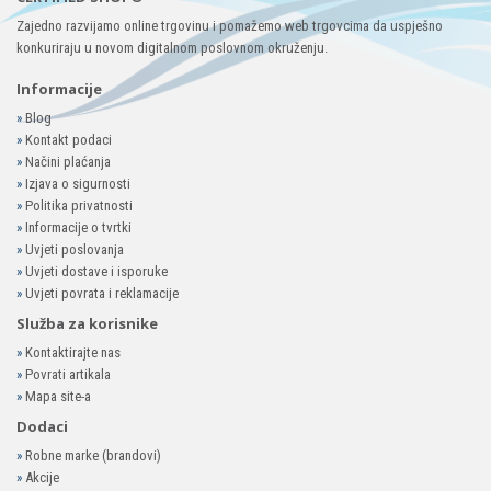
Zajedno razvijamo online trgovinu i pomažemo web trgovcima da uspješno
konkuriraju u novom digitalnom poslovnom okruženju.
Informacije
»
Blog
»
Kontakt podaci
»
Načini plaćanja
»
Izjava o sigurnosti
»
Politika privatnosti
»
Informacije o tvrtki
»
Uvjeti poslovanja
»
Uvjeti dostave i isporuke
»
Uvjeti povrata i reklamacije
Služba za korisnike
»
Kontaktirajte nas
»
Povrati artikala
»
Mapa site-a
Dodaci
»
Robne marke (brandovi)
»
Akcije