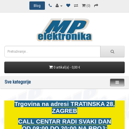
Blog
(0)
0 artikal(a) - 0,00 €
Sve kategorije
Trgovina na adresi
TRATINSKA 28,
ZAGREB
CALL CENTAR RADI SVAKI DAN
OD
08:00 DO 20:00 NA BROJ: