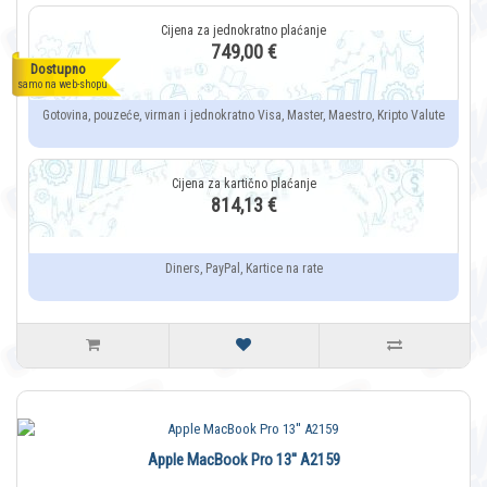
749,00 €
Dostupno
samo na web-shopu
Gotovina, pouzeće, virman i jednokratno Visa, Master, Maestro, Kripto Valute
814,13 €
Diners, PayPal, Kartice na rate
Apple MacBook Pro 13'' A2159