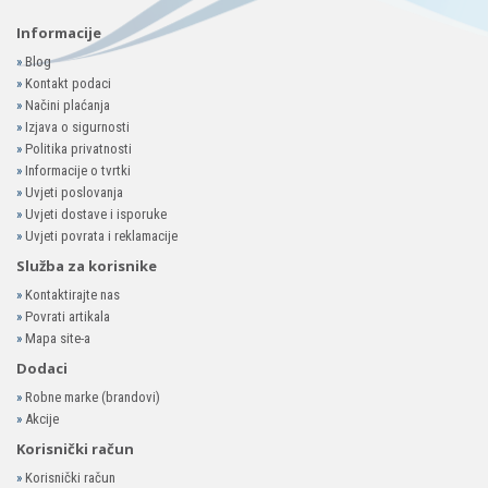
Informacije
»
Blog
»
Kontakt podaci
»
Načini plaćanja
»
Izjava o sigurnosti
»
Politika privatnosti
»
Informacije o tvrtki
»
Uvjeti poslovanja
»
Uvjeti dostave i isporuke
»
Uvjeti povrata i reklamacije
Služba za korisnike
»
Kontaktirajte nas
»
Povrati artikala
»
Mapa site-a
Dodaci
»
Robne marke (brandovi)
»
Akcije
Korisnički račun
»
Korisnički račun