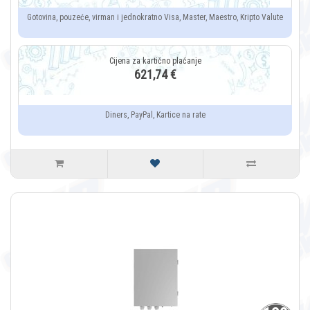
Gotovina, pouzeće, virman i jednokratno Visa, Master, Maestro, Kripto Valute
621,74 €
Diners, PayPal, Kartice na rate