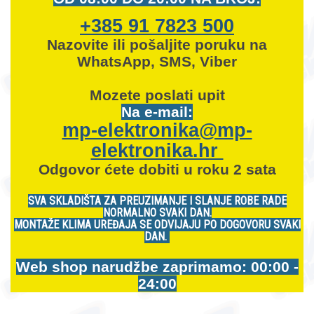
+385 91 7823 500
Nazovite ili pošaljite poruku na
WhatsApp, SMS, Viber
Mozete
poslati upit
Na e-mail:
mp-elektronika@mp-
elektronika.hr
Odgovor ćete dobiti u roku 2 sata
SVA SKLADIŠTA ZA PREUZIMANJE I SLANJE ROBE RADE
NORMALNO SVAKI DAN.
MONTAŽE KLIMA UREĐAJA SE ODVIJAJU PO DOGOVORU SVAKI
DAN.
Web shop narudžbe zaprimamo: 00:00 -
24:00