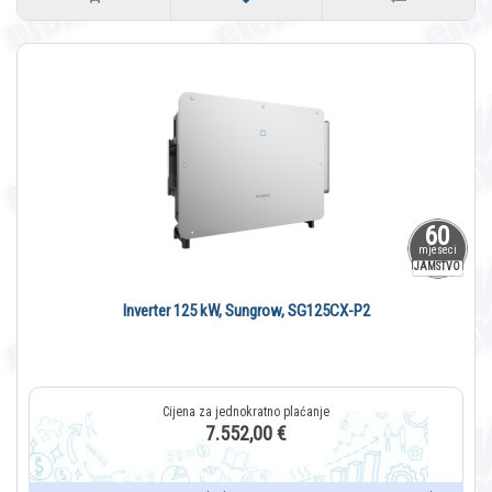
60
mjeseci
JAMSTVO
Inverter 125 kW, Sungrow, SG125CX-P2
7.552,00 €