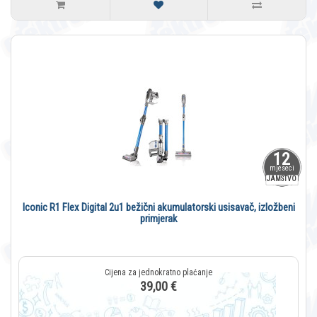
12
mjeseci
JAMSTVO
Iconic R1 Flex Digital 2u1 bežični akumulatorski usisavač, izložbeni
primjerak
39,00 €