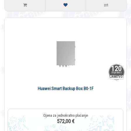
120
mjeseci
JAMSTVO
Huawei Smart Backup Box B0-1F
572,00 €