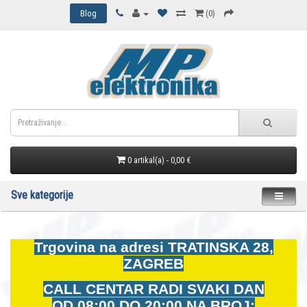
Blog
(0)
0 artikal(a) - 0,00 €
Sve kategorije
Trgovina na adresi
TRATINSKA 28,
ZAGREB
CALL CENTAR RADI SVAKI DAN
OD
08:00 DO 20:00 NA BROJ: