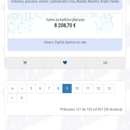
Gotovina, pouzeće, virman i jednokratno Visa, Master, Maestro, Kripto Valute
8.208,70 €
Diners, PayPal, Kartice na rate
|<
<
5
6
7
8
9
10
11
12
13
>
>|
Prikazano 121 do 135 od 812 (55 stranica)