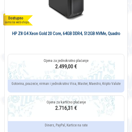
Dostupno
samo na web-shopu
HP Z8 G4 Xeon Gold 20 Core, 64GB DDR4, 512GB NVMe, Quadro
2.499,00 €
Gotovina, pouzeće, virman i jednokratno Visa, Master, Maestro, Kripto Valute
2.716,31 €
Diners, PayPal, Kartice na rate