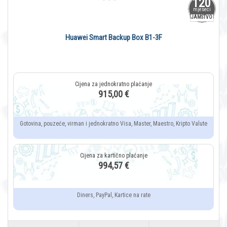
120
mjeseci
JAMSTVO
Huawei Smart Backup Box B1-3F
915,00 €
Gotovina, pouzeće, virman i jednokratno Visa, Master, Maestro, Kripto Valute
994,57 €
Diners, PayPal, Kartice na rate