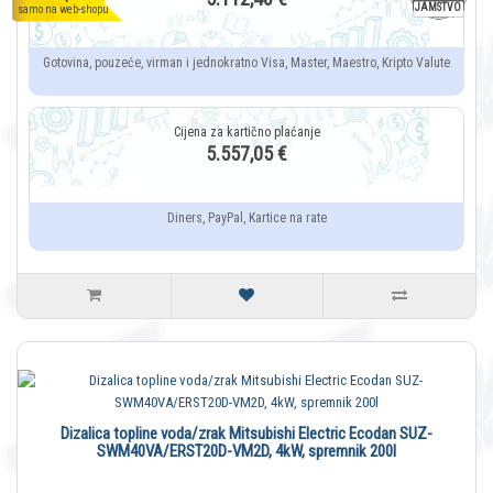
JAMSTVO
samo na web-shopu
Gotovina, pouzeće, virman i jednokratno Visa, Master, Maestro, Kripto Valute
5.557,05 €
Diners, PayPal, Kartice na rate
Dizalica topline voda/zrak Mitsubishi Electric Ecodan SUZ-
SWM40VA/ERST20D-VM2D, 4kW, spremnik 200l