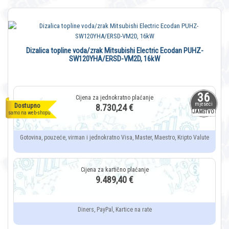
Dizalica topline voda/zrak Mitsubishi Electric Ecodan PUHZ-
SW120YHA/ERSD-VM2D, 16kW
36
mjeseci
Dostupno
8.730,24 €
JAMSTVO
samo na web-shopu
Gotovina, pouzeće, virman i jednokratno Visa, Master, Maestro, Kripto Valute
9.489,40 €
Diners, PayPal, Kartice na rate