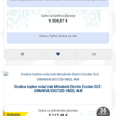
9.508,87 €
Diners, PayPal, Kartice na rate
Dizalica topline voda/zrak Mitsubishi Electric Ecodan SUZ-
SWM40VA/ERST20D-VM2D, 4kW
36
mjeseci
Dostupno
5.112,48 €