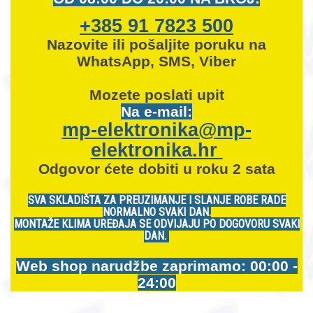
+385 91 7823 500
Nazovite ili pošaljite poruku na
WhatsApp, SMS, Viber
Mozete
poslati upit
Na e-mail:
mp-elektronika@mp-
elektronika.hr
Odgovor ćete dobiti u roku 2 sata
SVA SKLADIŠTA ZA PREUZIMANJE I SLANJE ROBE RADE
NORMALNO SVAKI DAN.
MONTAŽE KLIMA UREĐAJA SE ODVIJAJU PO DOGOVORU SVAKI
DAN.
Web shop narudžbe zaprimamo: 00:00 -
24:00