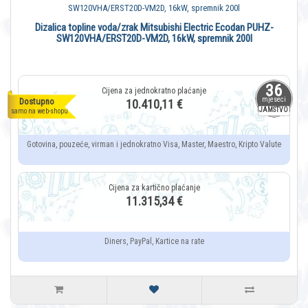
Dizalica topline voda/zrak Mitsubishi Electric Ecodan PUHZ-
SW120VHA/ERST20D-VM2D, 16kW, spremnik 200l
36
mjeseci
Dostupno
10.410,11 €
JAMSTVO
samo na web-shopu
Gotovina, pouzeće, virman i jednokratno Visa, Master, Maestro, Kripto Valute
11.315,34 €
Diners, PayPal, Kartice na rate