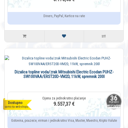
Diners, PayPal, Kartice na rate
Dizalica topline voda/zrak Mitsubishi Electric Ecodan PUHZ-
SW100VAA/ERST20D-VM2D, 11kW, spremnik 200l
36
mjeseci
Dostupno
9.557,37 €
JAMSTVO
samo na web-shopu
Gotovina, pouzeće, virman i jednokratno Visa, Master, Maestro, Kripto Valute