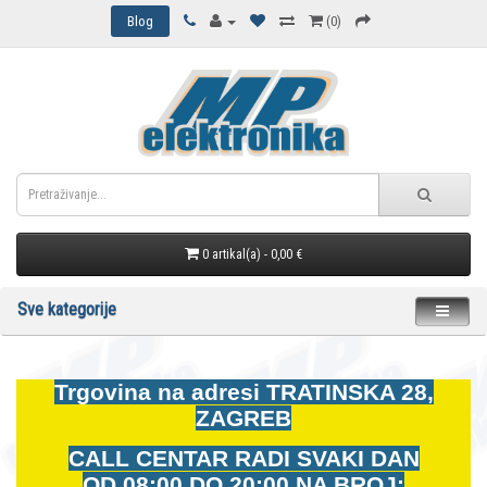
Blog
(0)
0 artikal(a) - 0,00 €
Sve kategorije
Trgovina na adresi
TRATINSKA 28,
ZAGREB
CALL CENTAR RADI SVAKI DAN
OD
08:00 DO 20:00 NA BROJ: