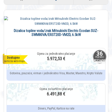
Dizalica topline voda/zrak Mitsubishi Electric Ecodan SUZ-
SWM80VA/ERST20D-VM2D, 6.5kW
36
mjeseci
Dostupno
5.972,53 €
JAMSTVO
samo na web-shopu
Gotovina, pouzeće, virman i jednokratno Visa, Master, Maestro, Kripto Valute
6.491,88 €
Diners, PayPal, Kartice na rate