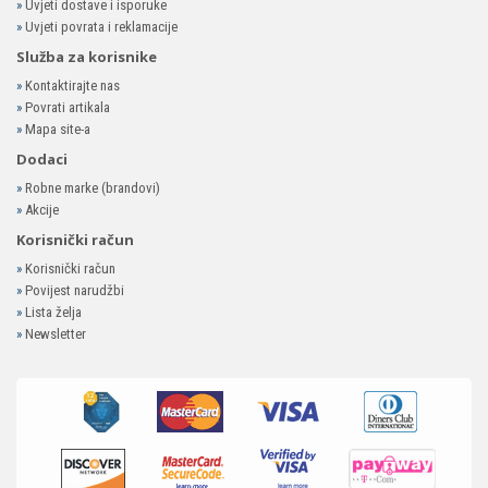
»
Uvjeti dostave i isporuke
»
Uvjeti povrata i reklamacije
Služba za korisnike
»
Kontaktirajte nas
»
Povrati artikala
»
Mapa site-a
Dodaci
»
Robne marke (brandovi)
»
Akcije
Korisnički račun
»
Korisnički račun
»
Povijest narudžbi
»
Lista želja
»
Newsletter