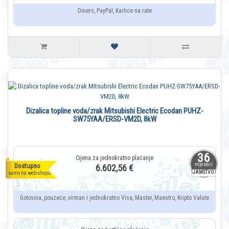
Diners, PayPal, Kartice na rate
Dizalica topline voda/zrak Mitsubishi Electric Ecodan PUHZ-
SW75YAA/ERSD-VM2D, 8kW
36
mjeseci
Dostupno
6.602,56 €
JAMSTVO
samo na web-shopu
Gotovina, pouzeće, virman i jednokratno Visa, Master, Maestro, Kripto Valute