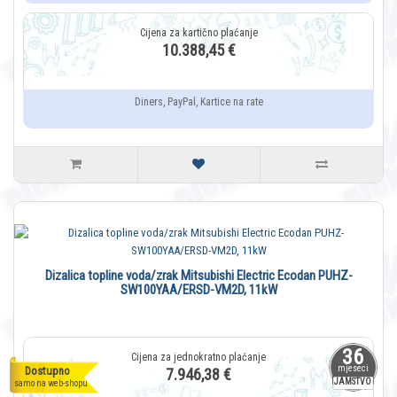
10.388,45 €
Diners, PayPal, Kartice na rate
Dizalica topline voda/zrak Mitsubishi Electric Ecodan PUHZ-
SW100YAA/ERSD-VM2D, 11kW
36
mjeseci
Dostupno
7.946,38 €
JAMSTVO
samo na web-shopu