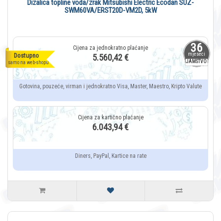
Dizalica topline voda/zrak Mitsubishi Electric Ecodan SUZ-
SWM60VA/ERST20D-VM2D, 5kW
36
mjeseci
Dostupno
5.560,42 €
JAMSTVO
samo na web-shopu
Gotovina, pouzeće, virman i jednokratno Visa, Master, Maestro, Kripto Valute
6.043,94 €
Diners, PayPal, Kartice na rate