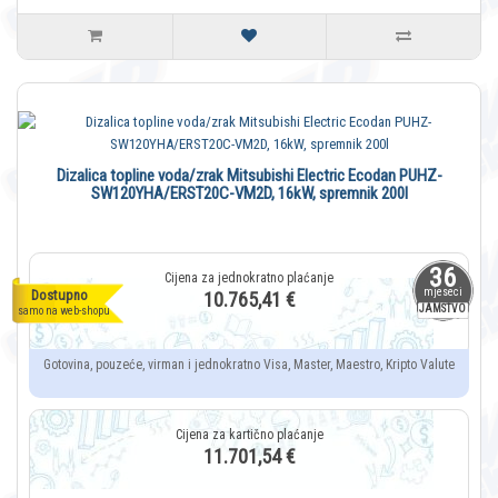
Dizalica topline voda/zrak Mitsubishi Electric Ecodan PUHZ-
SW120YHA/ERST20C-VM2D, 16kW, spremnik 200l
36
mjeseci
Dostupno
10.765,41 €
JAMSTVO
samo na web-shopu
Gotovina, pouzeće, virman i jednokratno Visa, Master, Maestro, Kripto Valute
11.701,54 €