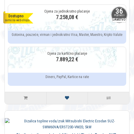
36
mjeseci
Dostupno
7.258,08 €
JAMSTVO
samo na web-shopu
Gotovina, pouzeće, virman i jednokratno Visa, Master, Maestro, Kripto Valute
7.889,22 €
Diners, PayPal, Kartice na rate