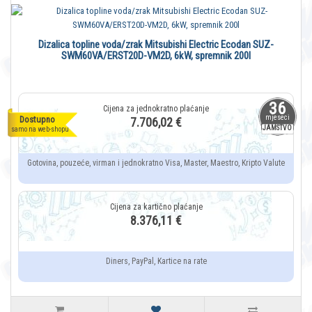
Dizalica topline voda/zrak Mitsubishi Electric Ecodan SUZ-
SWM60VA/ERST20D-VM2D, 6kW, spremnik 200l
36
mjeseci
Dostupno
7.706,02 €
JAMSTVO
samo na web-shopu
Gotovina, pouzeće, virman i jednokratno Visa, Master, Maestro, Kripto Valute
8.376,11 €
Diners, PayPal, Kartice na rate