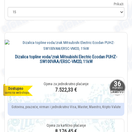
Prikaži:
Dizalica topline voda/zrak Mitsubishi Electric Ecodan PUHZ-
SW100VAA/ERSC-VM2D, 11kW
36
mjeseci
Dostupno
7.522,33 €
JAMSTVO
samo na web-shopu
Gotovina, pouzeće, virman i jednokratno Visa, Master, Maestro, Kripto Valute
8.176,45 €