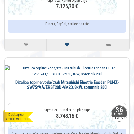
7.176,70 €
Diners, PayPal, Kartice na rate
Dizalica topline voda/zrak Mitsubishi Electric Ecodan PUHZ-
SW75YAA/ERST20D-VM2D, 8kW, spremnik 200l
36
mjeseci
Dostupno
8.748,16 €
JAMSTVO
samo na web-shopu
Gotovina, pouzeće, virman i jednokratno Visa, Master, Maestro, Kripto Valute