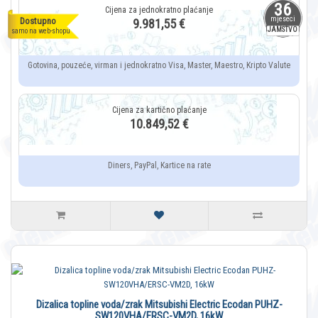
36
mjeseci
Dostupno
9.981,55 €
JAMSTVO
samo na web-shopu
Gotovina, pouzeće, virman i jednokratno Visa, Master, Maestro, Kripto Valute
10.849,52 €
Diners, PayPal, Kartice na rate
Dizalica topline voda/zrak Mitsubishi Electric Ecodan PUHZ-
SW120VHA/ERSC-VM2D, 16kW