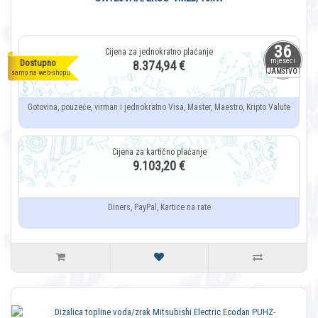
36
mjeseci
Dostupno
8.374,94 €
JAMSTVO
samo na web-shopu
Gotovina, pouzeće, virman i jednokratno Visa, Master, Maestro, Kripto Valute
9.103,20 €
Diners, PayPal, Kartice na rate