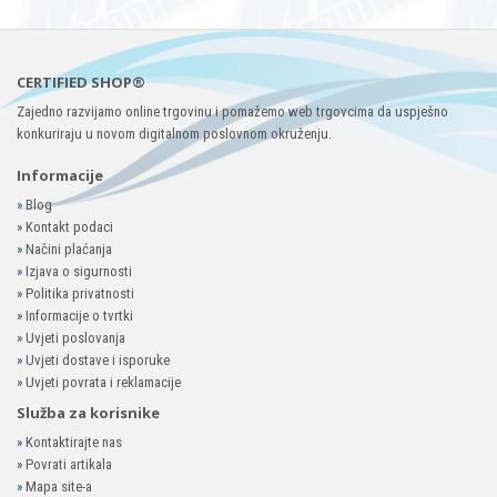
CERTIFIED SHOP®
Zajedno razvijamo online trgovinu i pomažemo web trgovcima da uspješno
konkuriraju u novom digitalnom poslovnom okruženju.
Informacije
»
Blog
»
Kontakt podaci
»
Načini plaćanja
»
Izjava o sigurnosti
»
Politika privatnosti
»
Informacije o tvrtki
»
Uvjeti poslovanja
»
Uvjeti dostave i isporuke
»
Uvjeti povrata i reklamacije
Služba za korisnike
»
Kontaktirajte nas
»
Povrati artikala
»
Mapa site-a