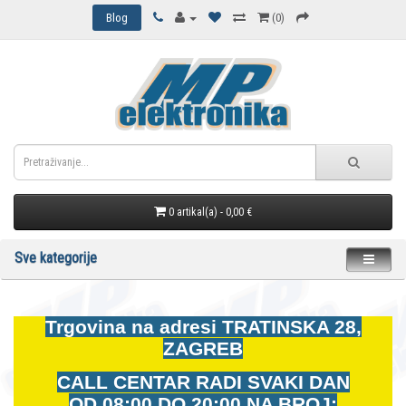
Blog
(0)
0 artikal(a) - 0,00 €
Sve kategorije
Trgovina na adresi
TRATINSKA 28,
ZAGREB
CALL CENTAR RADI SVAKI DAN
OD
08:00 DO 20:00 NA BROJ: