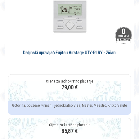
0
mjeseci
JAMSTVO
Daljinski upravljač Fujitsu Airstage UTY-RLRY - žičani
79,00 €
Gotovina, pouzeće, virman i jednokratno Visa, Master, Maestro, Kripto Valute
85,87 €