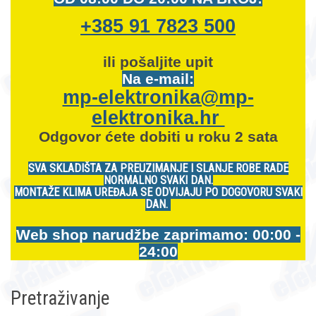
+385 91 7823 500
ili pošaljite upit
Na e-mail:
mp-elektronika@mp-
elektronika.hr
Odgovor ćete dobiti u roku 2 sata
SVA SKLADIŠTA ZA PREUZIMANJE I SLANJE ROBE RADE
NORMALNO SVAKI DAN.
MONTAŽE KLIMA UREĐAJA SE ODVIJAJU PO DOGOVORU SVAKI
DAN.
Web shop narudžbe zaprimamo: 00:00 -
24:00
Pretraživanje