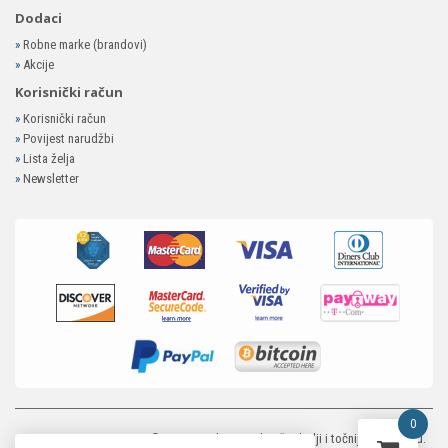
Dodaci
»
Robne marke (brandovi)
»
Akcije
Korisnički račun
»
Korisnički račun
»
Povijest narudžbi
»
Lista želja
»
Newsletter
0
MP-ELEKTRONIKA SHOP
© 2026. Trudimo se dati što bolji i točniji opis i sliku.