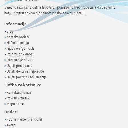
Zajedno razvijamo online trgovinu i pomažemo web trgovcima da uspješno
konkuriraju u novom digitalnom poslovnom okruženju.
Informacije
»
Blog
»
Kontakt podaci
»
Načini plaćanja
»
Izjava o sigurnosti
»
Politika privatnosti
»
Informacije o tvrtki
»
Uvjeti poslovanja
»
Uvjeti dostave i isporuke
»
Uvjeti povrata i reklamacije
Služba za korisnike
»
Kontaktirajte nas
»
Povrati artikala
»
Mapa site-a
Dodaci
»
Robne marke (brandovi)
»
Akcije