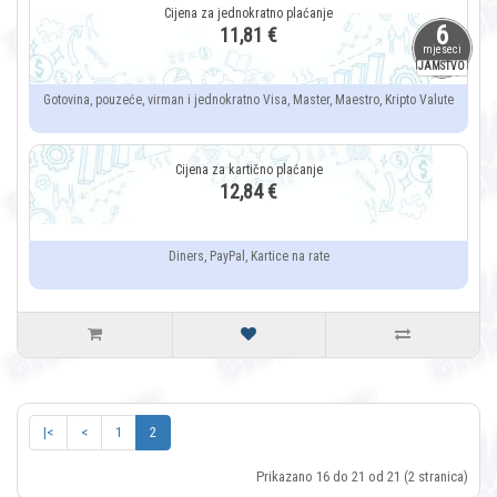
6
11,81 €
mjeseci
JAMSTVO
Gotovina, pouzeće, virman i jednokratno Visa, Master, Maestro, Kripto Valute
12,84 €
Diners, PayPal, Kartice na rate
|<
<
1
2
Prikazano 16 do 21 od 21 (2 stranica)