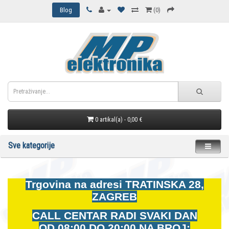
Blog
(0)
0 artikal(a) - 0,00 €
Sve kategorije
Trgovina na adresi
TRATINSKA 28,
ZAGREB
CALL CENTAR RADI SVAKI DAN
OD
08:00 DO 20:00 NA BROJ: