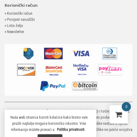
Korisnički račun
»
Korisnički račun
»
Povijest narudžbi
»
Lista želja
»
Newsletter
0
MP-ELEKTRONIKA SHOP
© 2026. Trudimo se dati što bolji i točniji opis i sliku.
Unatoč tome, ne možemo garantirati da su svi navedeni podaci i slike u
Naša web stranica koristi kolačiće kako bismo vam
potpunosti točni. Ne odgovaramo za eventualne pogreške nastale u opisu
pružili najbolje moguće korisničko iskustvo. Više
proizvoda, greške prilikom štampanja te promjene cijena. Slike ne jamče svojstva
informacija možete pronaći u:
Politika privatnosti.
proizvoda.