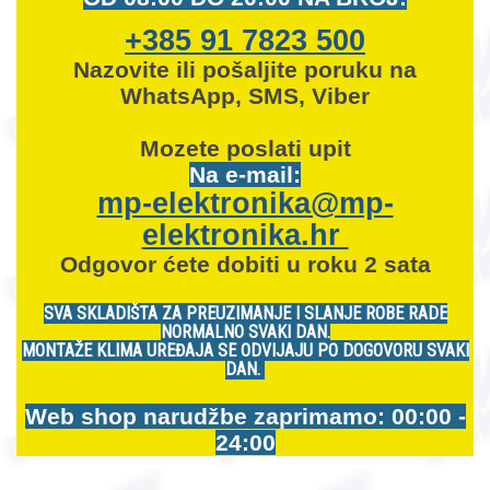
+385 91 7823 500
Nazovite ili pošaljite poruku na
WhatsApp, SMS, Viber
Mozete
poslati upit
Na e-mail:
mp-elektronika@mp-
elektronika.hr
Odgovor ćete dobiti u roku 2 sata
SVA SKLADIŠTA ZA PREUZIMANJE I SLANJE ROBE RADE
NORMALNO SVAKI DAN.
MONTAŽE KLIMA UREĐAJA SE ODVIJAJU PO DOGOVORU SVAKI
DAN.
Web shop narudžbe zaprimamo: 00:00 -
24:00