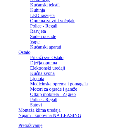
Kućanski tekstil
Kuhinja
LED rasvjeta
Oprema za vrt i voćnjak
Police - Regali
Rasvjeta
Suđe i posuđe
Vage
Kućanski aparati
Ostalo
Prikaži sve Ostalo
Dječja oprema
Elektronski uređaji
Kućna zvona
Ljepota
Medicinska oprema i pomagala
Motori za ograde i garaže
Otkup mobitela - Zagreb
Police - Regali
Satovi
Montaža klima uređaja
Najam - kupovina NA LEASING
Pretraživanje