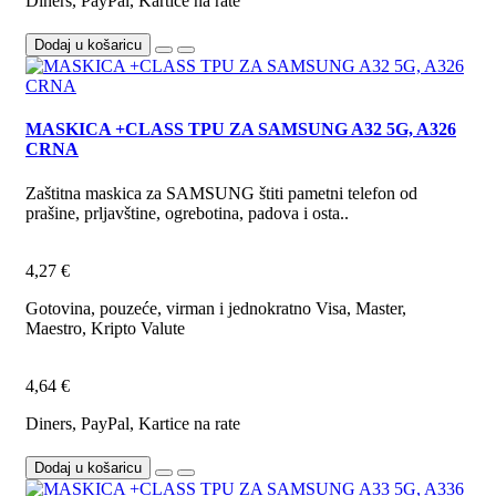
Diners, PayPal, Kartice na rate
Dodaj u košaricu
MASKICA +CLASS TPU ZA SAMSUNG A32 5G, A326
CRNA
Zaštitna maskica za SAMSUNG štiti pametni telefon od
prašine, prljavštine, ogrebotina, padova i osta..
4,27 €
Gotovina, pouzeće, virman i jednokratno Visa, Master,
Maestro, Kripto Valute
4,64 €
Diners, PayPal, Kartice na rate
Dodaj u košaricu