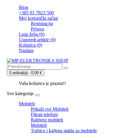
Blog
+385 91 7823 500
Moj korisnički račun
Registracija
Prijava
Lista želja (0)
Usporedi artikle (0)
Košarica
(0)
Naplata
0 artikal(a) - 0,00 €
Vaša košarica je prazna!!
Sve kategorije
Mobiteli
Prikaži sve Mobiteli
Fiksni telefoni
Rabljeni mobiteli
Mobiteli
Torbice i kaljena stakla za mobitele