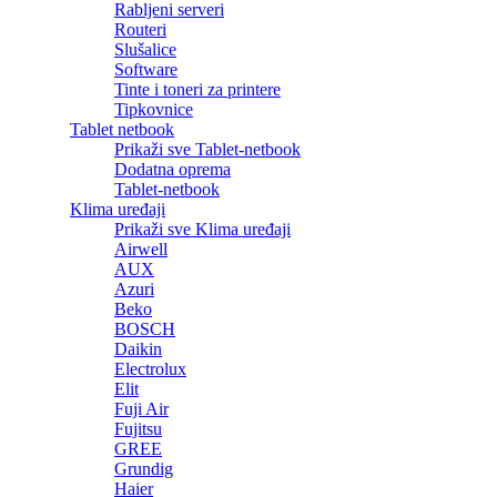
Rabljeni serveri
Routeri
Slušalice
Software
Tinte i toneri za printere
Tipkovnice
Tablet netbook
Prikaži sve Tablet-netbook
Dodatna oprema
Tablet-netbook
Klima uređaji
Prikaži sve Klima uređaji
Airwell
AUX
Azuri
Beko
BOSCH
Daikin
Electrolux
Elit
Fuji Air
Fujitsu
GREE
Grundig
Haier