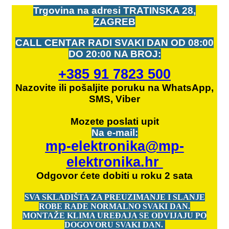
Trgovina na adresi
TRATINSKA 28,
ZAGREB
CALL CENTAR RADI SVAKI DAN OD
08:00
DO 20:00 NA BROJ:
+385 91 7823 500
Nazovite ili pošaljite poruku na WhatsApp,
SMS, Viber
Mozete
poslati upit
Na e-mail:
mp-elektronika@mp-
elektronika.hr
Odgovor ćete dobiti u roku 2 sata
SVA SKLADIŠTA ZA PREUZIMANJE I SLANJE
ROBE RADE NORMALNO SVAKI DAN.
MONTAŽE KLIMA UREĐAJA SE ODVIJAJU PO
DOGOVORU SVAKI DAN.