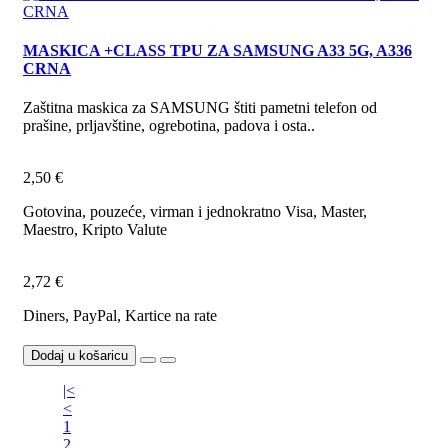
MASKICA +CLASS TPU ZA SAMSUNG A33 5G, A336
CRNA
Zaštitna maskica za SAMSUNG štiti pametni telefon od
prašine, prljavštine, ogrebotina, padova i osta..
2,50 €
Gotovina, pouzeće, virman i jednokratno Visa, Master,
Maestro, Kripto Valute
2,72 €
Diners, PayPal, Kartice na rate
Dodaj u košaricu
|<
<
1
2