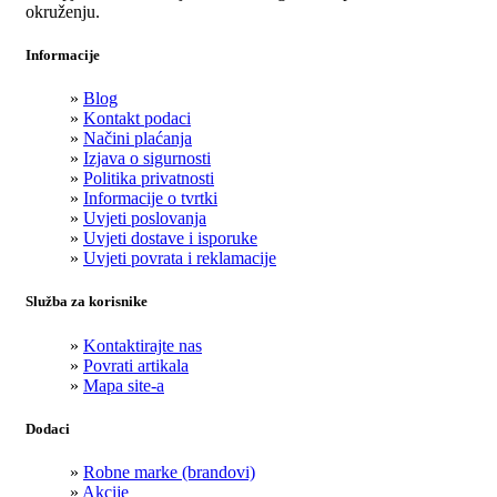
okruženju.
Informacije
»
Blog
»
Kontakt podaci
»
Načini plaćanja
»
Izjava o sigurnosti
»
Politika privatnosti
»
Informacije o tvrtki
»
Uvjeti poslovanja
»
Uvjeti dostave i isporuke
»
Uvjeti povrata i reklamacije
Služba za korisnike
»
Kontaktirajte nas
»
Povrati artikala
»
Mapa site-a
Dodaci
»
Robne marke (brandovi)
»
Akcije