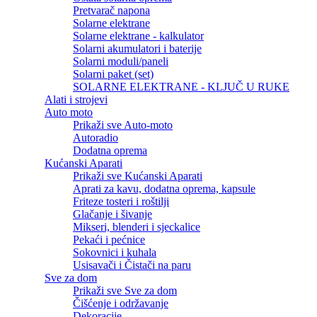
Pretvarač napona
Solarne elektrane
Solarne elektrane - kalkulator
Solarni akumulatori i baterije
Solarni moduli/paneli
Solarni paket (set)
SOLARNE ELEKTRANE - KLJUČ U RUKE
Alati i strojevi
Auto moto
Prikaži sve Auto-moto
Autoradio
Dodatna oprema
Kućanski Aparati
Prikaži sve Kućanski Aparati
Aprati za kavu, dodatna oprema, kapsule
Friteze tosteri i roštilji
Glačanje i šivanje
Mikseri, blenderi i sjeckalice
Pekaći i pećnice
Sokovnici i kuhala
Usisavači i Čistači na paru
Sve za dom
Prikaži sve Sve za dom
Čišćenje i održavanje
Dekoracije