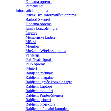
Dodatna oprema
Pametni sat
Informatička oprema
Prikaži sve Informatička oprema
Barkod Skeneri
Dodatna oprema
Igraće konzole i igre
Laptop
Memorijske kartice
Miševi
Monitori
Mrežna i Wireless oprema
Periferija
Pojačivač signala
POS oprema
Printeri
Rabljena računala
Rabljene blagajne
Rabljene igraće konzole i igre
Rabljeni Laptopi
Rabljeni monitori
Rabljeni Printer/Skeneri
Rabljeni printeri
Rabljeni projektori
Rabljeni računalni kompleti