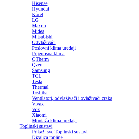
Hisense
Hyundai
Korel
LG
Maxon
Midea
Mitsubishi
Odvlaživači
Poslovni klima uređaji
Prijenosna klima
QTherm
Qzen
Samsung
TCL
Tesla
Thermal
Toshiba
Ventilatori, odvlaživači i ovlaživači zraka
Vivax
Vox
Xiaomi
Montaža klima uređaja
Toplinski sustavi
Prikaži sve Toplinski sustavi
Dizalica topline