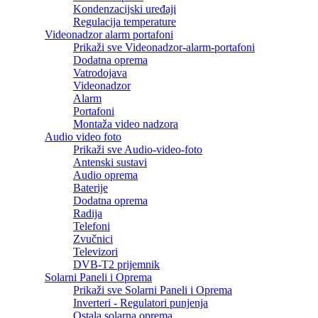
Kondenzacijski uređaji
Regulacija temperature
Videonadzor alarm portafoni
Prikaži sve Videonadzor-alarm-portafoni
Dodatna oprema
Vatrodojava
Videonadzor
Alarm
Portafoni
Montaža video nadzora
Audio video foto
Prikaži sve Audio-video-foto
Antenski sustavi
Audio oprema
Baterije
Dodatna oprema
Radija
Telefoni
Zvučnici
Televizori
DVB-T2 prijemnik
Solarni Paneli i Oprema
Prikaži sve Solarni Paneli i Oprema
Inverteri - Regulatori punjenja
Ostala solarna oprema