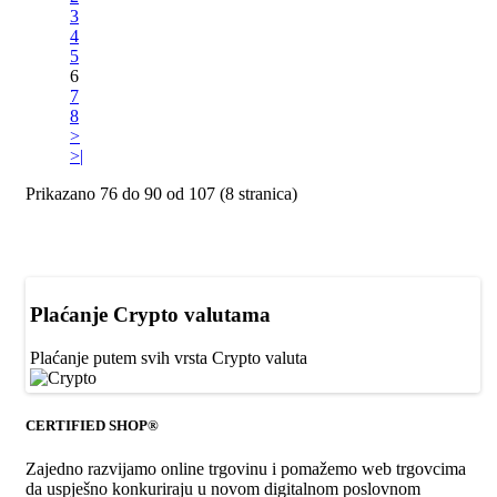
3
4
5
6
7
8
>
>|
Prikazano 76 do 90 od 107 (8 stranica)
Plaćanje Crypto valutama
Plaćanje putem svih vrsta Crypto valuta
CERTIFIED SHOP®
Zajedno razvijamo online trgovinu i pomažemo web trgovcima
da uspješno konkuriraju u novom digitalnom poslovnom