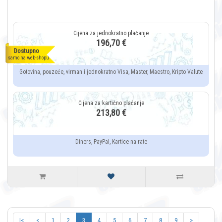
196,70 €
Dostupno
samo na web-shopu
Gotovina, pouzeće, virman i jednokratno Visa, Master, Maestro, Kripto Valute
213,80 €
Diners, PayPal, Kartice na rate
|<
<
1
2
3
4
5
6
7
8
9
>