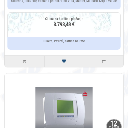
Gotovina, pouzeće, virman i jednokratno Visa, Master, Maestro, Kripto Valute
3.793,48 €
Diners, PayPal, Kartice na rate
12
mjeseci