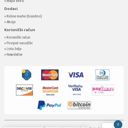
»
Mapa site-a
Dodaci
»
Robne marke (brandovi)
»
Akcije
Korisnički račun
»
Korisnički račun
»
Povijest narudžbi
»
Lista želja
»
Newsletter
0