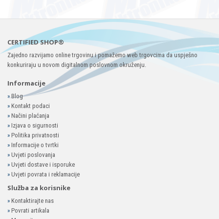
CERTIFIED SHOP®
Zajedno razvijamo online trgovinu i pomažemo web trgovcima da uspješno
konkuriraju u novom digitalnom poslovnom okruženju.
Informacije
»
Blog
»
Kontakt podaci
»
Načini plaćanja
»
Izjava o sigurnosti
»
Politika privatnosti
»
Informacije o tvrtki
»
Uvjeti poslovanja
»
Uvjeti dostave i isporuke
»
Uvjeti povrata i reklamacije
Služba za korisnike
»
Kontaktirajte nas
»
Povrati artikala