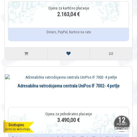
2.163,04 €
Diners, PayPal, Kartice na rate
Adresabilna vatrodojavna centrala UniPos IF 7002- 4 petlje
12
3.490,00 €
mjeseci
Dostupno
JAMSTVO
samo na web-shopu