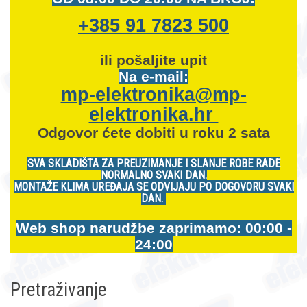
+385 91 7823 500
ili pošaljite upit
Na e-mail:
mp-elektronika@mp-
elektronika.hr
Odgovor ćete dobiti u roku 2 sata
SVA SKLADIŠTA ZA PREUZIMANJE I SLANJE ROBE RADE
NORMALNO SVAKI DAN.
MONTAŽE KLIMA UREĐAJA SE ODVIJAJU PO DOGOVORU SVAKI
DAN.
Web shop narudžbe zaprimamo: 00:00 -
24:00
Pretraživanje