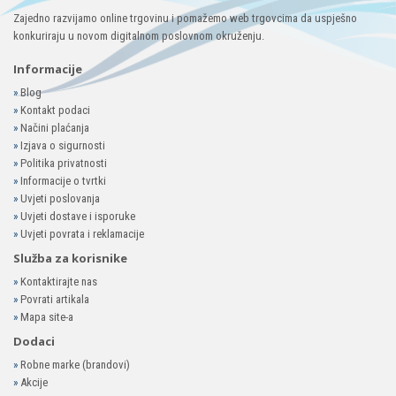
Zajedno razvijamo online trgovinu i pomažemo web trgovcima da uspješno
konkuriraju u novom digitalnom poslovnom okruženju.
Informacije
»
Blog
»
Kontakt podaci
»
Načini plaćanja
»
Izjava o sigurnosti
»
Politika privatnosti
»
Informacije o tvrtki
»
Uvjeti poslovanja
»
Uvjeti dostave i isporuke
»
Uvjeti povrata i reklamacije
Služba za korisnike
»
Kontaktirajte nas
»
Povrati artikala
»
Mapa site-a
Dodaci
»
Robne marke (brandovi)
»
Akcije