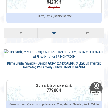
542,39 €
732,34 €
Diners, PayPal, Kartice na rate
Klima uređaj Vivax R+ Design ACP-12CH35AERI+, 3.5kW, 3D Inverter,
Ionizator, Wi-Fi ready - silver SA MONTAŽOM
60
mjeseci
779,00 €
JAMSTVO
Gotovina, pouzeće, virman i jednokratno Visa, Master, Maestro, Kripto Valute