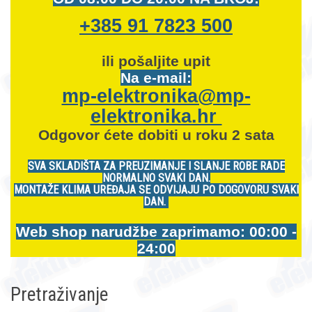
+385 91 7823 500
ili pošaljite upit
Na e-mail:
mp-elektronika@mp-
elektronika.hr
Odgovor ćete dobiti u roku 2 sata
SVA SKLADIŠTA ZA PREUZIMANJE I SLANJE ROBE RADE
NORMALNO SVAKI DAN.
MONTAŽE KLIMA UREĐAJA SE ODVIJAJU PO DOGOVORU SVAKI
DAN.
Web shop narudžbe zaprimamo: 00:00 -
24:00
Pretraživanje