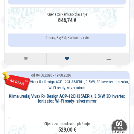
846,74 €
Diners, PayPal, Kartice na rate
od 04.08.2026 - 19.08.2026
Klima uređaj Vivax R+ Design ACP-12CH35AERI+, 3.5kW, 3D Inverter,
Ionizator, Wi-Fi ready- silver mirror
60
mjeseci
529,00 €
JAMSTVO