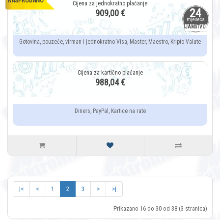
RASPRODANO
24
909,00 €
mjeseca
JAMSTVO
Gotovina, pouzeće, virman i jednokratno Visa, Master, Maestro, Kripto Valute
988,04 €
Diners, PayPal, Kartice na rate
|<
<
1
2
3
>
>|
Prikazano 16 do 30 od 38 (3 stranica)