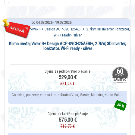
od 04.08.2026 - 19.08.2026
Klima uređaj Vivax R+ Design ACP-09CH25AERI+, 2.7kW, 3D Inverter,
Ionizator, Wi-Fi ready - silver
60
mjeseci
529,00 €
JAMSTVO
661,25 €
Gotovina, pouzeće, virman i jednokratno Visa, Master, Maestro, Kripto Valute
-20 %
575,00 €
718,75 €