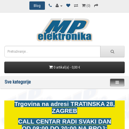
Blog
(0)
0 artikal(a) - 0,00 €
Sve kategorije
Trgovina na adresi
TRATINSKA 28,
ZAGREB
CALL CENTAR RADI SVAKI DAN
OD
08:00 DO 20:00 NA BROJ: