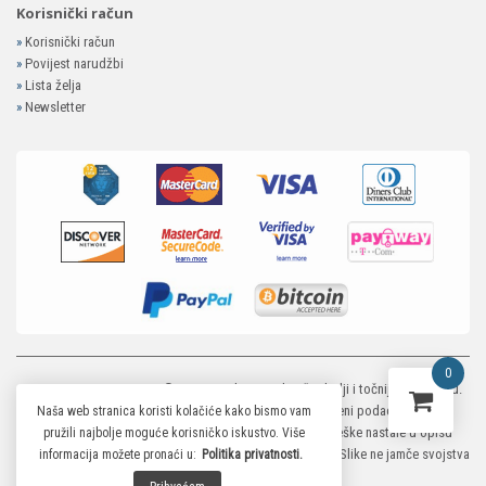
Korisnički račun
»
Korisnički račun
»
Povijest narudžbi
»
Lista želja
»
Newsletter
0
MP-ELEKTRONIKA SHOP
© 2026. Trudimo se dati što bolji i točniji opis i sliku.
Unatoč tome, ne možemo garantirati da su svi navedeni podaci i slike u
Naša web stranica koristi kolačiće kako bismo vam
potpunosti točni. Ne odgovaramo za eventualne pogreške nastale u opisu
pružili najbolje moguće korisničko iskustvo. Više
proizvoda, greške prilikom štampanja te promjene cijena. Slike ne jamče svojstva
informacija možete pronaći u:
Politika privatnosti.
proizvoda.