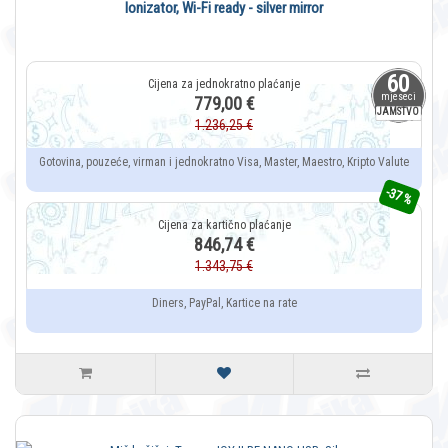
Ionizator, Wi-Fi ready - silver mirror
60
mjeseci
779,00 €
JAMSTVO
1.236,25 €
Gotovina, pouzeće, virman i jednokratno Visa, Master, Maestro, Kripto Valute
-37 %
846,74 €
1.343,75 €
Diners, PayPal, Kartice na rate