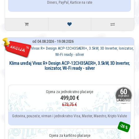
Diners, PayPal, Kartice na rate
od 04.08.2026 - 19.08.2026
Klima uređaj Vivax R+ Design ACP-12CH35AERI+, 3.5kW, 3D Inverter,
Ionizator, Wi-Fi ready - silver
60
mjeseci
499,00 €
JAMSTVO
673,75 €
Gotovina, pouzeće, virman i jednokratno Visa, Master, Maestro, Kripto Valute
-26 %