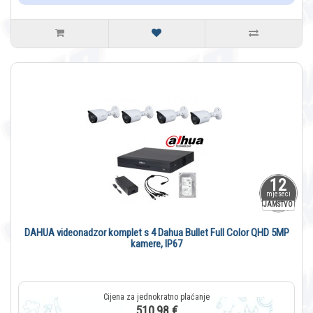
12
mjeseci
JAMSTVO
DAHUA videonadzor komplet s 4 Dahua Bullet Full Color QHD 5MP
kamere, IP67
510,98 €