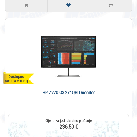
Dostupno
samo na web-shopu
HP Z27Q G3 27" QHD monitor
236,50 €