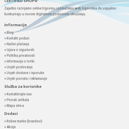
CERTIFIED SHOP®
Zajedno razvijamo online trgovinu i pomažemo web trgovcima da uspješno
konkuriraju u novom digitalnom poslovnom okruženju.
Informacije
»
Blog
»
Kontakt podaci
»
Načini plaćanja
»
Izjava o sigurnosti
»
Politika privatnosti
»
Informacije o tvrtki
»
Uvjeti poslovanja
»
Uvjeti dostave i isporuke
»
Uvjeti povrata i reklamacije
Služba za korisnike
»
Kontaktirajte nas
»
Povrati artikala
»
Mapa site-a
Dodaci
»
Robne marke (brandovi)
»
Akcije