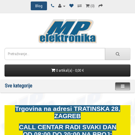
Blog
(0)
0 artikal(a) - 0,00 €
Sve kategorije
Trgovina na adresi
TRATINSKA 28,
ZAGREB
CALL CENTAR RADI SVAKI DAN
OD
08:00 DO 20:00 NA BROJ: