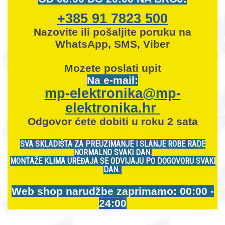
+385 91 7823 500
Nazovite ili pošaljite poruku na
WhatsApp, SMS, Viber
Mozete
poslati upit
Na e-mail:
mp-elektronika@mp-
elektronika.hr
Odgovor ćete dobiti u roku 2 sata
SVA SKLADIŠTA ZA PREUZIMANJE I SLANJE ROBE RADE
NORMALNO SVAKI DAN.
MONTAŽE KLIMA UREĐAJA SE ODVIJAJU PO DOGOVORU SVAKI
DAN.
Web shop narudžbe zaprimamo: 00:00 -
24:00