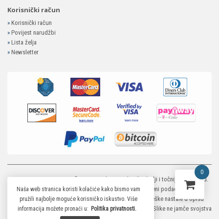
Korisnički račun
»
Korisnički račun
»
Povijest narudžbi
»
Lista želja
»
Newsletter
0
MP-ELEKTRONIKA SHOP
© 2026. Trudimo se dati što bolji i točniji opis i sliku.
Unatoč tome, ne možemo garantirati da su svi navedeni podaci i slike u
Naša web stranica koristi kolačiće kako bismo vam
potpunosti točni. Ne odgovaramo za eventualne pogreške nastale u opisu
pružili najbolje moguće korisničko iskustvo. Više
proizvoda, greške prilikom štampanja te promjene cijena. Slike ne jamče svojstva
informacija možete pronaći u:
Politika privatnosti.
proizvoda.