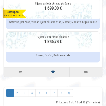
1.699,00 €
Dostupno
samo na web-shopu
Gotovina, pouzeće, virman i jednokratno Visa, Master, Maestro, Kripto Valute
1.846,74 €
Diners, PayPal, Kartice na rate
1
2
3
4
5
6
7
>
>|
Prikazano 1 do 15 od 93 (7 stranica)