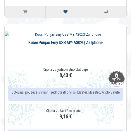
Kućni Punjač Emy USB MY-A302Q Za Iphone
6
8,43 €
mjeseci
JAMSTVO
Gotovina, pouzeće, virman i jednokratno Visa, Master, Maestro, Kripto Valute
9,16 €