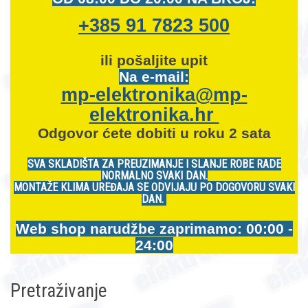
+385 91 7823 500
ili pošaljite upit
Na e-mail:
mp-elektronika@mp-
elektronika.hr
Odgovor ćete dobiti u roku 2 sata
SVA SKLADIŠTA ZA PREUZIMANJE I SLANJE ROBE RADE
NORMALNO SVAKI DAN.
MONTAŽE KLIMA UREĐAJA SE ODVIJAJU PO DOGOVORU SVAKI
DAN.
Web shop narudžbe zaprimamo: 00:00 -
24:00
Pretraživanje