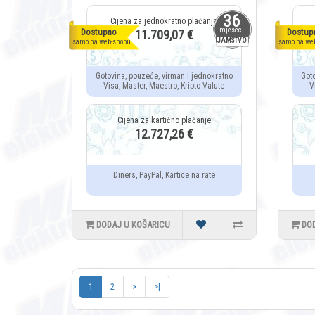
36
mjeseci
Dostupno
Dostup
11.709,07 €
JAMSTVO
samo na web-shopu
samo na we
Gotovina, pouzeće, virman i jednokratno
Got
Visa, Master, Maestro, Kripto Valute
V
12.727,26 €
Diners, PayPal, Kartice na rate
DODAJ U KOŠARICU
DO
1
2
>
>|