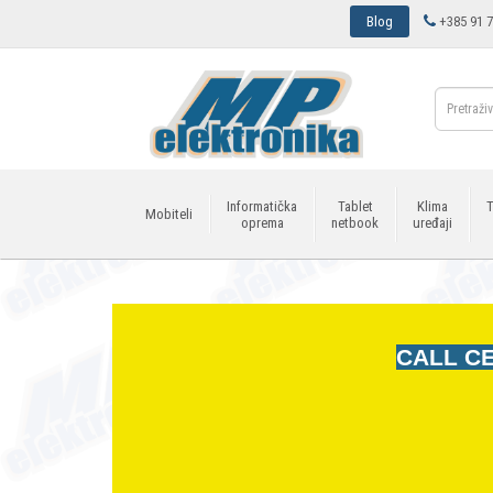
Blog
+385 91 7
Informatička
Tablet
Klima
T
Mobiteli
oprema
netbook
uređaji
CALL CE