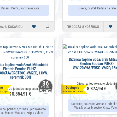
Diners, PayPal, Kartice na rate
Diners, PayPal, Kartice na rate
DAJ U KOŠARICU
DODAJ U KOŠARICU
Dizalica topline voda/zrak Mitsu
Electric Ecodan PUHZ-
lica topline voda/zrak Mitsubishi
SW120VHA/ERSC-VM2D, 16
Electric Ecodan PUHZ-
00YAA/ERST30C-VM2ED, 11kW,
spremnik 300l
36
mjeseci
no
Dostupno
8.374,94 €
JAMSTVO
b-shopu
samo na web-shopu
10.554,91 €
Gotovina, pouzeće, virman i jednokr
Visa, Master, Maestro, Kripto Valu
ovina, pouzeće, virman i jednokratno
isa, Master, Maestro, Kripto Valute