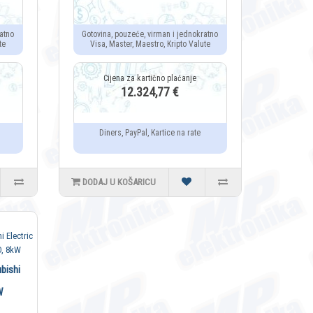
atno
Gotovina, pouzeće, virman i jednokratno
te
Visa, Master, Maestro, Kripto Valute
12.324,77 €
Diners, PayPal, Kartice na rate
DODAJ U KOŠARICU
bishi
W