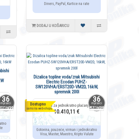
Diners, PayPal, Kartice na rate
DODAJ U KOŠARICU
bishi
Dizalica topline voda/zrak Mitsubishi
kW
Electric Ecodan PUHZ-
SW120VHA/ERST20D-VM2D, 16kW,
spremnik 200l
36
36
mjeseci
mjeseci
Dostupno
JAMSTVO
JAMSTVO
samo na web-shopu
10.410,11 €
atno
te
Gotovina, pouzeće, virman i jednokratno
Visa, Master, Maestro, Kripto Valute