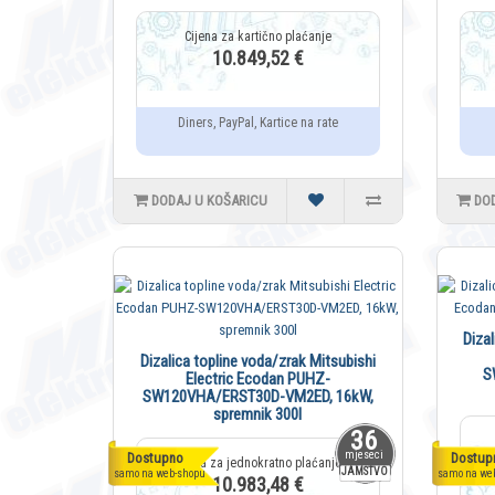
10.849,52 €
Diners, PayPal, Kartice na rate
DODAJ U KOŠARICU
DO
Diza
Dizalica topline voda/zrak Mitsubishi
S
Electric Ecodan PUHZ-
SW120VHA/ERST30D-VM2ED, 16kW,
spremnik 300l
36
mjeseci
Dostupno
Dostup
JAMSTVO
samo na web-shopu
samo na we
10.983,48 €