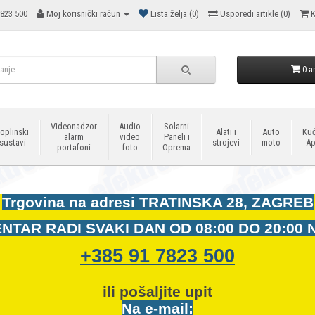
823 500
Moj korisnički račun
Lista želja (0)
Usporedi artikle (0)
K
0 ar
Videonadzor
Audio
Solarni
oplinski
Alati i
Auto
Kuć
alarm
video
Paneli i
sustavi
strojevi
moto
Ap
portafoni
foto
Oprema
Trgovina na adresi
TRATINSKA 28, ZAGREB
NTAR RADI SVAKI DAN OD
08:00 DO 20:00 
+385 91 7823 500
ili pošaljite upit
Na e-mail: