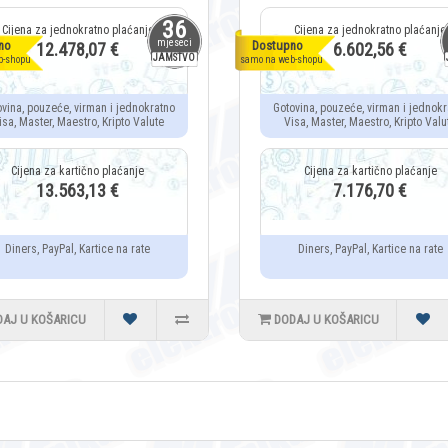
36
mjeseci
no
Dostupno
12.478,07 €
6.602,56 €
JAMSTVO
b-shopu
samo na web-shopu
ovina, pouzeće, virman i jednokratno
Gotovina, pouzeće, virman i jednokr
isa, Master, Maestro, Kripto Valute
Visa, Master, Maestro, Kripto Valu
13.563,13 €
7.176,70 €
Diners, PayPal, Kartice na rate
Diners, PayPal, Kartice na rate
DAJ U KOŠARICU
DODAJ U KOŠARICU