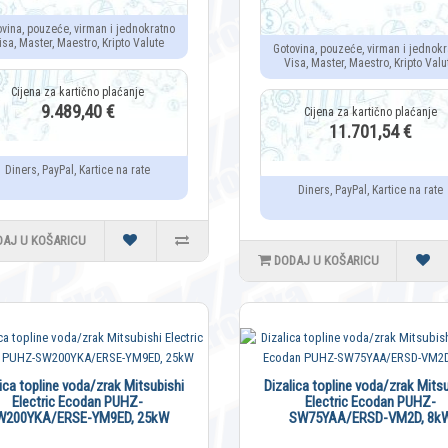
ovina, pouzeće, virman i jednokratno
isa, Master, Maestro, Kripto Valute
Gotovina, pouzeće, virman i jednokr
Visa, Master, Maestro, Kripto Valu
9.489,40 €
11.701,54 €
Diners, PayPal, Kartice na rate
Diners, PayPal, Kartice na rate
DAJ U KOŠARICU
DODAJ U KOŠARICU
lica topline voda/zrak Mitsubishi
Dizalica topline voda/zrak Mitsu
Electric Ecodan PUHZ-
Electric Ecodan PUHZ-
W200YKA/ERSE-YM9ED, 25kW
SW75YAA/ERSD-VM2D, 8k