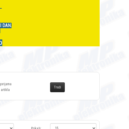
r
I DAN.
.
0
gorijama
 artikla
Prikaži: