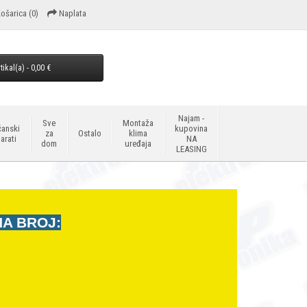
ošarica
(0)
Naplata
tikal(a) - 0,00 €
Najam -
Sve
Montaža
anski
kupovina
za
Ostalo
klima
arati
NA
dom
uređaja
LEASING
NA BROJ: