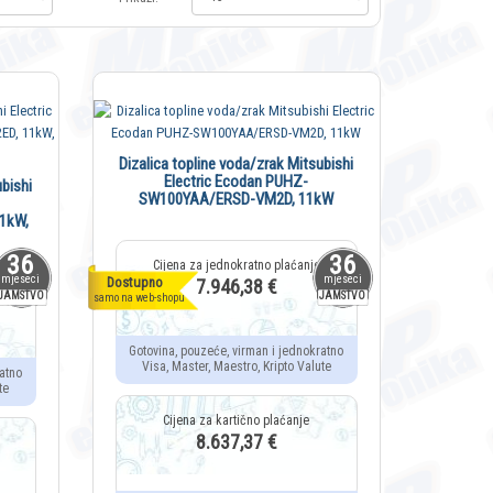
Dizalica topline voda/zrak Mitsubishi
Electric Ecodan PUHZ-
bishi
SW100YAA/ERSD-VM2D, 11kW
1kW,
36
36
mjeseci
mjeseci
Dostupno
7.946,38 €
JAMSTVO
JAMSTVO
samo na web-shopu
Gotovina, pouzeće, virman i jednokratno
Visa, Master, Maestro, Kripto Valute
atno
te
8.637,37 €