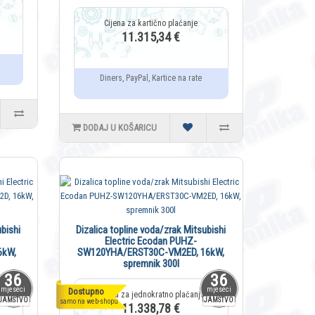
11.315,34 €
Diners, PayPal, Kartice na rate
DODAJ U KOŠARICU
bishi
Dizalica topline voda/zrak Mitsubishi
Electric Ecodan PUHZ-
6kW,
SW120YHA/ERST30C-VM2ED, 16kW,
spremnik 300l
36
36
mjeseci
mjeseci
Dostupno
JAMSTVO
JAMSTVO
samo na web-shopu
11.338,78 €