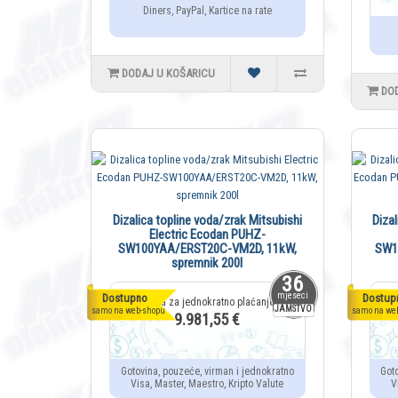
Diners, PayPal, Kartice na rate
DODAJ U KOŠARICU
DO
Dizalica topline voda/zrak Mitsubishi
Diza
Electric Ecodan PUHZ-
SW100YAA/ERST20C-VM2D, 11kW,
SW1
spremnik 200l
36
mjeseci
Dostupno
Dostup
JAMSTVO
samo na web-shopu
samo na we
9.981,55 €
Gotovina, pouzeće, virman i jednokratno
Got
Visa, Master, Maestro, Kripto Valute
V