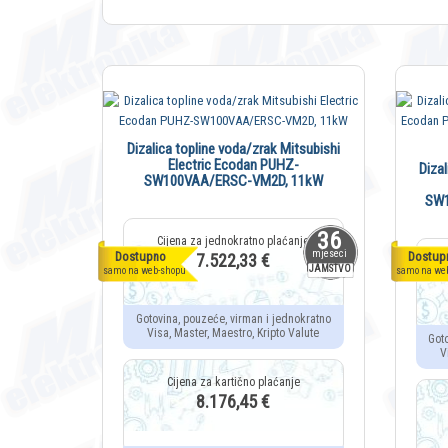
Dizalica topline voda/zrak Mitsubishi
Electric Ecodan PUHZ-
Diza
SW100VAA/ERSC-VM2D, 11kW
SW1
36
mjeseci
Dostupno
Dostup
7.522,33 €
JAMSTVO
samo na web-shopu
samo na we
Gotovina, pouzeće, virman i jednokratno
Visa, Master, Maestro, Kripto Valute
Got
V
8.176,45 €