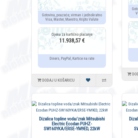
Got
V
Gotovina, pouzeće, virman i jednokratno
Visa, Master, Maestro, Kripto Valute
11.938,57 €
Diners, PayPal, Kartice na rate
DO
DODAJ U KOŠARICU
Dizalica topline voda/zrak Mitsubishi
Diza
Electric Ecodan PUHZ-
SW160YKA/ERSE-YM9ED, 22kW
S