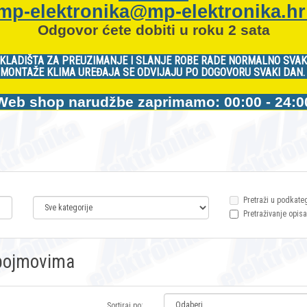
mp-elektronika@mp-elektronika.h
Odgovor ćete dobiti u roku 2 sata
KLADIŠTA ZA PREUZIMANJE I SLANJE ROBE RADE NORMALNO SVAK
MONTAŽE KLIMA UREĐAJA SE ODVIJAJU PO DOGOVORU SVAKI DAN
Web shop narudžbe zaprimamo: 00:00 - 24:0
Pretraži u podkate
Pretraživanje opisa
m pojmovima
Sortiraj po: