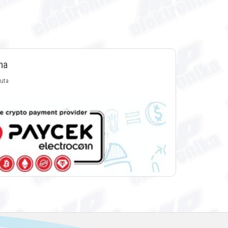
ma
luta