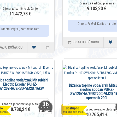
9.103,20 €
11.472,73 €
Diners, PayPal, Kartice na rate
Diners, PayPal, Kartice na rate
DODAJ U KOŠARICU
DAJ U KOŠARICU
lica topline voda/zrak Mitsubishi
Electric Ecodan PUHZ-
Dizalica topline voda/zrak Mitsu
W120YHA/ERSD-VM2D, 16kW
Electric Ecodan PUHZ-
SW120YHA/ERST20C-VM2D, 1
spremnik 200l
36
mjeseci
no
Dostupno
8.730,24 €
JAMSTVO
b-shopu
samo na web-shopu
10.765,41 €