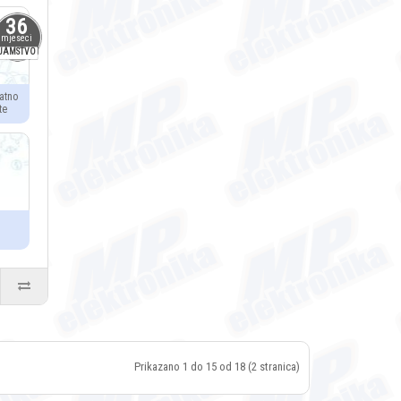
36
mjeseci
JAMSTVO
atno
te
Prikazano 1 do 15 od 18 (2 stranica)