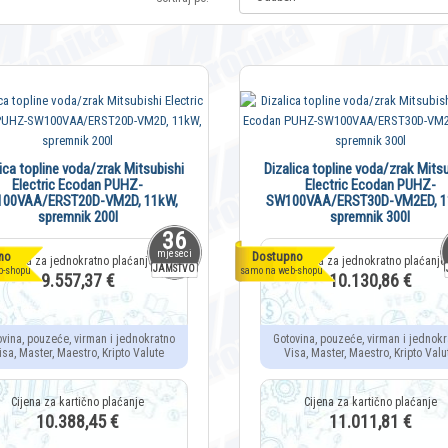
lica topline voda/zrak Mitsubishi
Dizalica topline voda/zrak Mitsu
Electric Ecodan PUHZ-
Electric Ecodan PUHZ-
00VAA/ERST20D-VM2D, 11kW,
SW100VAA/ERST30D-VM2ED, 1
spremnik 200l
spremnik 300l
36
mjeseci
no
Dostupno
JAMSTVO
b-shopu
samo na web-shopu
9.557,37 €
10.130,86 €
ovina, pouzeće, virman i jednokratno
Gotovina, pouzeće, virman i jednokr
isa, Master, Maestro, Kripto Valute
Visa, Master, Maestro, Kripto Valu
10.388,45 €
11.011,81 €