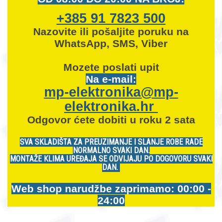
+385 91 7823 500
Nazovite ili pošaljite poruku na
WhatsApp, SMS, Viber
Mozete
poslati upit
Na e-mail:
mp-elektronika@mp-
elektronika.hr
Odgovor ćete dobiti u roku 2 sata
SVA SKLADIŠTA ZA PREUZIMANJE I SLANJE ROBE RADE
NORMALNO SVAKI DAN.
MONTAŽE KLIMA UREĐAJA SE ODVIJAJU PO DOGOVORU SVAKI
DAN.
Web shop narudžbe zaprimamo: 00:00 -
24:00