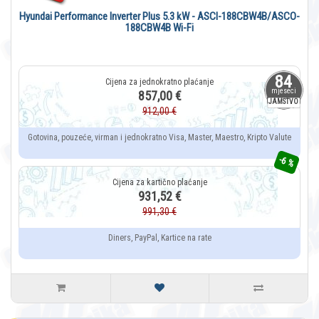
Hyundai Performance Inverter Plus 5.3 kW - ASCI-188CBW4B/ASCO-
188CBW4B Wi-Fi
84
mjeseci
857,00 €
JAMSTVO
912,00 €
Gotovina, pouzeće, virman i jednokratno Visa, Master, Maestro, Kripto Valute
-6 %
931,52 €
991,30 €
Diners, PayPal, Kartice na rate