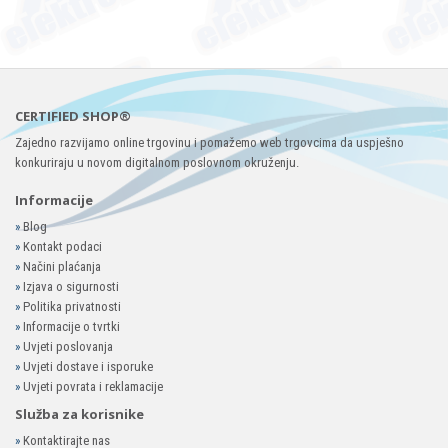
CERTIFIED SHOP®
Zajedno razvijamo online trgovinu i pomažemo web trgovcima da uspješno
konkuriraju u novom digitalnom poslovnom okruženju.
Informacije
»
Blog
»
Kontakt podaci
»
Načini plaćanja
»
Izjava o sigurnosti
»
Politika privatnosti
»
Informacije o tvrtki
»
Uvjeti poslovanja
»
Uvjeti dostave i isporuke
»
Uvjeti povrata i reklamacije
Služba za korisnike
»
Kontaktirajte nas