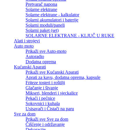
Pretvarač napona
Solarne elektrane
Solarne elektrane - kalkulator
Solarni akumulatori i baterije
Solarni moduli/paneli
Solarni paket (set)
SOLARNE ELEKTRANE - KLJUČ U RUKE
Alati i strojevi
Auto moto
Prikaži sve Auto-moto
Autoradio
Dodatna oprema
Kućanski Aparati
Prikaži sve Kućanski Aparati
Aprati za kavu, dodatna oprema, kapsule
Friteze tosteri i roštilji
Glačanje i šivanje
Mikseri, blenderi i sjeckalice
Pekaći i pećnice
Sokovnici i kuhala
Usisavači i Čistači na paru
Sve za dom
Prikaži sve Sve za dom
Čišćenje i održavanje
Dekoracije