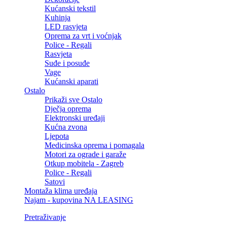
Kućanski tekstil
Kuhinja
LED rasvjeta
Oprema za vrt i voćnjak
Police - Regali
Rasvjeta
Suđe i posuđe
Vage
Kućanski aparati
Ostalo
Prikaži sve Ostalo
Dječja oprema
Elektronski uređaji
Kućna zvona
Ljepota
Medicinska oprema i pomagala
Motori za ograde i garaže
Otkup mobitela - Zagreb
Police - Regali
Satovi
Montaža klima uređaja
Najam - kupovina NA LEASING
Pretraživanje