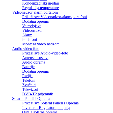
Kondenzacijski uređaji
Regulacija temperature
Videonadzor alarm portafoni
Prikaži sve Videonadzor-alarm-portafoni
Dodatna oprema
Vatrodojava
Videonadzor
Alarm
Portafoni
Montaža video nadzora
Audio video foto
Prikaži sve Audio-video-foto
Antenski sustavi
Audio oprema
Baterije
Dodatna oprema
Radija
Telefoni
Zvučnici
Televizori
DVB-T2 prijemnik
Solarni Paneli i Oprema
Prikaži sve Solarni Paneli i Oprema
Inverteri - Regulatori punjenja
Ostala solarna oprema