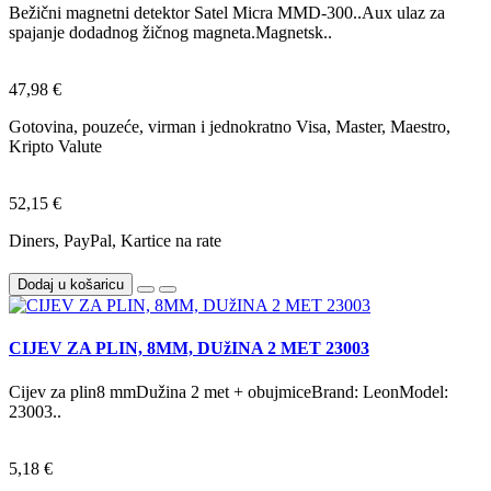
Bežični magnetni detektor Satel Micra MMD-300..Aux ulaz za
spajanje dodadnog žičnog magneta.Magnetsk..
47,98 €
Gotovina, pouzeće, virman i jednokratno Visa, Master, Maestro,
Kripto Valute
52,15 €
Diners, PayPal, Kartice na rate
Dodaj u košaricu
CIJEV ZA PLIN, 8MM, DUžINA 2 MET 23003
Cijev za plin8 mmDužina 2 met + obujmiceBrand: LeonModel:
23003..
5,18 €