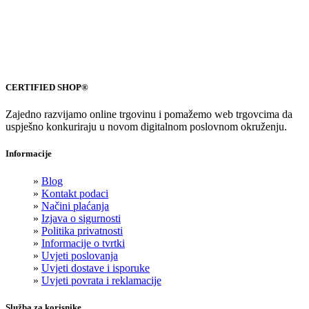
CERTIFIED SHOP®
Zajedno razvijamo online trgovinu i pomažemo web trgovcima da
uspješno konkuriraju u novom digitalnom poslovnom okruženju.
Informacije
»
Blog
»
Kontakt podaci
»
Načini plaćanja
»
Izjava o sigurnosti
»
Politika privatnosti
»
Informacije o tvrtki
»
Uvjeti poslovanja
»
Uvjeti dostave i isporuke
»
Uvjeti povrata i reklamacije
Služba za korisnike