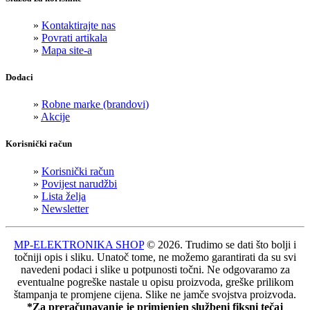
»
Kontaktirajte nas
»
Povrati artikala
»
Mapa site-a
Dodaci
»
Robne marke (brandovi)
»
Akcije
Korisnički račun
»
Korisnički račun
»
Povijest narudžbi
»
Lista želja
»
Newsletter
MP-ELEKTRONIKA SHOP
© 2026. Trudimo se dati što bolji i
točniji opis i sliku. Unatoč tome, ne možemo garantirati da su svi
navedeni podaci i slike u potpunosti točni. Ne odgovaramo za
eventualne pogreške nastale u opisu proizvoda, greške prilikom
štampanja te promjene cijena. Slike ne jamče svojstva proizvoda.
*Za preračunavanje je primjenjen službeni fiksni tečaj