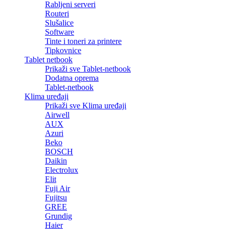
Rabljeni serveri
Routeri
Slušalice
Software
Tinte i toneri za printere
Tipkovnice
Tablet netbook
Prikaži sve Tablet-netbook
Dodatna oprema
Tablet-netbook
Klima uređaji
Prikaži sve Klima uređaji
Airwell
AUX
Azuri
Beko
BOSCH
Daikin
Electrolux
Elit
Fuji Air
Fujitsu
GREE
Grundig
Haier