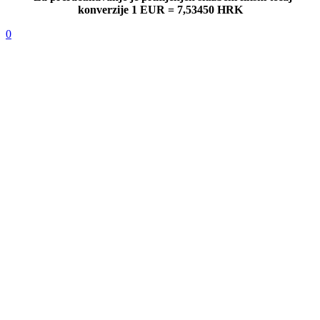
konverzije 1 EUR = 7,53450 HRK
0