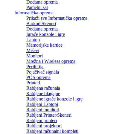
Dodatna oprema
Pametni sat
Informatička oprema
Prikaži sve Informatička oprema
Barkod Skeneri
Dodatna oprema
Igraće konzole i igre
Laptop
Memorijske kartice
Miševi
Monitori
Mrežna i Wireless oprema
Periferija
Pojačivač signala
POS oprema
Printeri
Rabljena računala
Rabljene blagajne
Rabljene igraće konzole i igre
Rabljeni Laptopi
Rabljeni monitori
Rabljeni Printer/Skeneri
Rabljeni printeri
Rabljeni projektori
Rabljeni računalni kompleti