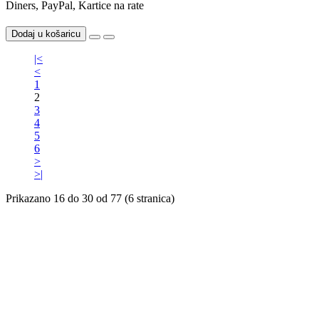
Diners, PayPal, Kartice na rate
Dodaj u košaricu
|<
<
1
2
3
4
5
6
>
>|
Prikazano 16 do 30 od 77 (6 stranica)