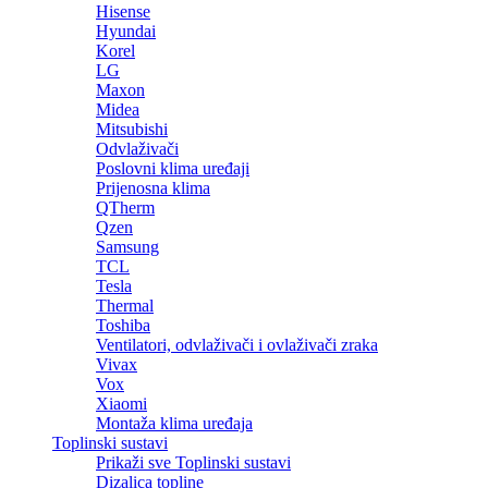
Hisense
Hyundai
Korel
LG
Maxon
Midea
Mitsubishi
Odvlaživači
Poslovni klima uređaji
Prijenosna klima
QTherm
Qzen
Samsung
TCL
Tesla
Thermal
Toshiba
Ventilatori, odvlaživači i ovlaživači zraka
Vivax
Vox
Xiaomi
Montaža klima uređaja
Toplinski sustavi
Prikaži sve Toplinski sustavi
Dizalica topline