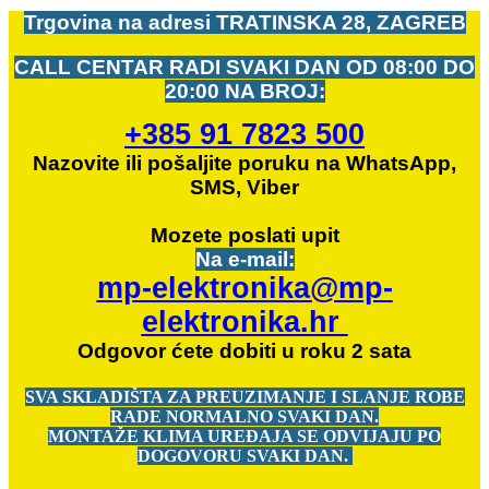
Trgovina na adresi
TRATINSKA 28, ZAGREB
CALL CENTAR RADI SVAKI DAN OD
08:00 DO
20:00 NA BROJ:
+385 91 7823 500
Nazovite ili pošaljite poruku na WhatsApp,
SMS, Viber
Mozete
poslati upit
Na e-mail:
mp-elektronika@mp-
elektronika.hr
Odgovor ćete dobiti u roku 2 sata
SVA SKLADIŠTA ZA PREUZIMANJE I SLANJE ROBE
RADE NORMALNO SVAKI DAN.
MONTAŽE KLIMA UREĐAJA SE ODVIJAJU PO
DOGOVORU SVAKI DAN.