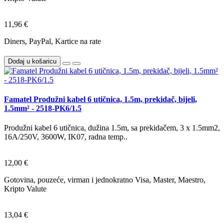
11,96 €
Diners, PayPal, Kartice na rate
Dodaj u košaricu
Famatel Produžni kabel 6 utičnica, 1.5m, prekidač, bijeli,
1.5mm² - 2518-PK6/1.5
Produžni kabel 6 utičnica, dužina 1.5m, sa prekidačem, 3 x 1.5mm2,
16A/250V, 3600W, IK07, radna temp..
12,00 €
Gotovina, pouzeće, virman i jednokratno Visa, Master, Maestro,
Kripto Valute
13,04 €