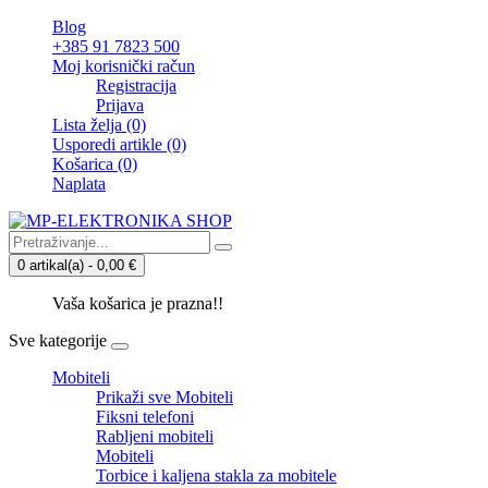
Blog
+385 91 7823 500
Moj korisnički račun
Registracija
Prijava
Lista želja (0)
Usporedi artikle (0)
Košarica
(0)
Naplata
0 artikal(a) - 0,00 €
Vaša košarica je prazna!!
Sve kategorije
Mobiteli
Prikaži sve Mobiteli
Fiksni telefoni
Rabljeni mobiteli
Mobiteli
Torbice i kaljena stakla za mobitele