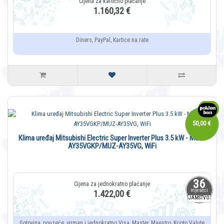
1.160,32 €
Diners, PayPal, Kartice na rate
50,00 €
Klima uređaj Mitsubishi Electric Super Inverter Plus 3.5 kW - MSZ-
AY35VGKP/MUZ-AY35VG, WiFi
36
mjeseci
1.422,00 €
JAMSTVO
Gotovina, pouzeće, virman i jednokratno Visa, Master, Maestro, Kripto Valute