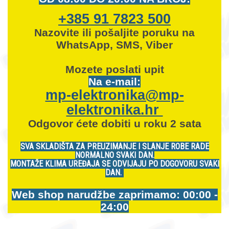
+385 91 7823 500
Nazovite ili pošaljite poruku na
WhatsApp, SMS, Viber
Mozete
poslati upit
Na e-mail:
mp-elektronika@mp-
elektronika.hr
Odgovor ćete dobiti u roku 2 sata
SVA SKLADIŠTA ZA PREUZIMANJE I SLANJE ROBE RADE
NORMALNO SVAKI DAN.
MONTAŽE KLIMA UREĐAJA SE ODVIJAJU PO DOGOVORU SVAKI
DAN.
Web shop narudžbe zaprimamo: 00:00 -
24:00