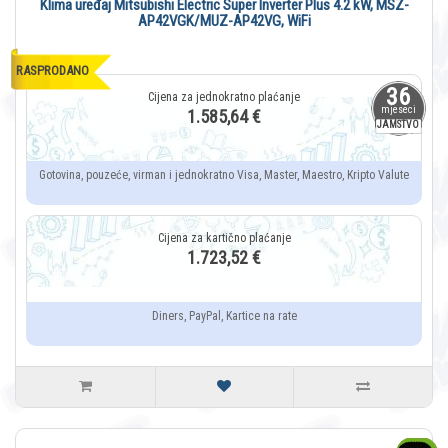
Klima uređaj Mitsubishi Electric Super Inverter Plus 4.2 kW, MSZ-
AP42VGK/MUZ-AP42VG, WiFi
RASPRODANO
36
mjeseci
1.585,64 €
JAMSTVO
Gotovina, pouzeće, virman i jednokratno Visa, Master, Maestro, Kripto Valute
1.723,52 €
Diners, PayPal, Kartice na rate