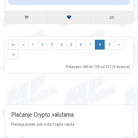
|<
<
1
2
3
4
5
6
7
8
9
>
>|
Prikazano 106 do 120 od 127 (9 stranica)
Plaćanje Crypto valutama
Plaćanje putem svih vrsta Crypto valuta