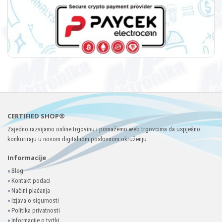
CERTIFIED SHOP®
Zajedno razvijamo online trgovinu i pomažemo web trgovcima da uspješno
konkuriraju u novom digitalnom poslovnom okruženju.
Informacije
»
Blog
»
Kontakt podaci
»
Načini plaćanja
»
Izjava o sigurnosti
»
Politika privatnosti
»
Informacije o tvrtki