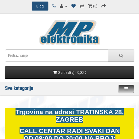
Blog
(0)
0 artikal(a) - 0,00 €
Sve kategorije
Trgovina na adresi
TRATINSKA 28,
ZAGREB
CALL CENTAR RADI SVAKI DAN
OD
08:00 DO 20:00 NA BROJ: