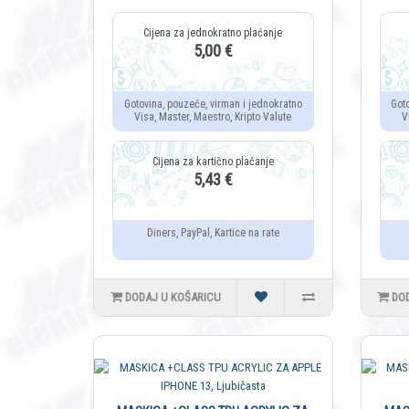
5,00 €
Gotovina, pouzeće, virman i jednokratno
Got
Visa, Master, Maestro, Kripto Valute
V
5,43 €
Diners, PayPal, Kartice na rate
DODAJ U KOŠARICU
DO