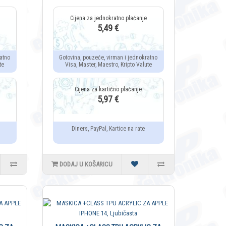
5,49 €
atno
Gotovina, pouzeće, virman i jednokratno
te
Visa, Master, Maestro, Kripto Valute
5,97 €
Diners, PayPal, Kartice na rate
DODAJ U KOŠARICU