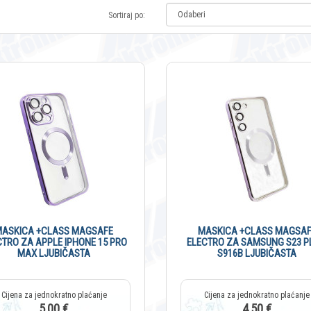
Sortiraj po:
MASKICA +CLASS MAGSAFE
MASKICA +CLASS MAGSAF
CTRO ZA APPLE IPHONE 15 PRO
ELECTRO ZA SAMSUNG S23 P
MAX LJUBIČASTA
S916B LJUBIČASTA
5,00 €
4,50 €