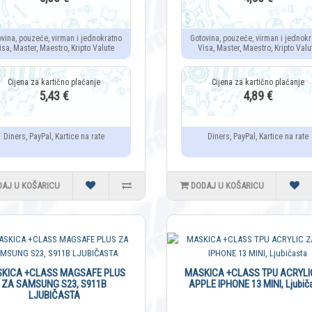
ovina, pouzeće, virman i jednokratno
Gotovina, pouzeće, virman i jednokr
isa, Master, Maestro, Kripto Valute
Visa, Master, Maestro, Kripto Valu
5,43 €
4,89 €
Diners, PayPal, Kartice na rate
Diners, PayPal, Kartice na rate
DAJ U KOŠARICU
DODAJ U KOŠARICU
KICA +CLASS MAGSAFE PLUS
MASKICA +CLASS TPU ACRYLI
ZA SAMSUNG S23, S911B
APPLE IPHONE 13 MINI, Ljubič
LJUBIČASTA