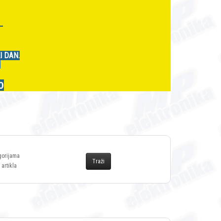
r
I DAN.
.
0
gorijama
 artikla