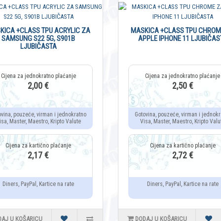
KICA +CLASS TPU ACRYLIC ZA
MASKICA +CLASS TPU CHROM
SAMSUNG S22 5G, S901B
APPLE IPHONE 11 LJUBIČAS
LJUBIČASTA
2,00 €
2,50 €
ovina, pouzeće, virman i jednokratno
Gotovina, pouzeće, virman i jednokr
isa, Master, Maestro, Kripto Valute
Visa, Master, Maestro, Kripto Valu
2,17 €
2,72 €
Diners, PayPal, Kartice na rate
Diners, PayPal, Kartice na rate
DAJ U KOŠARICU
DODAJ U KOŠARICU