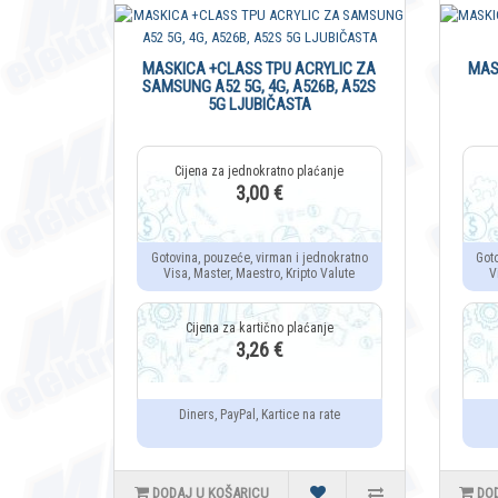
MASKICA +CLASS TPU ACRYLIC ZA
MAS
SAMSUNG A52 5G, 4G, A526B, A52S
5G LJUBIČASTA
3,00 €
Gotovina, pouzeće, virman i jednokratno
Got
Visa, Master, Maestro, Kripto Valute
V
3,26 €
Diners, PayPal, Kartice na rate
DODAJ U KOŠARICU
DO