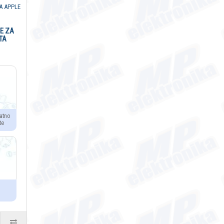
E ZA
TA
atno
te