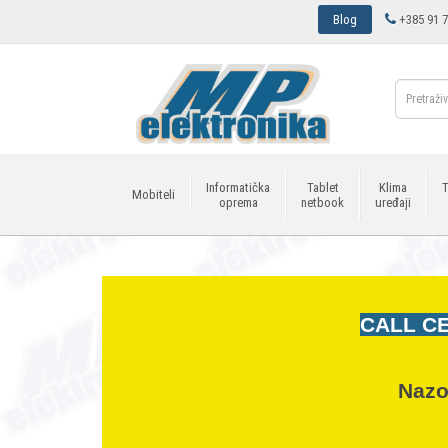
Blog
+385 91 7
Informatička
Tablet
Klima
T
Mobiteli
oprema
netbook
uređaji
CALL CE
Nazo