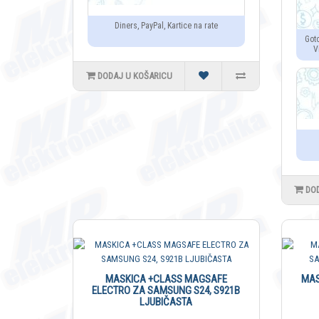
Diners, PayPal, Kartice na rate
Got
V
DODAJ U KOŠARICU
DO
MASKICA +CLASS MAGSAFE
MAS
ELECTRO ZA SAMSUNG S24, S921B
LJUBIČASTA