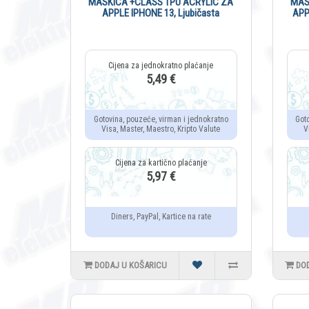
MASKICA +CLASS TPU ACRYLIC ZA
MAS
APPLE IPHONE 13, Ljubičasta
APP
5,49 €
Gotovina, pouzeće, virman i jednokratno
Got
Visa, Master, Maestro, Kripto Valute
V
5,97 €
Diners, PayPal, Kartice na rate
DODAJ U KOŠARICU
DO