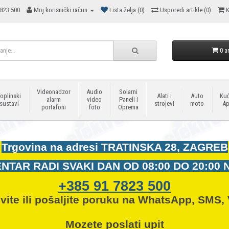
823 500
Moj korisnički račun
Lista želja (0)
Usporedi artikle (0)
K
0 ar
Videonadzor
Audio
Solarni
oplinski
Alati i
Auto
Kuć
alarm
video
Paneli i
sustavi
strojevi
moto
Ap
portafoni
foto
Oprema
Trgovina na adresi
TRATINSKA 28, ZAGREB
NTAR RADI SVAKI DAN OD
08:00 DO 20:00 
+385 91 7823 500
vite ili pošaljite poruku na WhatsApp, SMS, 
Mozete
poslati upit