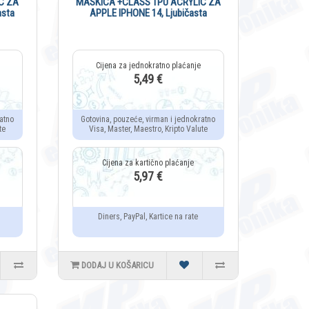
C ZA
MASKICA +CLASS TPU ACRYLIC ZA
asta
APPLE IPHONE 14, Ljubičasta
5,49 €
atno
Gotovina, pouzeće, virman i jednokratno
te
Visa, Master, Maestro, Kripto Valute
5,97 €
Diners, PayPal, Kartice na rate
DODAJ U KOŠARICU