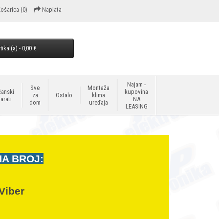
ošarica
(0)
Naplata
tikal(a) - 0,00 €
Najam -
Sve
Montaža
anski
kupovina
za
Ostalo
klima
arati
NA
dom
uređaja
LEASING
NA BROJ:
Viber