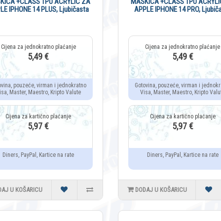
KICA +CLASS TPU ACRYLIC ZA
MASKICA +CLASS TPU ACRYLI
LE IPHONE 14 PLUS, Ljubičasta
APPLE IPHONE 14 PRO, Ljubič
5,49 €
5,49 €
ovina, pouzeće, virman i jednokratno
Gotovina, pouzeće, virman i jednokr
isa, Master, Maestro, Kripto Valute
Visa, Master, Maestro, Kripto Valu
5,97 €
5,97 €
Diners, PayPal, Kartice na rate
Diners, PayPal, Kartice na rate
DAJ U KOŠARICU
DODAJ U KOŠARICU