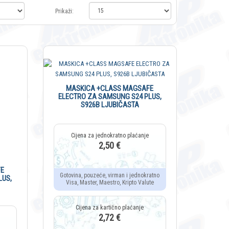
Prikaži:
MASKICA +CLASS MAGSAFE
ELECTRO ZA SAMSUNG S24 PLUS,
S926B LJUBIČASTA
2,50 €
E
Gotovina, pouzeće, virman i jednokratno
LUS,
Visa, Master, Maestro, Kripto Valute
2,72 €