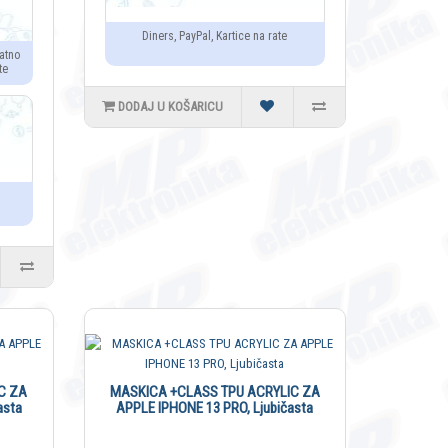
Diners, PayPal, Kartice na rate
atno
te
DODAJ U KOŠARICU
C ZA
MASKICA +CLASS TPU ACRYLIC ZA
asta
APPLE IPHONE 13 PRO, Ljubičasta