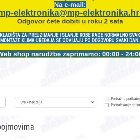
Na e-mail:
mp-elektronika@mp-elektronika.h
Odgovor ćete dobiti u roku 2 sata
KLADIŠTA ZA PREUZIMANJE I SLANJE ROBE RADE NORMALNO SVAK
MONTAŽE KLIMA UREĐAJA SE ODVIJAJU PO DOGOVORU SVAKI DAN
Web shop narudžbe zaprimamo: 00:00 - 24:0
Pretraži u podkate
Pretraživanje opisa
m pojmovima