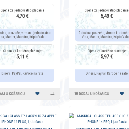
4,70 €
5,49 €
ovina, pouzeće, virman i jednokratno
Gotovina, pouzeće, virman i jednokr
isa, Master, Maestro, Kripto Valute
Visa, Master, Maestro, Kripto Valu
5,11 €
5,97 €
Diners, PayPal, Kartice na rate
Diners, PayPal, Kartice na rate
DAJ U KOŠARICU
DODAJ U KOŠARICU