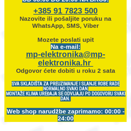
+385 91 7823 500
Nazovite ili pošaljite poruku na
WhatsApp, SMS, Viber
Mozete
poslati upit
Na e-mail:
mp-elektronika@mp-
elektronika.hr
Odgovor ćete dobiti u roku 2 sata
SVA SKLADIŠTA ZA PREUZIMANJE I SLANJE ROBE RADE
NORMALNO SVAKI DAN.
MONTAŽE KLIMA UREĐAJA SE ODVIJAJU PO DOGOVORU SVAKI
DAN.
Web shop narudžbe zaprimamo: 00:00 -
24:00