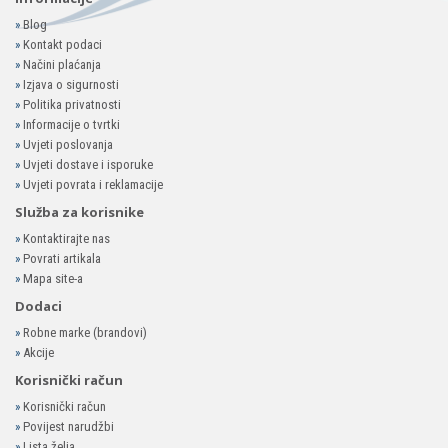
»
Blog
»
Kontakt podaci
»
Načini plaćanja
»
Izjava o sigurnosti
»
Politika privatnosti
»
Informacije o tvrtki
»
Uvjeti poslovanja
»
Uvjeti dostave i isporuke
»
Uvjeti povrata i reklamacije
Služba za korisnike
»
Kontaktirajte nas
»
Povrati artikala
»
Mapa site-a
Dodaci
»
Robne marke (brandovi)
»
Akcije
Korisnički račun
»
Korisnički račun
»
Povijest narudžbi
»
Lista želja