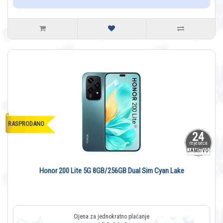
RASPRODANO
24
mjeseca
JAMSTVO
Honor 200 Lite 5G 8GB/256GB Dual Sim Cyan Lake