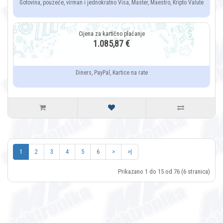
Gotovina, pouzeće, virman i jednokratno Visa, Master, Maestro, Kripto Valute
1.085,87 €
Diners, PayPal, Kartice na rate
1
2
3
4
5
6
>
>|
Prikazano 1 do 15 od 76 (6 stranica)