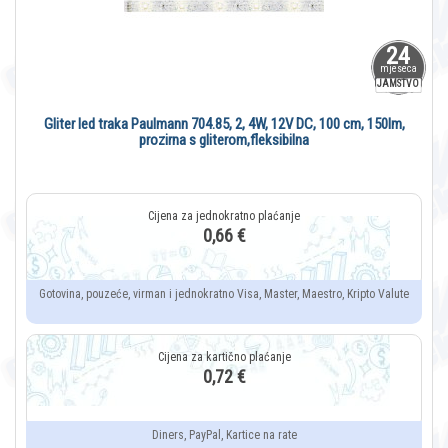
24
mjeseca
JAMSTVO
Gliter led traka Paulmann 704.85, 2, 4W, 12V DC, 100 cm, 150lm,
prozirna s gliterom,fleksibilna
0,66 €
Gotovina, pouzeće, virman i jednokratno Visa, Master, Maestro, Kripto Valute
0,72 €
Diners, PayPal, Kartice na rate