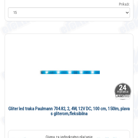
Prikaži:
24
mjeseca
JAMSTVO
Gliter led traka Paulmann 704.82, 2, 4W, 12V DC, 100 cm, 150lm, plava
s gliterom,fleksibilna