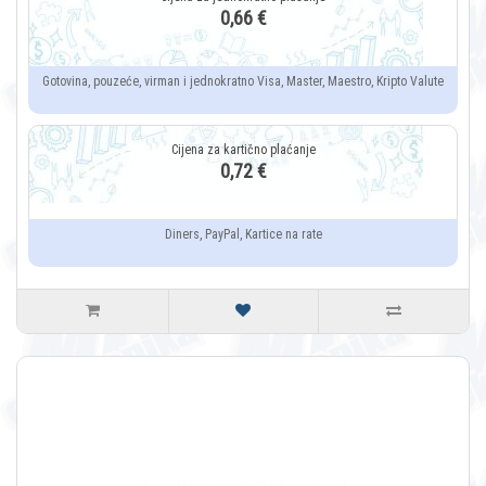
0,66 €
Gotovina, pouzeće, virman i jednokratno Visa, Master, Maestro, Kripto Valute
0,72 €
Diners, PayPal, Kartice na rate