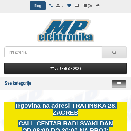
Blog
(0)
0 artikal(a) - 0,00 €
Sve kategorije
Trgovina na adresi
TRATINSKA 28,
ZAGREB
CALL CENTAR RADI SVAKI DAN
OD
08:00 DO 20:00 NA BROJ: