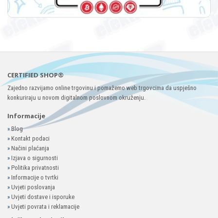
CERTIFIED SHOP®
Zajedno razvijamo online trgovinu i pomažemo web trgovcima da uspješno
konkuriraju u novom digitalnom poslovnom okruženju.
Informacije
»
Blog
»
Kontakt podaci
»
Načini plaćanja
»
Izjava o sigurnosti
»
Politika privatnosti
»
Informacije o tvrtki
»
Uvjeti poslovanja
»
Uvjeti dostave i isporuke
»
Uvjeti povrata i reklamacije