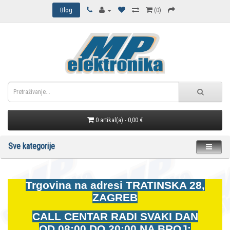
Blog
(0)
0 artikal(a) - 0,00 €
Sve kategorije
Trgovina na adresi
TRATINSKA 28,
ZAGREB
CALL CENTAR RADI SVAKI DAN
OD
08:00 DO 20:00 NA BROJ: