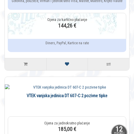
Gotovina, pouzeće, virman i jednokratno Visa, Master, Maestro, Kripto Valute
144,26 €
Diners, PayPal, Kartice na rate
VTEK vanjska jedinica DT 607-C 2 pozivne tipke
12
185,00 €
mjeseci