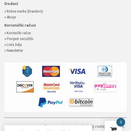
Dodaci
»
Robne marke (brandovi)
»
Akcije
Korisnički račun
»
Korisnički račun
»
Povijest narudžbi
»
Lista želja
»
Newsletter
0
MP-ELEKTRONIKA SHOP
© 2026. Trudimo se dati što bolji i točniji opis i sliku.