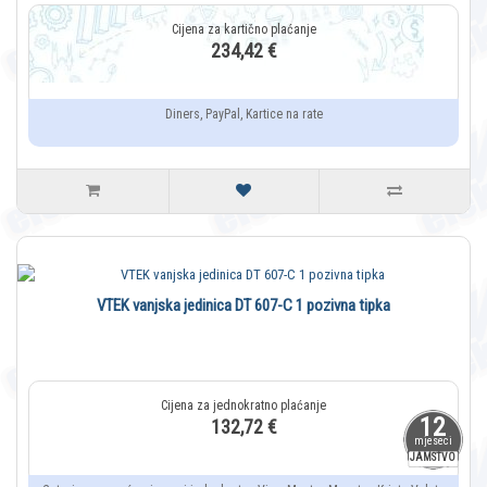
234,42 €
Diners, PayPal, Kartice na rate
VTEK vanjska jedinica DT 607-C 1 pozivna tipka
12
132,72 €
mjeseci
JAMSTVO