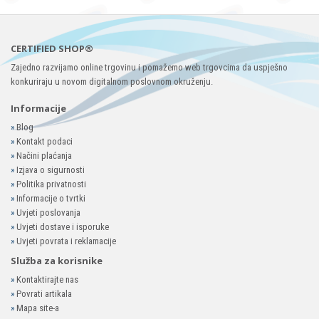
CERTIFIED SHOP®
Zajedno razvijamo online trgovinu i pomažemo web trgovcima da uspješno
konkuriraju u novom digitalnom poslovnom okruženju.
Informacije
»
Blog
»
Kontakt podaci
»
Načini plaćanja
»
Izjava o sigurnosti
»
Politika privatnosti
»
Informacije o tvrtki
»
Uvjeti poslovanja
»
Uvjeti dostave i isporuke
»
Uvjeti povrata i reklamacije
Služba za korisnike
»
Kontaktirajte nas
»
Povrati artikala
»
Mapa site-a