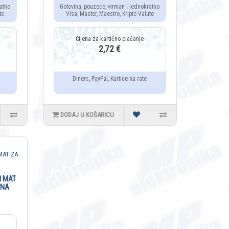
atno
Gotovina, pouzeće, virman i jednokratno
te
Visa, Master, Maestro, Kripto Valute
2,72 €
Diners, PayPal, Kartice na rate
DODAJ U KOŠARICU
N MAT
RNA