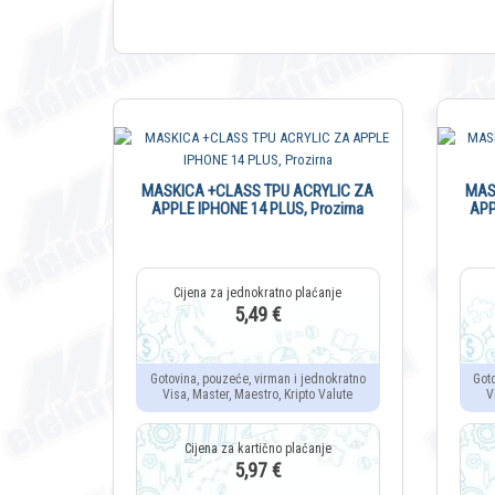
MASKICA +CLASS TPU ACRYLIC ZA
MAS
APPLE IPHONE 14 PLUS, Prozirna
APP
5,49 €
Gotovina, pouzeće, virman i jednokratno
Got
Visa, Master, Maestro, Kripto Valute
V
5,97 €