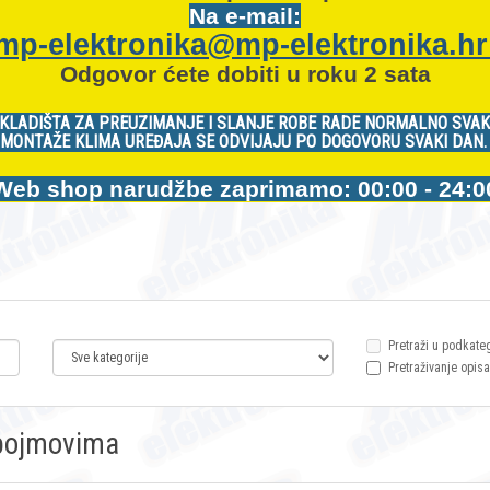
Na e-mail:
mp-elektronika@mp-elektronika.h
Odgovor ćete dobiti u roku 2 sata
KLADIŠTA ZA PREUZIMANJE I SLANJE ROBE RADE NORMALNO SVAK
MONTAŽE KLIMA UREĐAJA SE ODVIJAJU PO DOGOVORU SVAKI DAN
Web shop narudžbe zaprimamo: 00:00 - 24:0
Pretraži u podkate
Pretraživanje opisa
m pojmovima