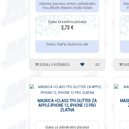
Gotovina, pouzeće, virman i jednokratno
Got
Visa, Master, Maestro, Kripto Valute
V
2,72 €
Diners, PayPal, Kartice na rate
DODAJ U KOŠARICU
DO
MASKICA +CLASS TPU GLITTER ZA
MASK
APPLE IPHONE 12, IPHONE 12 PRO
ZLATNA