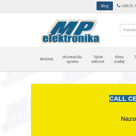
Blog
+385 91 7
Informatička
Tablet
Klima
T
Mobiteli
oprema
netbook
uređaji
CALL CE
Nazo