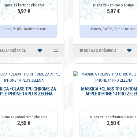
5,97 €
5,97 €
Diners, PayPal, Kartice na rate
Diners, PayPal, Kartice na rate
DAJ U KOŠARICU
DODAJ U KOŠARICU
KICA +CLASS TPU CHROME ZA
MASKICA +CLASS TPU CHROM
PLE IPHONE 14 PLUS ZELENA
APPLE IPHONE 14 PRO ZELE
2,50 €
2,50 €