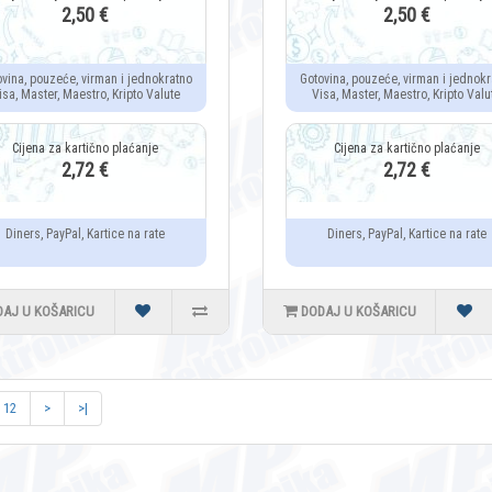
2,50 €
2,50 €
ovina, pouzeće, virman i jednokratno
Gotovina, pouzeće, virman i jednokr
isa, Master, Maestro, Kripto Valute
Visa, Master, Maestro, Kripto Valu
2,72 €
2,72 €
Diners, PayPal, Kartice na rate
Diners, PayPal, Kartice na rate
DAJ U KOŠARICU
DODAJ U KOŠARICU
12
>
>|