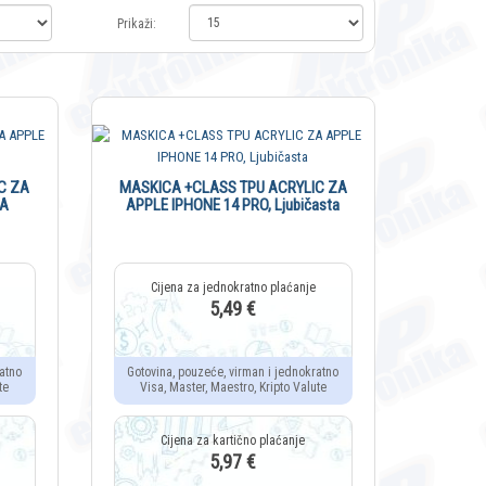
Prikaži:
C ZA
MASKICA +CLASS TPU ACRYLIC ZA
NA
APPLE IPHONE 14 PRO, Ljubičasta
5,49 €
atno
Gotovina, pouzeće, virman i jednokratno
te
Visa, Master, Maestro, Kripto Valute
5,97 €