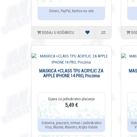
Diners, PayPal, Kartice na rate
DODAJ U KOŠARICU
DO
MASKICA +CLASS TPU ACRYLIC ZA
MAS
APPLE IPHONE 14 PRO, Prozirna
5,49 €
Gotovina, pouzeće, virman i jednokratno
Got
Visa, Master, Maestro, Kripto Valute
V