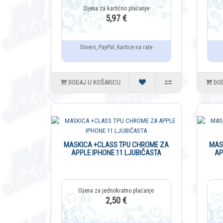
5,97 €
Diners, PayPal, Kartice na rate
DODAJ U KOŠARICU
DO
MASKICA +CLASS TPU CHROME ZA
MAS
APPLE IPHONE 11 LJUBIČASTA
AP
2,50 €