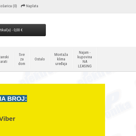
ošarica
(0)
Naplata
tikal(a) - 0,00 €
Najam -
Sve
Montaža
anski
kupovina
za
Ostalo
klima
arati
NA
dom
uređaja
LEASING
NA BROJ:
Viber