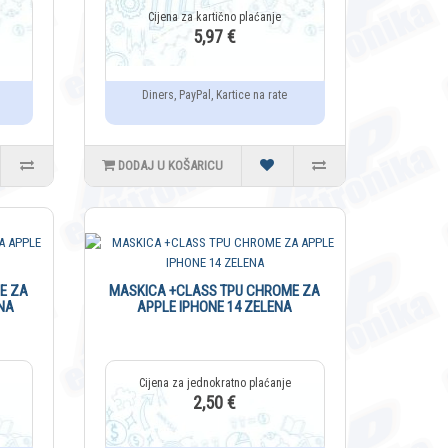
5,97 €
Diners, PayPal, Kartice na rate
DODAJ U KOŠARICU
E ZA
MASKICA +CLASS TPU CHROME ZA
NA
APPLE IPHONE 14 ZELENA
2,50 €