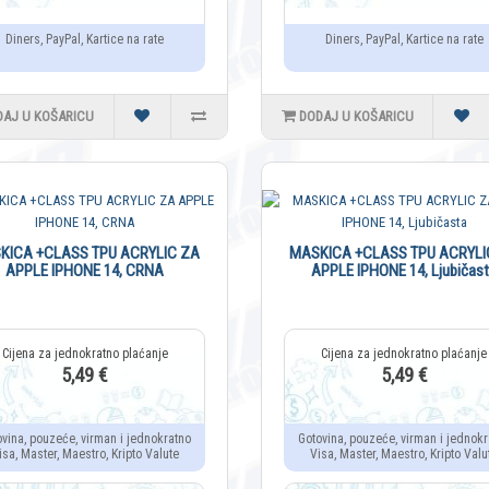
Diners, PayPal, Kartice na rate
Diners, PayPal, Kartice na rate
DAJ U KOŠARICU
DODAJ U KOŠARICU
KICA +CLASS TPU ACRYLIC ZA
MASKICA +CLASS TPU ACRYLI
APPLE IPHONE 14, CRNA
APPLE IPHONE 14, Ljubičas
5,49 €
5,49 €
ovina, pouzeće, virman i jednokratno
Gotovina, pouzeće, virman i jednokr
isa, Master, Maestro, Kripto Valute
Visa, Master, Maestro, Kripto Valu