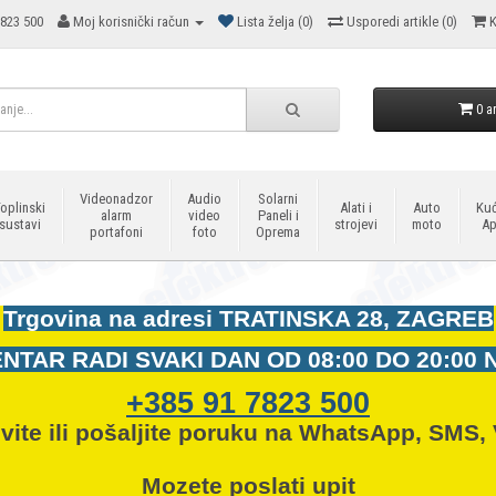
823 500
Moj korisnički račun
Lista želja (0)
Usporedi artikle (0)
K
0 ar
Videonadzor
Audio
Solarni
oplinski
Alati i
Auto
Kuć
alarm
video
Paneli i
sustavi
strojevi
moto
Ap
portafoni
foto
Oprema
Trgovina na adresi
TRATINSKA 28, ZAGREB
NTAR RADI SVAKI DAN OD
08:00 DO 20:00 
+385 91 7823 500
vite ili pošaljite poruku na WhatsApp, SMS, 
Mozete
poslati upit