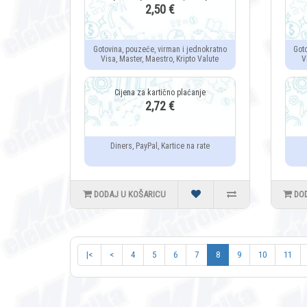
2,50 €
Gotovina, pouzeće, virman i jednokratno
Got
Visa, Master, Maestro, Kripto Valute
V
2,72 €
Diners, PayPal, Kartice na rate
DODAJ U KOŠARICU
DO
|<
<
4
5
6
7
8
9
10
11