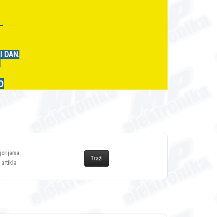
r
I DAN.
.
0
gorijama
 artikla