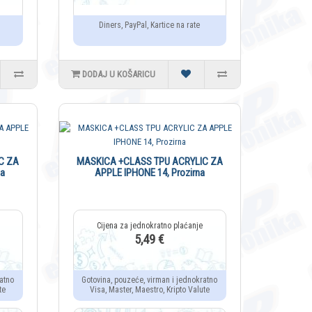
Diners, PayPal, Kartice na rate
DODAJ U KOŠARICU
C ZA
MASKICA +CLASS TPU ACRYLIC ZA
ta
APPLE IPHONE 14, Prozirna
5,49 €
atno
Gotovina, pouzeće, virman i jednokratno
te
Visa, Master, Maestro, Kripto Valute