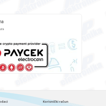
ma
luta
odaci
Korisnički račun